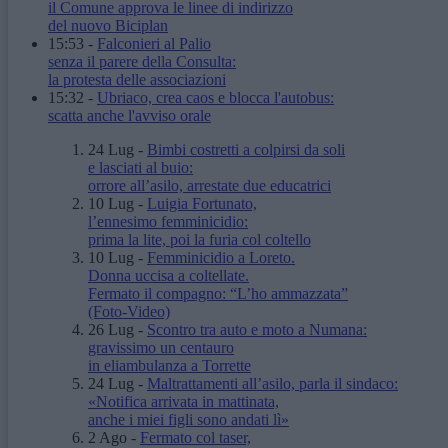
il Comune approva le linee di indirizzo
del nuovo Biciplan
15:53
-
Falconieri al Palio
senza il parere della Consulta:
la protesta delle associazioni
15:32
-
Ubriaco, crea caos e blocca l'autobus:
scatta anche l'avviso orale
24 Lug
-
Bimbi costretti a colpirsi da soli
e lasciati al buio:
orrore all’asilo, arrestate due educatrici
10 Lug
-
Luigia Fortunato,
l’ennesimo femminicidio:
prima la lite, poi la furia col coltello
10 Lug
-
Femminicidio a Loreto.
Donna uccisa a coltellate.
Fermato il compagno: “L’ho ammazzata”
(Foto-Video)
26 Lug
-
Scontro tra auto e moto a Numana:
gravissimo un centauro
in eliambulanza a Torrette
24 Lug
-
Maltrattamenti all’asilo, parla il sindaco:
«Notifica arrivata in mattinata,
anche i miei figli sono andati lì»
2 Ago
-
Fermato col taser,