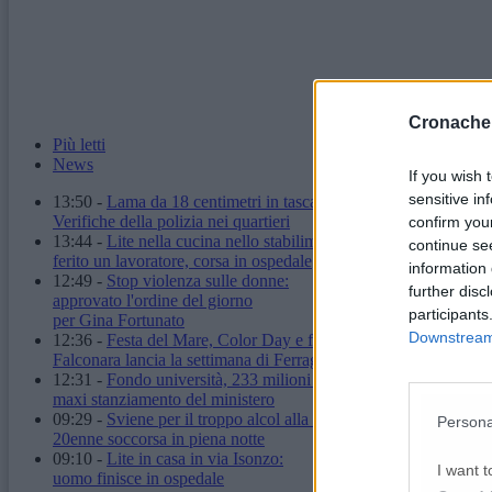
Cronache
Più letti
News
If you wish 
sensitive in
13:50
-
Lama da 18 centimetri in tasca: denunciato.
Verifiche della polizia nei quartieri
confirm you
13:44
-
Lite nella cucina nello stabilimento:
continue se
ferito un lavoratore, corsa in ospedale
information 
12:49
-
Stop violenza sulle donne:
further disc
approvato l'ordine del giorno
participants
per Gina Fortunato
Downstream 
12:36
-
Festa del Mare, Color Day e fuochi d'artificio:
Falconara lancia la settimana di Ferragosto
12:31
-
Fondo università, 233 milioni alle Marche:
maxi stanziamento del ministero
09:29
-
Sviene per il troppo alcol alla stazione:
Persona
20enne soccorsa in piena notte
09:10
-
Lite in casa in via Isonzo:
I want t
uomo finisce in ospedale