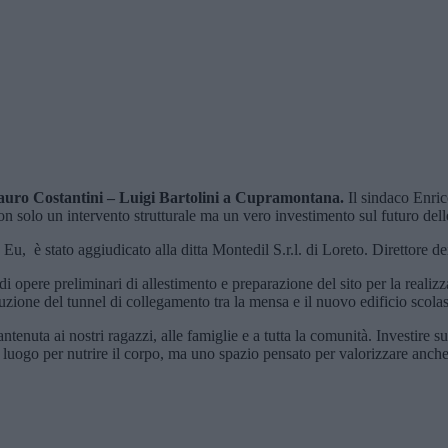
Mauro Costantini – Luigi Bartolini a Cupramontana.
Il sindaco Enric
 solo un intervento strutturale ma un vero investimento sul futuro del
, è stato aggiudicato alla ditta Montedil S.r.l. di Loreto. Direttore dei
o di opere preliminari di allestimento e preparazione del sito per la reali
ruzione del tunnel di collegamento tra la mensa e il nuovo edificio scolas
uta ai nostri ragazzi, alle famiglie e a tutta la comunità. Investire sul
uogo per nutrire il corpo, ma uno spazio pensato per valorizzare anche la