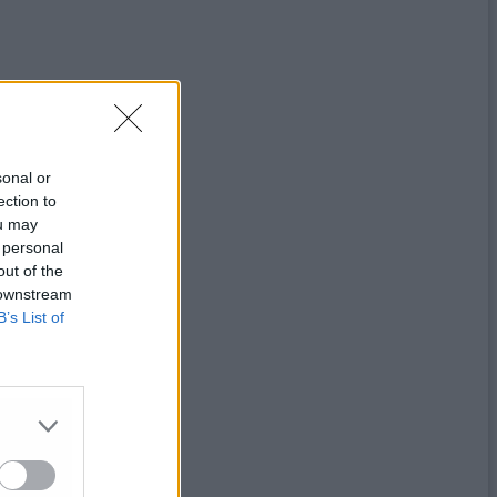
sonal or
ection to
ou may
 personal
out of the
 downstream
B’s List of