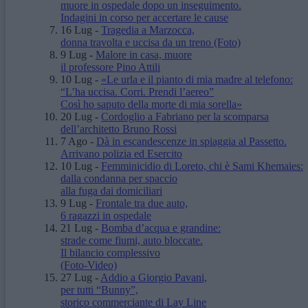
muore in ospedale dopo un inseguimento.
Indagini in corso per accertare le cause
16 Lug
-
Tragedia a Marzocca,
donna travolta e uccisa da un treno
(Foto)
9 Lug
-
Malore in casa, muore
il professore Pino Attili
10 Lug
-
«Le urla e il pianto di mia madre al telefono:
“L’ha uccisa. Corri. Prendi l’aereo”
Così ho saputo della morte di mia sorella»
20 Lug
-
Cordoglio a Fabriano per la scomparsa
dell’architetto Bruno Rossi
7 Ago
-
Dà in escandescenze in spiaggia al Passetto.
Arrivano polizia ed Esercito
10 Lug
-
Femminicidio di Loreto, chi è Sami Khemaies:
dalla condanna per spaccio
alla fuga dai domiciliari
9 Lug
-
Frontale tra due auto,
6 ragazzi in ospedale
21 Lug
-
Bomba d’acqua e grandine:
strade come fiumi, auto bloccate.
Il bilancio complessivo
(Foto-Video)
27 Lug
-
Addio a Giorgio Pavani,
per tutti “Bunny”,
storico commerciante di Lay Line