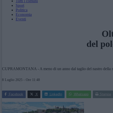
Tutti i comuni
Sport
Politica
Economia
Eventi
Ol
del po
CUPRAMONTANA - A meno di un anno dal taglio del nastro della nuova 
8 Luglio 2025 - Ore 11:48
Facebook
X
LinkedIn
Whatsapp
Stampa