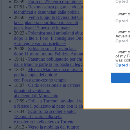
Opted 
08:59
-
Furto da 250 euro e spintone al vigilante: carabinieri arr
07:51
-
Bevono senza pagare e violano il daspo urbano:
identificati e denunciati dalla polizia
I want t
20:50
-
Vento lungo la Riviera del Conero:
Opted 
la Capitaneria coordina 6 interventi
per salvare 15 persone in mare
I want 
20:23
-
Polemica sugli ambulanti abusivi
Advertis
dopo la lite al Foro. Il consigliere Quqqass:
Opted 
«Le regole vanno rispettate»
20:08
-
Schianto sulla Provinciale:
I want t
dopo 11 giorni muore Fabrizio Antonelli
of my P
19:41
-
Patentino obbligatorio per chi ha un cane:
was col
dalle Marche parte la proposta di legge
Opted 
18:33
-
Medica Marche: una nuova frontiera
per la terapia del dolore
con l’ossigeno-ozono terapia
18:07
-
Caldo eccezionale in carcere:
donati 64 ventilatori
ai detenuti di Montacuto
17:59
-
Follia a Torrette: travolge il vigilante
e ferisce il poliziotto al petto con le chiavi
17:34
-
Scontro tra scooter e auto:
78enne sbalzato dalla sella
e trasferito in elicottero a Torrette
16:13
-
Verso la mobilità del futuro: