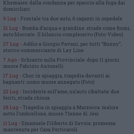
Khemaies:
dalla condanna per spaccio
alla fuga dai
domiciliari
9 Lug
-
Frontale tra due auto,
6 ragazzi in ospedale
21 Lug
-
Bomba d’acqua e grandine:
strade come fiumi,
auto bloccate.
Il bilancio complessivo
(Foto-Video)
27 Lug
-
Addio a Giorgio Pavani,
per tutti “Bunny”,
storico commerciante di Lay Line
7 Ago
-
Schianto sulla Provinciale:
dopo 11 giorni
muore Fabrizio Antonelli
17 Lug
-
Choc in spiaggia,
tragedia davanti ai
bagnanti:
uomo muore annegato
(Foto)
22 Lug
-
Incidente sull’asse, un’auto ribaltata:
due
feriti, strada chiusa
28 Lug
-
Tragedia in spiaggia a Marzocca:
malore
sotto l’ombrellone,
muore 71enne di Jesi
11 Lug
-
Emanuele Filiberto di Savoia:
promessa
mantenuta
per Casa Perticaroli