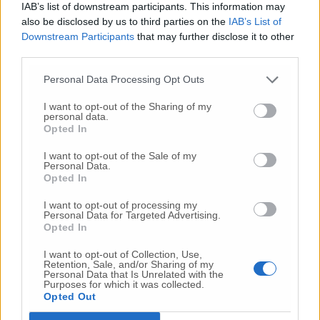
IAB’s list of downstream participants. This information may
Nessun commento presente
also be disclosed by us to third parties on the
IAB’s List of
Downstream Participants
that may further disclose it to other
third parties.
Commenta
Personal Data Processing Opt Outs
Commenta l'articolo
I want to opt-out of the Sharing of my
personal data.
Opted In
Gli articoli più letti
I want to opt-out of the Sale of my
Personal Data.
24 Lug
-
Bimbi costretti a colpirsi da soli
e lasciati al
Opted In
buio:
orrore all’asilo, arrestate due educatrici
I want to opt-out of processing my
10 Lug
-
Luigia Fortunato,
l’ennesimo femminicidio:
Personal Data for Targeted Advertising.
prima la lite, poi la furia col coltello
Opted In
10 Lug
-
Femminicidio a Loreto.
Donna uccisa a
I want to opt-out of Collection, Use,
coltellate.
Fermato il compagno: “L’ho ammazzata”
Retention, Sale, and/or Sharing of my
(Foto-Video)
Personal Data that Is Unrelated with the
Purposes for which it was collected.
Opted Out
26 Lug
-
Scontro tra auto e moto a Numana:
gravissimo un centauro
in eliambulanza a Torrette