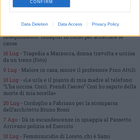
CONFIRM
24 Lug
-
Maltrattamenti all’asilo, parla il sindaco:
«Notifica arrivata in mattinata,
anche i miei figli
sono andati lì»
Data Deletion
Data Access
Privacy Policy
2 Ago
-
Fermato col taser,
muore in ospedale dopo un
inseguimento.
Indagini in corso per accertare le
cause
16 Lug
-
Tragedia a Marzocca,
donna travolta e uccisa
da un treno
(Foto)
9 Lug
-
Malore in casa, muore
il professore Pino Attili
10 Lug
-
«Le urla e il pianto di mia madre al telefono:
“L’ha uccisa. Corri. Prendi l’aereo”
Così ho saputo della
morte di mia sorella»
20 Lug
-
Cordoglio a Fabriano per la scomparsa
dell’architetto Bruno Rossi
7 Ago
-
Dà in escandescenze in spiaggia al Passetto.
Arrivano polizia ed Esercito
10 Lug
-
Femminicidio di Loreto, chi è Sami