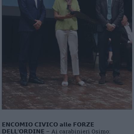
𝗘𝗡𝗖𝗢𝗠𝗜𝗢 𝗖𝗜𝗩𝗜𝗖𝗢 𝗮𝗹𝗹𝗲 𝗙𝗢𝗥𝗭𝗘
𝗗𝗘𝗟𝗟’𝗢𝗥𝗗𝗜𝗡𝗘 – Ai carabinieri Osimo: