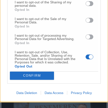
I want to opt-out of the Sharing of my
personal data.
𝗘𝗡𝗖𝗢𝗠𝗜𝗢 𝗖𝗜𝗩𝗜𝗖𝗢 𝗣𝗘𝗥 𝗠𝗘𝗥𝗜𝗧𝗜 𝗦𝗣𝗢𝗥𝗧𝗜𝗩𝗜
Opted In
– A Margherita Mazzantini iscritta nella “hall
of fame” per le numerose partecipazioni ai
I want to opt-out of the Sale of my
Personal Data.
Mondiali di atleti trapiantati; Volley Libertas
Opted In
Osimo per la promozione in serie A2; Sauro
Aliberti per i meriti sportivi nella sua lunga
I want to opt-out of processing my
Personal Data for Targeted Advertising.
carriera di allenatore di calcio in particolare
Opted In
nei settori giovanili; Franco Falcetta ex
calciatore professionista anche in B e
I want to opt-out of Collection, Use,
Retention, Sale, and/or Sharing of my
dirigente settore giovanile Osimana;
Personal Data that Is Unrelated with the
Francesco Ingargiola schermitore che ha
Purposes for which it was collected.
Opted Out
conquistato importanti risultati nel fioretto;
Club Scherma Osimo per la storica promozione
CONFIRM
in serie A2 della squadra di fioretto femminile
Data Deletion
Data Access
Privacy Policy