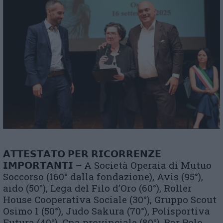
𝗔𝗧𝗧𝗘𝗦𝗧𝗔𝗧𝗢 𝗣𝗘𝗥 𝗥𝗜𝗖𝗢𝗥𝗥𝗘𝗡𝗭𝗘
𝗜𝗠𝗣𝗢𝗥𝗧𝗔𝗡𝗧𝗜 – A Società Operaia di Mutuo
Soccorso (160° dalla fondazione), Avis (95°),
aido (50°), Lega del Filo d’Oro (60°), Roller
House Cooperativa Sociale (30°), Gruppo Scout
Osimo 1 (50°), Judo Sakura (70°), Polisportiva
Futura (40°), Cna provinciale (80°), Bar Polo