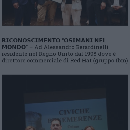
𝗥𝗜𝗖𝗢𝗡𝗢𝗦𝗖𝗜𝗠𝗘𝗡𝗧𝗢 “𝗢𝗦𝗜𝗠𝗔𝗡𝗜 𝗡𝗘𝗟
𝗠𝗢𝗡𝗗𝗢” – Ad Alessandro Berardinelli
residente nel Regno Unito dal 1998 dove è
direttore commerciale di Red Hat (gruppo Ibm)