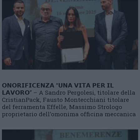
𝗢𝗡𝗢𝗥𝗜𝗙𝗜𝗖𝗘𝗡𝗭𝗔 “𝗨𝗡𝗔 𝗩𝗜𝗧𝗔 𝗣𝗘𝗥 𝗜𝗟
𝗟𝗔𝗩𝗢𝗥𝗢” – A Sandro Pergolesi, titolare della
CristianPack, Fausto Montecchiani titolare
del ferramenta Effelle, Massimo Strologo
proprietario dell’omonima officina meccanica