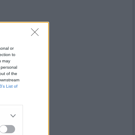
sonal or
ection to
ou may
 personal
out of the
 downstream
B’s List of