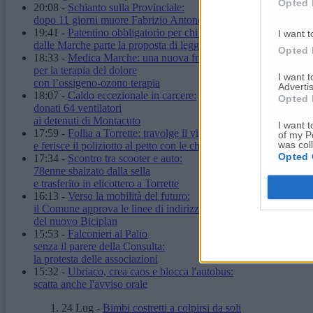
Opted 
20:08
-
Schianto sulla Provinciale:
dopo 11 giorni muore Fabrizio Antonelli
19:41
-
Patentino obbligatorio per chi ha un cane:
I want t
dalle Marche parte la proposta di legge
Opted 
18:33
-
Medica Marche: una nuova frontiera
per la terapia del dolore
I want 
con l’ossigeno-ozono terapia
Advertis
18:07
-
Caldo eccezionale in carcere:
Opted 
donati 64 ventilatori
ai detenuti di Montacuto
I want t
17:59
-
Follia a Torrette: travolge il vigilante
of my P
was col
e ferisce il poliziotto al petto con le chiavi
Opted 
17:34
-
Scontro tra scooter e auto:
78enne sbalzato dalla sella
e trasferito in elicottero a Torrette
16:13
-
Verso la mobilità del futuro:
il Comune approva le linee di indirizzo
del nuovo Biciplan
15:53
-
Falconieri al Palio
senza il parere della Consulta:
la protesta delle associazioni
15:32
-
Ubriaco, crea caos e blocca l'autobus:
scatta anche l'avviso orale
24 Lug
-
Bimbi costretti a colpirsi da soli