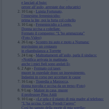
e lasciati al buio:
orrore all’asilo, arrestate due educatrici
10 Lug
-
Luigia Fortunato,
l’ennesimo femminicidio:
prima la lite, poi la furia col coltello
10 Lug
-
Femminicidio a Loreto.
Donna uccisa a coltellate.
Fermato il compagno: “L’ho ammazzata”
(Foto-Video)
26 Lug
-
Scontro tra auto e moto a Numana:
gravissimo un centauro
in eliambulanza a Torrette
24 Lug
-
Maltrattamenti all’asilo, parla il sindaco:
«Notifica arrivata in mattinata,
anche i miei figli sono andati lì»
2 Ago
-
Fermato col taser,
muore in ospedale dopo un inseguimento.
Indagini in corso per accertare le cause
16 Lug
-
Tragedia a Marzocca,
donna travolta e uccisa da un treno
(Foto)
9 Lug
-
Malore in casa, muore
il professore Pino Attili
10 Lug
-
«Le urla e il pianto di mia madre al telefono:
“L’ha uccisa. Corri. Prendi l’aereo”
Così ho saputo della morte di mia sorella»