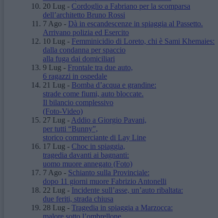
20 Lug
-
Cordoglio a Fabriano per la scomparsa
dell’architetto Bruno Rossi
7 Ago
-
Dà in escandescenze in spiaggia al Passetto.
Arrivano polizia ed Esercito
10 Lug
-
Femminicidio di Loreto, chi è Sami Khemaies:
dalla condanna per spaccio
alla fuga dai domiciliari
9 Lug
-
Frontale tra due auto,
6 ragazzi in ospedale
21 Lug
-
Bomba d’acqua e grandine:
strade come fiumi, auto bloccate.
Il bilancio complessivo
(Foto-Video)
27 Lug
-
Addio a Giorgio Pavani,
per tutti “Bunny”,
storico commerciante di Lay Line
17 Lug
-
Choc in spiaggia,
tragedia davanti ai bagnanti:
uomo muore annegato
(Foto)
7 Ago
-
Schianto sulla Provinciale:
dopo 11 giorni muore Fabrizio Antonelli
22 Lug
-
Incidente sull’asse, un’auto ribaltata:
due feriti, strada chiusa
28 Lug
-
Tragedia in spiaggia a Marzocca:
malore sotto l’ombrellone,