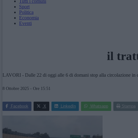
Tutti i comuni
Sport
Politica
Economia
Eventi
il tr
LAVORI - Dalle 22 di oggi alle 6 di domani stop alla circolazione in d
8 Ottobre 2025 - Ore 15:51
Facebook
X
LinkedIn
Whatsapp
Stampa