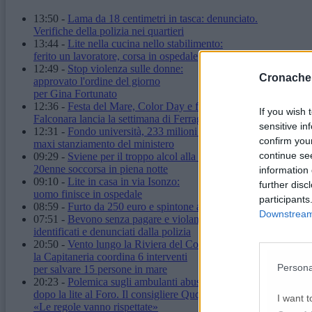
13:50
-
Lama da 18 centimetri in tasca: denunciato.
Verifiche della polizia nei quartieri
13:44
-
Lite nella cucina nello stabilimento:
ferito un lavoratore, corsa in ospedale
12:49
-
Stop violenza sulle donne:
Cronache
approvato l'ordine del giorno
per Gina Fortunato
12:36
-
Festa del Mare, Color Day e fuochi d'artificio:
If you wish 
Falconara lancia la settimana di Ferragosto
sensitive in
12:31
-
Fondo università, 233 milioni alle Marche:
confirm you
maxi stanziamento del ministero
continue se
09:29
-
Sviene per il troppo alcol alla stazione:
20enne soccorsa in piena notte
information 
09:10
-
Lite in casa in via Isonzo:
further disc
uomo finisce in ospedale
participants
08:59
-
Furto da 250 euro e spintone al vigilante: carabinieri arr
Downstream 
07:51
-
Bevono senza pagare e violano il daspo urbano:
identificati e denunciati dalla polizia
20:50
-
Vento lungo la Riviera del Conero:
la Capitaneria coordina 6 interventi
Persona
per salvare 15 persone in mare
20:23
-
Polemica sugli ambulanti abusivi
dopo la lite al Foro. Il consigliere Quqqass:
I want t
«Le regole vanno rispettate»