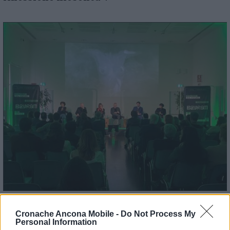
Cronache Ancona Mobile -
Do Not Process My
Ma non è solo teoria: la filosofia può entrare
Personal Information
in dialogo attivo con l’intelligenza artificiale,