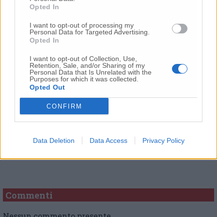
Opted In
Capparelli
, il docente
Lorenzo Castellani
, l’ad
di Cinecittà
Manuela Cacciamani
, la scrittrice
I want to opt-out of processing my
Barbara Alberti
e l’analista geopolitico
Dario
Personal Data for Targeted Advertising.
Opted In
Fabbri
.
I want to opt-out of Collection, Use,
Retention, Sale, and/or Sharing of my
Personal Data that Is Unrelated with the
Purposes for which it was collected.
© RIPRODUZIONE RISERVATA
Opted Out
Vai alla home
CONFIRM
Data Deletion
Data Access
Privacy Policy
Commenti
Nessun commento presente