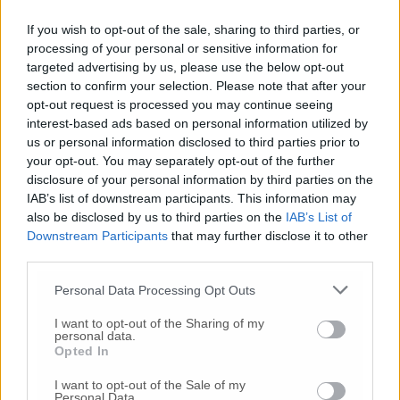
utilizzandola per costruire mondi nuovi di
If you wish to opt-out of the sale, sharing to third parties, or
pensiero. «È ciò che abbiamo fatto con la
processing of your personal or sensitive information for
Galleria MeGa – prosegue Ercoli – progettata
targeted advertising by us, please use the below opt-out
proprio insieme all’Ia, creando un universo
section to confirm your selection. Please note that after your
digitale e immersivo per creare percorsi
opt-out request is processed you may continue seeing
espositivi che diventano anche percorsi di
interest-based ads based on personal information utilized by
pensiero. In questo senso il filosofo non è più
us or personal information disclosed to third parties prior to
solo un pensatore, ma diventa un artista, un
your opt-out. You may separately opt-out of the further
designer di mondi possibili, capace di dare
disclosure of your personal information by third parties on the
IAB’s list of downstream participants. This information may
forma a configurazioni di pensiero inedite:
also be disclosed by us to third parties on the
IAB’s List of
percorsi visibili e vivibili anche in presenza e
Downstream Participants
that may further disclose it to other
con la propria fisicità indossando i visori Vr,
third parties.
ma grazie alla realtà virtuale di MeGa».
Personal Data Processing Opt Outs
La rassegna ha ospitato circa 80 protagonisti,
I want to opt-out of the Sharing of my
studiosi e divulgatori nazionali e
personal data.
Opted In
internazionali, tra cui il cardinale
José
Tolentino de Mendonça
, la filosofa
Chantal
I want to opt-out of the Sale of my
Delsol
, la direttrice di Rai Play
Elena
Personal Data.