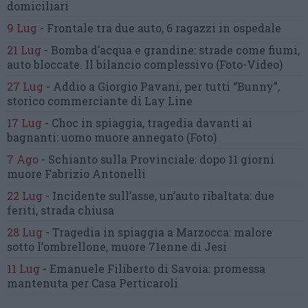
domiciliari
9 Lug
-
Frontale tra due auto,
6 ragazzi in ospedale
21 Lug
-
Bomba d’acqua e grandine:
strade come fiumi,
auto bloccate.
Il bilancio complessivo
(Foto-Video)
27 Lug
-
Addio a Giorgio Pavani,
per tutti “Bunny”,
storico commerciante di Lay Line
17 Lug
-
Choc in spiaggia,
tragedia davanti ai
bagnanti:
uomo muore annegato
(Foto)
7 Ago
-
Schianto sulla Provinciale:
dopo 11 giorni
muore Fabrizio Antonelli
22 Lug
-
Incidente sull’asse, un’auto ribaltata:
due
feriti, strada chiusa
28 Lug
-
Tragedia in spiaggia a Marzocca:
malore
sotto l’ombrellone,
muore 71enne di Jesi
11 Lug
-
Emanuele Filiberto di Savoia:
promessa
mantenuta
per Casa Perticaroli