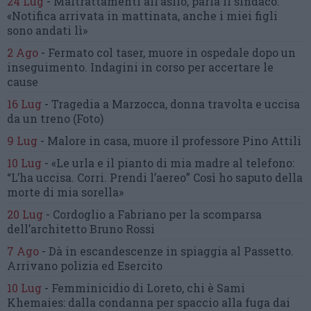
24 Lug
-
Maltrattamenti all’asilo, parla il sindaco:
«Notifica arrivata in mattinata,
anche i miei figli
sono andati lì»
2 Ago
-
Fermato col taser,
muore in ospedale dopo un
inseguimento.
Indagini in corso per accertare le
cause
16 Lug
-
Tragedia a Marzocca,
donna travolta e uccisa
da un treno
(Foto)
9 Lug
-
Malore in casa, muore
il professore Pino Attili
10 Lug
-
«Le urla e il pianto di mia madre al telefono:
“L’ha uccisa. Corri. Prendi l’aereo”
Così ho saputo della
morte di mia sorella»
20 Lug
-
Cordoglio a Fabriano per la scomparsa
dell’architetto Bruno Rossi
7 Ago
-
Dà in escandescenze in spiaggia al Passetto.
Arrivano polizia ed Esercito
10 Lug
-
Femminicidio di Loreto, chi è Sami
Khemaies:
dalla condanna per spaccio
alla fuga dai