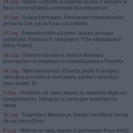
24 Lug
-
Bimbi costretti a colpirsi da soli
e lasciati al
buio:
orrore all’asilo, arrestate due educatrici
10 Lug
-
Luigia Fortunato,
l’ennesimo femminicidio:
prima la lite, poi la furia col coltello
10 Lug
-
Femminicidio a Loreto.
Donna uccisa a
coltellate.
Fermato il compagno: “L’ho ammazzata”
(Foto-Video)
26 Lug
-
Scontro tra auto e moto a Numana:
gravissimo un centauro
in eliambulanza a Torrette
24 Lug
-
Maltrattamenti all’asilo, parla il sindaco:
«Notifica arrivata in mattinata,
anche i miei figli
sono andati lì»
2 Ago
-
Fermato col taser,
muore in ospedale dopo un
inseguimento.
Indagini in corso per accertare le
cause
16 Lug
-
Tragedia a Marzocca,
donna travolta e uccisa
da un treno
(Foto)
9 Lug
-
Malore in casa, muore
il professore Pino Attili