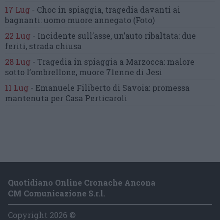
17 Lug
-
Choc in spiaggia,
tragedia davanti ai
bagnanti:
uomo muore annegato
(Foto)
22 Lug
-
Incidente sull’asse, un’auto ribaltata:
due
feriti, strada chiusa
28 Lug
-
Tragedia in spiaggia a Marzocca:
malore
sotto l’ombrellone,
muore 71enne di Jesi
11 Lug
-
Emanuele Filiberto di Savoia:
promessa
mantenuta
per Casa Perticaroli
Quotidiano Online Cronache Ancona
CM Comunicazione S.r.l.
Copyright 2026 ©