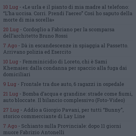
10 Lug
-
«Le urla e il pianto di mia madre al telefono:
“L’ha uccisa. Corri. Prendi l’aereo”
Così ho saputo della
morte di mia sorella»
20 Lug
-
Cordoglio a Fabriano per la scomparsa
dell’architetto Bruno Rossi
7 Ago
-
Dà in escandescenze in spiaggia al Passetto.
Arrivano polizia ed Esercito
10 Lug
-
Femminicidio di Loreto, chi è Sami
Khemaies:
dalla condanna per spaccio
alla fuga dai
domiciliari
9 Lug
-
Frontale tra due auto,
6 ragazzi in ospedale
21 Lug
-
Bomba d’acqua e grandine:
strade come fiumi,
auto bloccate.
Il bilancio complessivo
(Foto-Video)
27 Lug
-
Addio a Giorgio Pavani,
per tutti “Bunny”,
storico commerciante di Lay Line
7 Ago
-
Schianto sulla Provinciale:
dopo 11 giorni
muore Fabrizio Antonelli