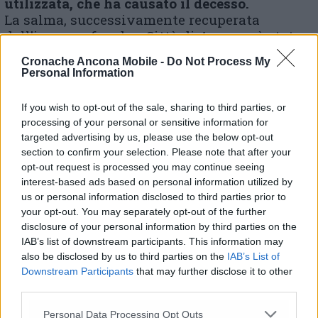
utilizzata, che ha causato il decesso.
La salma, successivamente recuperata
dall’impresa funebre Città di Ancona, è stata
trasportata nella camera mortuaria
Cronache Ancona Mobile -
Do Not Process My
dell’ospedale di Torrette dove si trova a
Personal Information
disposizione dell’autorità giudiziaria in
attesa che venga effettuata l’autopsia.
If you wish to opt-out of the sale, sharing to third parties, or
Un altro decesso, all’interno di un bagno di un
processing of your personal or sensitive information for
supermercato, era avvenuto nel giugno del
targeted advertising by us, please use the below opt-out
2012 al Piano.
section to confirm your selection. Please note that after your
opt-out request is processed you may continue seeing
interest-based ads based on personal information utilized by
al.big.
us or personal information disclosed to third parties prior to
your opt-out. You may separately opt-out of the further
disclosure of your personal information by third parties on the
(Ultimo aggiornamento delle 20.50)
IAB’s list of downstream participants. This information may
also be disclosed by us to third parties on the
IAB’s List of
Downstream Participants
that may further disclose it to other
© RIPRODUZIONE RISERVATA
third parties.
Personal Data Processing Opt Outs