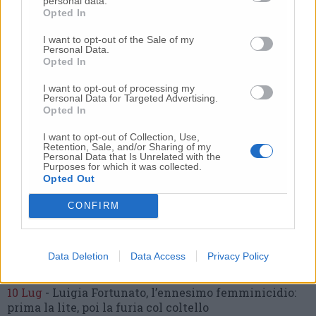
personal data.
Opted In
I want to opt-out of the Sale of my
Personal Data.
Opted In
Commenti
I want to opt-out of processing my
Personal Data for Targeted Advertising.
Nessun commento presente
Opted In
I want to opt-out of Collection, Use,
Commenta
Retention, Sale, and/or Sharing of my
Personal Data that Is Unrelated with the
Purposes for which it was collected.
Opted Out
Commenta l'articolo
CONFIRM
Gli articoli più letti
24 Lug
-
Bimbi costretti a colpirsi da soli
e lasciati al
Data Deletion
Data Access
Privacy Policy
buio:
orrore all’asilo, arrestate due educatrici
10 Lug
-
Luigia Fortunato,
l’ennesimo femminicidio:
prima la lite, poi la furia col coltello