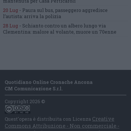
mantenuta
per Casa Perticaroli
20 Lug
-
Paura sul bus, passeggero
aggredisce
l’autista: arriva la polizia
28 Lug
-
Schianto contro un albero
lungo via
Clementina:
malore al volante, muore un 70enne
Quotidiano Online Cronache Ancona
CM Comunicazione S.r.l.
Copyright 2026 ©
Creative
Quest'opera è distribuita con Licenza
Commons Attribuzione - Non commerciale -