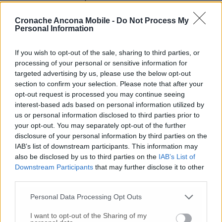
alla stazione di Grottammare. In direzione
nord, invece, chi uscirà a Grottammare potrà
Cronache Ancona Mobile -
Do Not Process My
Personal Information
proseguire sulla “Adriatica” verso Ancona e
rientrare in A14 a Pedaso.
If you wish to opt-out of the sale, sharing to third parties, or
processing of your personal or sensitive information for
Gli interventi rientrano nel piano di
targeted advertising by us, please use the below opt-out
manutenzione straordinaria volto ad
section to confirm your selection. Please note that after your
aumentare i livelli di sicurezza e di efficienza
opt-out request is processed you may continue seeing
delle gallerie presenti lungo il tratto
interest-based ads based on personal information utilized by
marchigiano dell’autostrada adriatica.
us or personal information disclosed to third parties prior to
your opt-out. You may separately opt-out of the further
disclosure of your personal information by third parties on the
IAB’s list of downstream participants. This information may
© RIPRODUZIONE RISERVATA
also be disclosed by us to third parties on the
IAB’s List of
Downstream Participants
that may further disclose it to other
third parties.
Vai alla home
Personal Data Processing Opt Outs
I want to opt-out of the Sharing of my