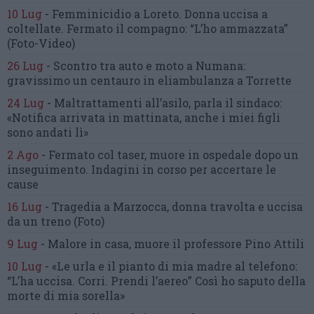
10 Lug
-
Femminicidio a Loreto.
Donna uccisa a
coltellate.
Fermato il compagno: “L’ho ammazzata”
(Foto-Video)
26 Lug
-
Scontro tra auto e moto a Numana:
gravissimo un centauro
in eliambulanza a Torrette
24 Lug
-
Maltrattamenti all’asilo, parla il sindaco:
«Notifica arrivata in mattinata,
anche i miei figli
sono andati lì»
2 Ago
-
Fermato col taser,
muore in ospedale dopo un
inseguimento.
Indagini in corso per accertare le
cause
16 Lug
-
Tragedia a Marzocca,
donna travolta e uccisa
da un treno
(Foto)
9 Lug
-
Malore in casa, muore
il professore Pino Attili
10 Lug
-
«Le urla e il pianto di mia madre al telefono:
“L’ha uccisa. Corri. Prendi l’aereo”
Così ho saputo della
morte di mia sorella»