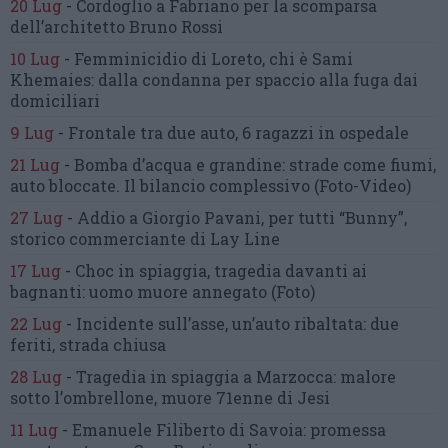
20 Lug
-
Cordoglio a Fabriano per la scomparsa
dell’architetto Bruno Rossi
10 Lug
-
Femminicidio di Loreto, chi è Sami
Khemaies:
dalla condanna per spaccio
alla fuga dai
domiciliari
9 Lug
-
Frontale tra due auto,
6 ragazzi in ospedale
21 Lug
-
Bomba d’acqua e grandine:
strade come fiumi,
auto bloccate.
Il bilancio complessivo
(Foto-Video)
27 Lug
-
Addio a Giorgio Pavani,
per tutti “Bunny”,
storico commerciante di Lay Line
17 Lug
-
Choc in spiaggia,
tragedia davanti ai
bagnanti:
uomo muore annegato
(Foto)
22 Lug
-
Incidente sull’asse, un’auto ribaltata:
due
feriti, strada chiusa
28 Lug
-
Tragedia in spiaggia a Marzocca:
malore
sotto l’ombrellone,
muore 71enne di Jesi
11 Lug
-
Emanuele Filiberto di Savoia:
promessa