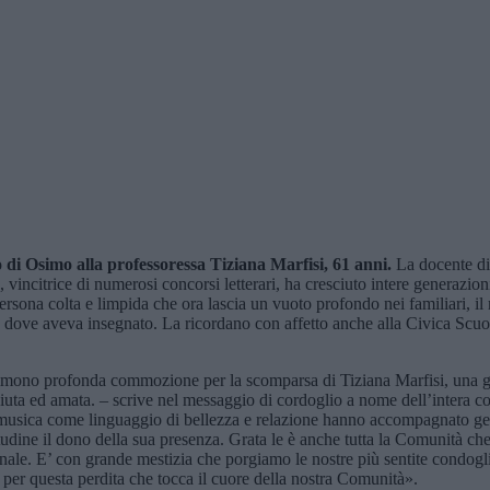
o di Osimo
alla professoressa
Tiziana Marfisi
, 6
1
anni.
La docente di
 vincitrice di numerosi concorsi letterari, ha cresciuto intere generazion
ona colta e limpida che ora lascia un vuoto profondo nei familiari, il ma
o dove aveva insegnato. La ricordano con affetto anche alla Civica Scu
mono profonda commozione per la scomparsa di Tiziana Marfisi, una gran
ciuta ed amata. – scrive nel messaggio di cordoglio a nome dell’intera c
la musica come linguaggio di bellezza e relazione hanno accompagnato gen
dine il dono della sua presenza. Grata le è anche tutta la Comunità che
le. E’ con grande mestizia che porgiamo le nostre più sentite condoglianz
e per questa perdita che tocca il cuore della nostra Comunità».