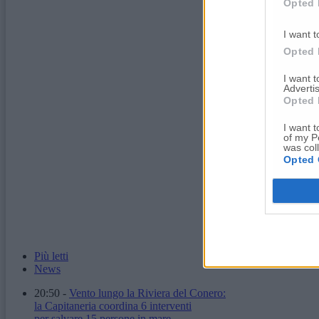
Opted 
I want t
Opted 
I want 
Advertis
Opted 
I want t
of my P
was col
Opted 
Più letti
News
20:50
-
Vento lungo la Riviera del Conero:
la Capitaneria coordina 6 interventi
per salvare 15 persone in mare