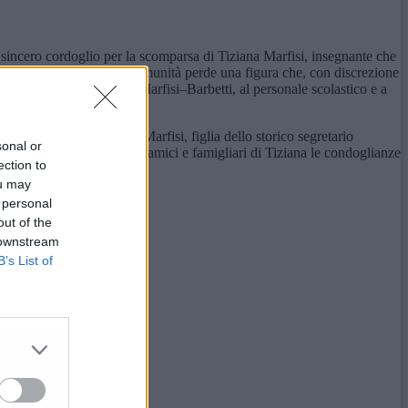
incero cordoglio per la scomparsa di Tiziana Marfisi, insegnante che
o Comprensivo. Tutta la comunità perde una figura che, con discrezione
bellezza. Alla famiglia Marfisi–Barbetti, al personale scolastico e a
 nostra Comunità».
la professoressa Tiziana Marfisi, figlia dello storico segretario
sonal or
te di musica. Esprimo ad amici e famigliari di Tiziana le condoglianze
ection to
ou may
 personal
out of the
 downstream
B’s List of