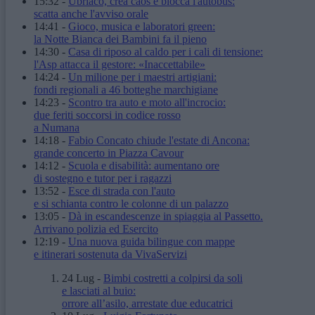
15:32
-
Ubriaco, crea caos e blocca l'autobus:
scatta anche l'avviso orale
14:41
-
Gioco, musica e laboratori green:
la Notte Bianca dei Bambini fa il pieno
14:30
-
Casa di riposo al caldo per i cali di tensione:
l'Asp attacca il gestore: «Inaccettabile»
14:24
-
Un milione per i maestri artigiani:
fondi regionali a 46 botteghe marchigiane
14:23
-
Scontro tra auto e moto all'incrocio:
due feriti soccorsi in codice rosso
a Numana
14:18
-
Fabio Concato chiude l'estate di Ancona:
grande concerto in Piazza Cavour
14:12
-
Scuola e disabilità: aumentano ore
di sostegno e tutor per i ragazzi
13:52
-
Esce di strada con l'auto
e si schianta contro le colonne di un palazzo
13:05
-
Dà in escandescenze in spiaggia al Passetto.
Arrivano polizia ed Esercito
12:19
-
Una nuova guida bilingue con mappe
e itinerari sostenuta da VivaServizi
24 Lug
-
Bimbi costretti a colpirsi da soli
e lasciati al buio:
orrore all’asilo, arrestate due educatrici