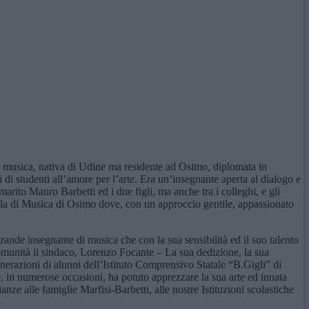
 musica, nativa di Udine ma residente ad Osimo, diplomata in
i di studenti all’amore per l’arte. Era un’insegnante aperta al dialogo e
rito Mauro Barbetti ed i due figli, ma anche tra i colleghi, e gli
ola di Musica di Osimo dove, con un approccio gentile, appassionato
de insegnante di musica che con la sua sensibilità ed il suo talento
omunità il sindaco, Lorenzo Focante – La sua dedizione, la sua
erazioni di alunni dell’Istituto Comprensivo Statale “B.Gigli” di
, in numerose occasioni, ha potuto apprezzare la sua arte ed innata
e alle famiglie Marfisi-Barbetti, alle nostre Istituzioni scolastiche