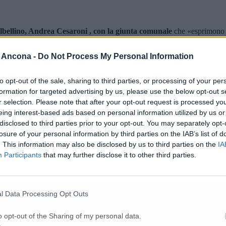
lbellino, Andrea Cesaroni , con la giunta comunale
che «esprimono s
asciare un segno profondo in generazioni di studenti del nostro Istitut
ulturale dei più giovani, lasciando un’eredità fatta di passione, cura e 
 Ancona -
Do Not Process My Personal Information
doglianze, unendoci al dolore per questa perdita così significativa per la
Marfisi: «Ci stringiamo al dolore della famiglia Marfisi per la morte del
to opt-out of the sale, sharing to third parties, or processing of your per
nna generosa, talentuosa e appassionata del proprio lavoro di insegnan
formation for targeted advertising by us, please use the below opt-out s
r selection. Please note that after your opt-out request is processed y
eing interest-based ads based on personal information utilized by us or
disclosed to third parties prior to your opt-out. You may separately opt-
losure of your personal information by third parties on the IAB’s list of
. This information may also be disclosed by us to third parties on the
IA
Participants
that may further disclose it to other third parties.
l Data Processing Opt Outs
o opt-out of the Sharing of my personal data.