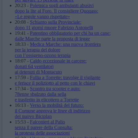
20:23
-
Polemica sugli ambulanti abusivi
dopo la lite al Foro. Il consigliere Quqqass:
«Le regole vanno rispettate»
20:08
-
Schianto sulla Provinciale:
dopo 11 giorni muore Fabrizio Antonelli
19:41
-
Patentino obbligatorio per chi ha un cane:
dalle Marche parte la proposta di legge
18:33
-
Medica Marche: una nuova frontiera
per la terapia del dolore
con l’ossigeno-ozono terapia
18:07
-
Caldo eccezionale in carcere:
donati 64 ventilatori
ai detenuti di Montacuto
17:59
-
Follia a Torrette: travolge il vigilante
e ferisce il poliziotto al petto con le chiavi
17:34
-
Scontro tra scooter e auto:
78enne sbalzato dalla sella
e trasferito in elicottero a Torrette
16:13
-
Verso la mobilità del futuro:
il Comune approva le linee di indirizzo
del nuovo Biciplan
15:53
-
Falconieri al Palio
senza il parere della Consulta:
la protesta delle associazioni