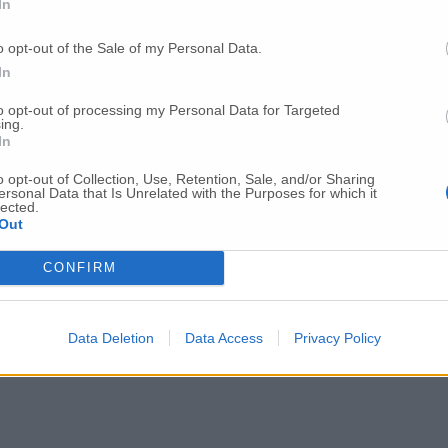
In
o opt-out of the Sale of my Personal Data.
In
to opt-out of processing my Personal Data for Targeted
ing.
In
o opt-out of Collection, Use, Retention, Sale, and/or Sharing
ersonal Data that Is Unrelated with the Purposes for which it
lected.
Out
Per poter lasciare o votare un commento devi essere registrato.
Effettua l'accesso
oppure
registrati
CONFIRM
Data Deletion
Data Access
Privacy Policy