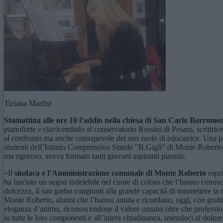
Tiziana Marfisi
Stamattina
alle ore 1
0
l’addio nella
chiesa di San Carlo Borrome
pianoforte e clavicembalo al conservatorio Rossini di Pesaro, scrittrice,
al confronto ma anche consapevole del suo ruolo di educatrice. Una pers
studenti dell’Istituto Comprensivo Statale “B.Gigli” di Monte Robert
ma rigoroso, aveva formato tanti giovani aspiranti pianisti.
«Il
s
indaco e l’Amministrazione comunale di Monte Roberto
espri
ha lasciato un segno indelebile nel cuore di coloro che l’hanno conos
dolcezza, il suo garbo congiunti alla grande capacità di trasmettere 
Monte Roberto, alunni che l’hanno amata e ricordano, oggi, con gratitu
eleganza d’animo, riconoscendone il valore umano oltre che professiona
in tutte le loro componenti e all’intera cittadinanza, unendoci al dolor