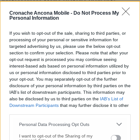
professoressa Maria Victoria Clemente
dell’I.I.S Corridoni-Campana, i cui interventi
Cronache Ancona Mobile -
Do Not Process My
verranno arricchiti da commenti musicali dei
Personal Information
maestri Lucia Galli all’arpa celtica e Luigino
Pallotta alla fisarmonica. Introduce i lavori, la
If you wish to opt-out of the sale, sharing to third parties, or
professoressa Giulietta Breccia, presidente
processing of your personal or sensitive information for
Unitre. L’evento, aperto al pubblico, si svolge
targeted advertising by us, please use the below opt-out
sabato 7 marzo alle 10,30 presso il Salone
section to confirm your selection. Please note that after your
degli Stemmi del Palazzo comunale, con la
opt-out request is processed you may continue seeing
partecipazione di rappresentanze di studenti
interest-based ads based on personal information utilized by
della scuola secondaria. Ingresso libero.
us or personal information disclosed to third parties prior to
your opt-out. You may separately opt-out of the further
disclosure of your personal information by third parties on the
IAB’s list of downstream participants. This information may
© RIPRODUZIONE RISERVATA
also be disclosed by us to third parties on the
IAB’s List of
Downstream Participants
that may further disclose it to other
third parties.
Vai alla home
Personal Data Processing Opt Outs
I want to opt-out of the Sharing of my