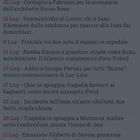
20 Lug
-
Cordoglio a Fabriano per la scomparsa
dell’architetto Bruno Rossi
10 Lug
-
Femminicidio di Loreto, chi è Sami
Khemaies:
dalla condanna per spaccio
alla fuga dai
domiciliari
9 Lug
-
Frontale tra due auto,
6 ragazzi in ospedale
21 Lug
-
Bomba d’acqua e grandine:
strade come fiumi,
auto bloccate.
Il bilancio complessivo
(Foto-Video)
27 Lug
-
Addio a Giorgio Pavani,
per tutti “Bunny”,
storico commerciante di Lay Line
17 Lug
-
Choc in spiaggia,
tragedia davanti ai
bagnanti:
uomo muore annegato
(Foto)
22 Lug
-
Incidente sull’asse, un’auto ribaltata:
due
feriti, strada chiusa
28 Lug
-
Tragedia in spiaggia a Marzocca:
malore
sotto l’ombrellone,
muore 71enne di Jesi
11 Lug
-
Emanuele Filiberto di Savoia:
promessa