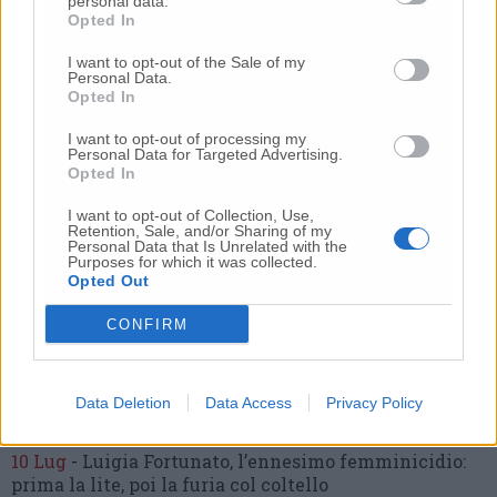
personal data.
Opted In
I want to opt-out of the Sale of my
Personal Data.
Opted In
Commenti
I want to opt-out of processing my
Personal Data for Targeted Advertising.
Nessun commento presente
Opted In
I want to opt-out of Collection, Use,
Commenta
Retention, Sale, and/or Sharing of my
Personal Data that Is Unrelated with the
Purposes for which it was collected.
Opted Out
Commenta l'articolo
CONFIRM
Gli articoli più letti
24 Lug
-
Bimbi costretti a colpirsi da soli
e lasciati al
Data Deletion
Data Access
Privacy Policy
buio:
orrore all’asilo, arrestate due educatrici
10 Lug
-
Luigia Fortunato,
l’ennesimo femminicidio:
prima la lite, poi la furia col coltello