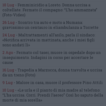
10 Lug
-
Femminicidio a Loreto.
Donna uccisa a
coltellate.
Fermato il compagno: “L’ho ammazzata”
(Foto-Video)
26 Lug
-
Scontro tra auto e moto a Numana:
gravissimo un centauro
in eliambulanza a Torrette
24 Lug
-
Maltrattamenti all’asilo, parla il sindaco:
«Notifica arrivata in mattinata,
anche i miei figli
sono andati lì»
2 Ago
-
Fermato col taser,
muore in ospedale dopo un
inseguimento.
Indagini in corso per accertare le
cause
16 Lug
-
Tragedia a Marzocca,
donna travolta e uccisa
da un treno
(Foto)
9 Lug
-
Malore in casa, muore
il professore Pino Attili
10 Lug
-
«Le urla e il pianto di mia madre al telefono:
“L’ha uccisa. Corri. Prendi l’aereo”
Così ho saputo della
morte di mia sorella»