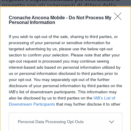
progetto con gli interventi di difesa della
costa. Il percorso è già in atto, è complesso,
Cronache Ancona Mobile -
Do Not Process My
ma le recenti mareggiate confermano la
Personal Information
validità della strategia intrapresa» ha
concluso Eliantonio.
If you wish to opt-out of the sale, sharing to third parties, or
processing of your personal or sensitive information for
targeted advertising by us, please use the below opt-out
section to confirm your selection. Please note that after your
opt-out request is processed you may continue seeing
interest-based ads based on personal information utilized by
us or personal information disclosed to third parties prior to
your opt-out. You may separately opt-out of the further
disclosure of your personal information by third parties on the
IAB’s list of downstream participants. This information may
also be disclosed by us to third parties on the
IAB’s List of
Downstream Participants
that may further disclose it to other
third parties.
Personal Data Processing Opt Outs