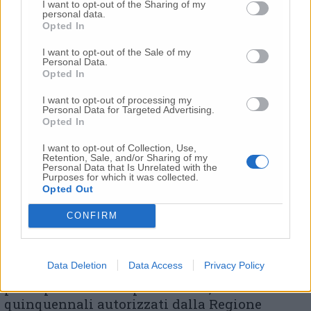
I want to opt-out of the Sharing of my
personal data.
Opted In
I want to opt-out of the Sale of my
Personal Data.
Stefano Tombolini
Opted In
I want to opt-out of processing my
Personal Data for Targeted Advertising.
Opted In
Da parte sua anche l’assessore
Stefano
Tombolini
ha chiarito che «l’arretramento non
I want to opt-out of Collection, Use,
è una misura di difesa della costa, ma un
Retention, Sale, and/or Sharing of my
Personal Data that Is Unrelated with the
modo diverso di gestire la presenza degli
Purposes for which it was collected.
Opted Out
stabilimenti». Ha poi ricordato che «la costa è
soggetta da sempre a fenomeni erosivi che
CONFIRM
nel tempo ne modificano la conformazione,
quindi gli interventi devono puntare a
mantenere l’attuale assetto attraverso opere
Data Deletion
Data Access
Privacy Policy
di protezione. La normativa vigente prevede
principalmente il ripascimento, con cicli
quinquennali autorizzati dalla Regione