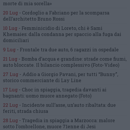
morte di mia sorella»
20 Lug
-
Cordoglio a Fabriano per la scomparsa
dell’architetto Bruno Rossi
10 Lug
-
Femminicidio di Loreto, chi è Sami
Khemaies:
dalla condanna per spaccio
alla fuga dai
domiciliari
9 Lug
-
Frontale tra due auto,
6 ragazzi in ospedale
21 Lug
-
Bomba d’acqua e grandine:
strade come fiumi,
auto bloccate.
Il bilancio complessivo
(Foto-Video)
27 Lug
-
Addio a Giorgio Pavani,
per tutti “Bunny”,
storico commerciante di Lay Line
17 Lug
-
Choc in spiaggia,
tragedia davanti ai
bagnanti:
uomo muore annegato
(Foto)
22 Lug
-
Incidente sull’asse, un’auto ribaltata:
due
feriti, strada chiusa
28 Lug
-
Tragedia in spiaggia a Marzocca:
malore
sotto l’ombrellone,
muore 71enne di Jesi