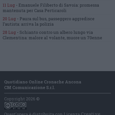
11 Lug
-
Emanuele Filiberto di Savoia:
promessa
mantenuta
per Casa Perticaroli
20 Lug
-
Paura sul bus, passeggero
aggredisce
l’autista: arriva la polizia
28 Lug
-
Schianto contro un albero
lungo via
Clementina:
malore al volante, muore un 70enne
Quotidiano Online Cronache Ancona
CM Comunicazione S.r.l.
Copyright 2026 ©
Creative
Quest'opera è distribuita con Licenza