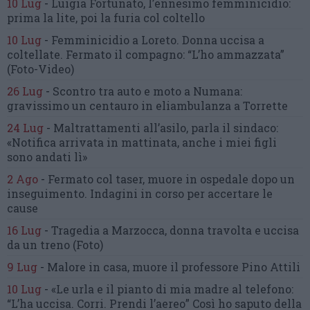
10 Lug
-
Luigia Fortunato,
l’ennesimo femminicidio:
prima la lite, poi la furia col coltello
10 Lug
-
Femminicidio a Loreto.
Donna uccisa a
coltellate.
Fermato il compagno: “L’ho ammazzata”
(Foto-Video)
26 Lug
-
Scontro tra auto e moto a Numana:
gravissimo un centauro
in eliambulanza a Torrette
24 Lug
-
Maltrattamenti all’asilo, parla il sindaco:
«Notifica arrivata in mattinata,
anche i miei figli
sono andati lì»
2 Ago
-
Fermato col taser,
muore in ospedale dopo un
inseguimento.
Indagini in corso per accertare le
cause
16 Lug
-
Tragedia a Marzocca,
donna travolta e uccisa
da un treno
(Foto)
9 Lug
-
Malore in casa, muore
il professore Pino Attili
10 Lug
-
«Le urla e il pianto di mia madre al telefono:
“L’ha uccisa. Corri. Prendi l’aereo”
Così ho saputo della