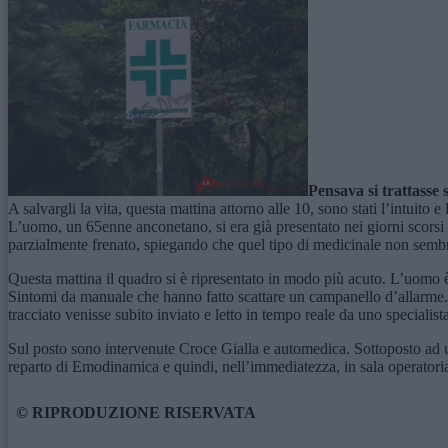
Pensava si trattasse 
A salvargli la vita, questa mattina attorno alle 10, sono stati l’intuito
L’uomo, un 65enne anconetano, si era già presentato nei giorni scorsi
parzialmente frenato, spiegando che quel tipo di medicinale non sembra
Questa mattina il quadro si è ripresentato in modo più acuto. L’uomo è i
Sintomi da manuale che hanno fatto scattare un campanello d’allarme. 
tracciato venisse subito inviato e letto in tempo reale da uno specialist
Sul posto sono intervenute Croce Gialla e automedica. Sottoposto ad ulte
reparto di Emodinamica e quindi, nell’immediatezza, in sala operatoria
© RIPRODUZIONE RISERVATA