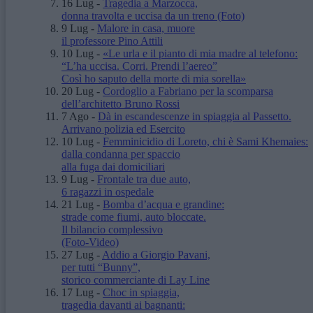
16 Lug
-
Tragedia a Marzocca,
donna travolta e uccisa da un treno
(Foto)
9 Lug
-
Malore in casa, muore
il professore Pino Attili
10 Lug
-
«Le urla e il pianto di mia madre al telefono:
“L’ha uccisa. Corri. Prendi l’aereo”
Così ho saputo della morte di mia sorella»
20 Lug
-
Cordoglio a Fabriano per la scomparsa
dell’architetto Bruno Rossi
7 Ago
-
Dà in escandescenze in spiaggia al Passetto.
Arrivano polizia ed Esercito
10 Lug
-
Femminicidio di Loreto, chi è Sami Khemaies:
dalla condanna per spaccio
alla fuga dai domiciliari
9 Lug
-
Frontale tra due auto,
6 ragazzi in ospedale
21 Lug
-
Bomba d’acqua e grandine:
strade come fiumi, auto bloccate.
Il bilancio complessivo
(Foto-Video)
27 Lug
-
Addio a Giorgio Pavani,
per tutti “Bunny”,
storico commerciante di Lay Line
17 Lug
-
Choc in spiaggia,
tragedia davanti ai bagnanti: