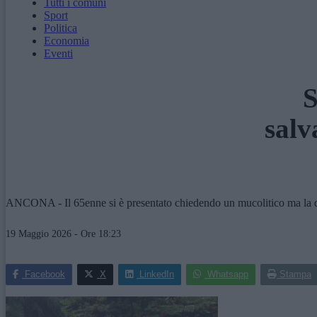
Tutti i comuni
Sport
Politica
Economia
Eventi
S
salv
ANCONA - Il 65enne si è presentato chiedendo un mucolitico ma la dotto
19 Maggio 2026 - Ore 18:23
Facebook
X
LinkedIn
Whatsapp
Stampa