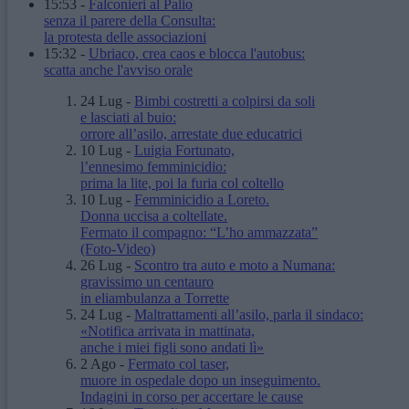
15:53
-
Falconieri al Palio
senza il parere della Consulta:
la protesta delle associazioni
15:32
-
Ubriaco, crea caos e blocca l'autobus:
scatta anche l'avviso orale
24 Lug
-
Bimbi costretti a colpirsi da soli
e lasciati al buio:
orrore all’asilo, arrestate due educatrici
10 Lug
-
Luigia Fortunato,
l’ennesimo femminicidio:
prima la lite, poi la furia col coltello
10 Lug
-
Femminicidio a Loreto.
Donna uccisa a coltellate.
Fermato il compagno: “L’ho ammazzata”
(Foto-Video)
26 Lug
-
Scontro tra auto e moto a Numana:
gravissimo un centauro
in eliambulanza a Torrette
24 Lug
-
Maltrattamenti all’asilo, parla il sindaco:
«Notifica arrivata in mattinata,
anche i miei figli sono andati lì»
2 Ago
-
Fermato col taser,
muore in ospedale dopo un inseguimento.
Indagini in corso per accertare le cause