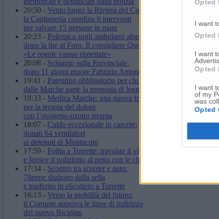
identificati e denunciati dalla polizia
Opted 
20:50
-
Vento lungo la Riviera del Conero:
la Capitaneria coordina 6 interventi
I want t
per salvare 15 persone in mare
Opted 
20:23
-
Polemica sugli ambulanti abusivi
dopo la lite al Foro. Il consigliere Quqqass:
I want 
«Le regole vanno rispettate»
Advertis
20:08
-
Schianto sulla Provinciale:
Opted 
dopo 11 giorni muore Fabrizio Antonelli
19:41
-
Patentino obbligatorio per chi ha un cane:
I want t
dalle Marche parte la proposta di legge
of my P
18:33
-
Medica Marche: una nuova frontiera
was col
per la terapia del dolore
Opted 
con l’ossigeno-ozono terapia
18:07
-
Caldo eccezionale in carcere:
donati 64 ventilatori
ai detenuti di Montacuto
17:59
-
Follia a Torrette: travolge il vigilante
e ferisce il poliziotto al petto con le chiavi
17:34
-
Scontro tra scooter e auto:
78enne sbalzato dalla sella
e trasferito in elicottero a Torrette
16:13
-
Verso la mobilità del futuro:
il Comune approva le linee di indirizzo
del nuovo Biciplan