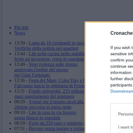
Più letti
News
Cronache
13:50
-
Lama da 18 centimetri in tasca: denunciato.
If you wish 
Verifiche della polizia nei quartieri
13:44
-
Lite nella cucina nello stabilimento:
sensitive in
ferito un lavoratore, corsa in ospedale
confirm you
12:49
-
Stop violenza sulle donne:
continue se
approvato l'ordine del giorno
information 
per Gina Fortunato
further disc
12:36
-
Festa del Mare, Color Day e fuochi d'artificio:
participants
Falconara lancia la settimana di Ferragosto
12:31
-
Fondo università, 233 milioni alle Marche:
Downstream 
maxi stanziamento del ministero
09:29
-
Sviene per il troppo alcol alla stazione:
20enne soccorsa in piena notte
09:10
-
Lite in casa in via Isonzo:
Persona
uomo finisce in ospedale
08:59
-
Furto da 250 euro e spintone al vigilante: carabinieri arr
I want t
07:51
-
Bevono senza pagare e violano il daspo urbano: