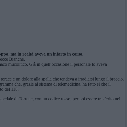
roppo, ma in realtà aveva un infarto in corso.
Brecce Bianche.
aco mucolitico. Già in quell’occasione il personale lo aveva
orace e un dolore alla spalla che tendeva a irradiarsi lungo il braccio.
mma che, grazie al sistema di telemedicina, ha fatto sì che il
to del 118.
pedale di Torrette, con un codice rosso, per poi essere trasferito nel