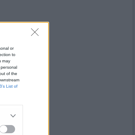
sonal or
ection to
ou may
 personal
out of the
 downstream
B’s List of