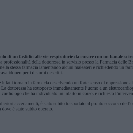
solo di un fastidio alle vie respiratorie da curare con un banale sci
 e la professionalità della dottoressa in servizio presso la Farmacia delle 
 nella stessa farmacia lamentando alcuni malesseri e richiedendo un farm
va idoneo per i disturbi descritti.
nfatti tornato in farmacia descrivendo un forte senso di oppressione al t
La dottoressa ha sottoposto immediatamente l’uomo a un elettrocardiogra
a cardiologo che ha individuato un infarto in corso, e richiesto l’interven
riori accertamenti, è stato subito trasportato al pronto soccorso dell’os
 dove è stato subito operato.