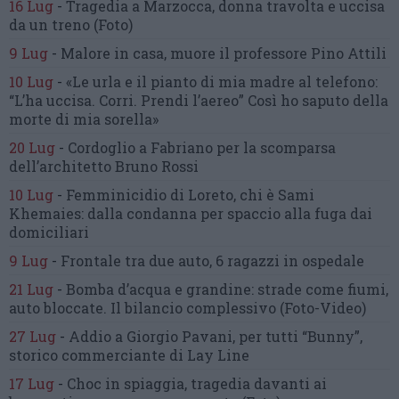
16 Lug
-
Tragedia a Marzocca,
donna travolta e uccisa
da un treno
(Foto)
9 Lug
-
Malore in casa, muore
il professore Pino Attili
10 Lug
-
«Le urla e il pianto di mia madre al telefono:
“L’ha uccisa. Corri. Prendi l’aereo”
Così ho saputo della
morte di mia sorella»
20 Lug
-
Cordoglio a Fabriano per la scomparsa
dell’architetto Bruno Rossi
10 Lug
-
Femminicidio di Loreto, chi è Sami
Khemaies:
dalla condanna per spaccio
alla fuga dai
domiciliari
9 Lug
-
Frontale tra due auto,
6 ragazzi in ospedale
21 Lug
-
Bomba d’acqua e grandine:
strade come fiumi,
auto bloccate.
Il bilancio complessivo
(Foto-Video)
27 Lug
-
Addio a Giorgio Pavani,
per tutti “Bunny”,
storico commerciante di Lay Line
17 Lug
-
Choc in spiaggia,
tragedia davanti ai