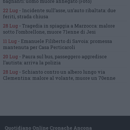
bagnanti:
uomo muore annegato
(Foto)
22 Lug
-
Incidente sull’asse, un’auto ribaltata:
due
feriti, strada chiusa
28 Lug
-
Tragedia in spiaggia a Marzocca:
malore
sotto l’ombrellone,
muore 71enne di Jesi
11 Lug
-
Emanuele Filiberto di Savoia:
promessa
mantenuta
per Casa Perticaroli
20 Lug
-
Paura sul bus, passeggero
aggredisce
l’autista: arriva la polizia
28 Lug
-
Schianto contro un albero
lungo via
Clementina:
malore al volante, muore un 70enne
Quotidiano Online Cronache Ancona