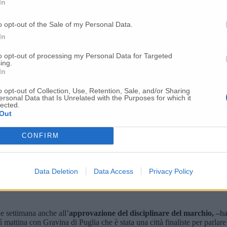
In
o opt-out of the Sale of my Personal Data.
In
to opt-out of processing my Personal Data for Targeted
ing.
In
o opt-out of Collection, Use, Retention, Sale, and/or Sharing
ersonal Data that Is Unrelated with the Purposes for which it
lected.
Out
CONFIRM
Data Deletion
Data Access
Privacy Policy
he settimana anche all’
approvazione del disciplinare del marchio, –
ha
attina con Gravina di Puglia che è stata una città finaliste per parlare d