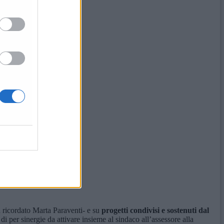
 ricordato Marta Paraventi- e su
progetti condivisi e sostenuti dal
i per sinergie da attivare insieme al sindaco all’assessore alla