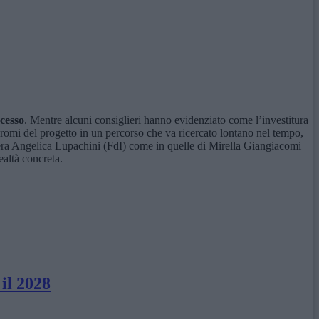
ccesso
. Mentre alcuni consiglieri hanno evidenziato come l’investitura
prodromi del progetto in un percorso che va ricercato lontano nel tempo,
gliera Angelica Lupachini (FdI) come in quelle di Mirella Giangiacomi
ealtà concreta.
il 2028