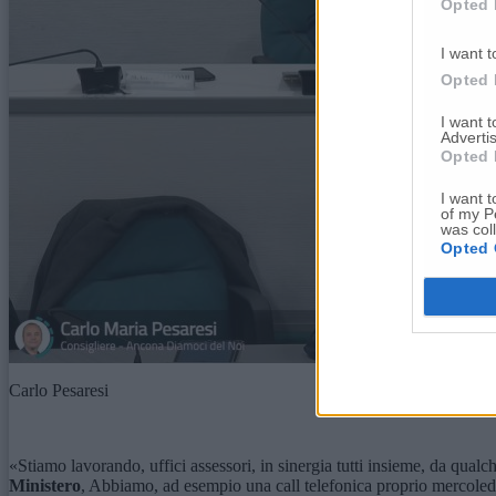
Opted 
I want t
Opted 
I want 
Advertis
Opted 
I want t
of my P
was col
Opted 
Carlo Pesaresi
«Stiamo lavorando, uffici assessori, in sinergia tutti insieme, da qualc
Ministero
, Abbiamo, ad esempio una call telefonica proprio mercoledì m