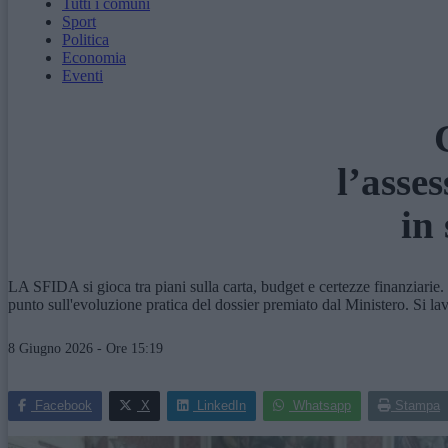
Tutti i comuni
Sport
Politica
Economia
Eventi
l’asse
in
LA SFIDA si gioca tra piani sulla carta, budget e certezze finanziarie
punto sull'evoluzione pratica del dossier premiato dal Ministero. Si l
8 Giugno 2026 - Ore 15:19
Facebook
X
LinkedIn
Whatsapp
Stampa