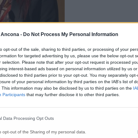
 Ancona -
Do Not Process My Personal Information
to opt-out of the sale, sharing to third parties, or processing of your per
formation for targeted advertising by us, please use the below opt-out s
r selection. Please note that after your opt-out request is processed y
eing interest-based ads based on personal information utilized by us or
disclosed to third parties prior to your opt-out. You may separately opt-
sizione, hanno riguardato la solidità f
in
anziaria dell’operazione.
M
losure of your personal information by third parties on the IAB’s list of
 tutte le iniziative presentate nel dossier e sulla loro distribuzione tra s
essore ribadiva che la programmazione è in corso ma di non esser
. This information may also be disclosed by us to third parties on the
IA
attendere le variazioni di bilancio per formalizzare gli stanziamenti. Rile
Participants
that may further disclose it to other third parties.
sta delineando
un quadro di sinergie con società partecipate, banc
garantire che il progetto non dipenda esclusivamente dalle risorse pubbl
economia locale.
l Data Processing Opt Outs
o opt-out of the Sharing of my personal data.