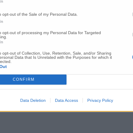
In
ero Dance Festival si conferma la capacità di Ancona di ospitare un pr
o opt-out of the Sale of my Personal Data.
danza. In questa direzione il festival interpreta pienamente lo spirito d
In
Il Conero Dance Festival rappresenta un’importante occasione di valorizza
to opt-out of processing my Personal Data for Targeted
e in modo che il pubblico possa incontrare una danza capace di emoziona
ing.
ificativo».
In
ce, per una settimana ci si muove, si danza, si suona, si balla e non c’
vani».
o opt-out of Collection, Use, Retention, Sale, and/or Sharing
ersonal Data that Is Unrelated with the Purposes for which it
lected.
Out
CONFIRM
Data Deletion
Data Access
Privacy Policy