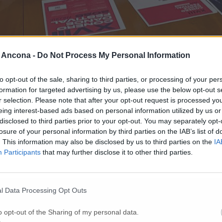
 Ancona -
Do Not Process My Personal Information
to opt-out of the sale, sharing to third parties, or processing of your per
formation for targeted advertising by us, please use the below opt-out s
r selection. Please note that after your opt-out request is processed y
eing interest-based ads based on personal information utilized by us or
disclosed to third parties prior to your opt-out. You may separately opt-
losure of your personal information by third parties on the IAB’s list of
. This information may also be disclosed by us to third parties on the
IA
Participants
that may further disclose it to other third parties.
nale della danza con la XVIII edizione del Conero Dance Festival & 
ca di Cristiano Marcelli e il supporto del Comune di Ancona (trami
e la Mole Vanvitelliana, Piazza del Plebiscito, il Teatro Panetton
l Data Processing Opt Outs
pus formativi per danzatori italiani e stranieri: il Cdf Camp (7–11 lugli
oetica di Pina Bausch.
el collettivo Lunatics (6 luglio, Teatro Panettone), dedicata a Michael
o opt-out of the Sharing of my personal data.
luglio) e la restituzione del Wuppertanz (19 luglio). Attraverso il Cdf 