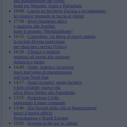
alla manutenzione dei cortili:
fondi per Maggini, Aspio e Palombare
19:08
-
Lancia un bicchiere d'acqua a un'ambulante,
lei reagisce sputando in faccia al cliente
17:58
-
Invecchiamento attivo
e supporto alle fragilità:
parte il progetto “MobilitaMente”
16:55
-
Conerobus: via libera al nuovo statuto,
la società diventa partecipata
per rilanciare i servizi
(Video)
16:34
-
Ubriaco e molesto
strattona gli agenti alla stazione:
denuncia e daspo
14:40
-
Verde, pulizia e sicurezza:
maxi intervento di manutenzione
sull'Asse Nord-Sud
14:17
-
Spazi ricreativi, punto turistico
e hub ciclabile: nuova vita
all'ex Birra Dreher alla Palombella
13:55
-
Protezione Civile:
aggiornato il piano comunale
13:46
-
Dai bisogni della città ai finanziamenti:
nasce il nuovo ufficio
Progettazione e Bandi Europei
10:02
-
Scoppia la lite per la caldaia