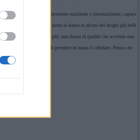
ogetto artistico con una dimensione nazionale e internazionale, capace
i Ancona 2028».
zione della città, perché porta la danza in alcuni dei luoghi più belli
re, di lasciare qualcosa in più, una danza di qualità che accenda una
è quasi nemmeno il tempo di prendere in mano il cellulare. Penso che