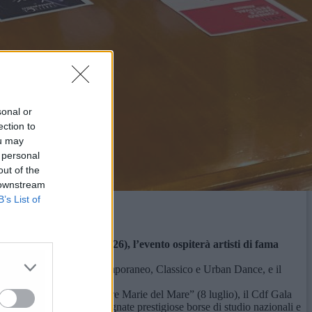
sonal or
ection to
ou may
 personal
out of the
 downstream
B’s List of
Camp.
te il bando Cultura 2026), l’evento ospiterà artisti di fama
e e La Luna Dance Center.
o), dedicato a Modern, Contemporaneo, Classico e Urban Dance, e il
 Jackson. Seguiranno “Le Tre Marie del Mare” (8 luglio), il Cdf Gala
Camp saranno inoltre assegnate prestigiose borse di studio nazionali e