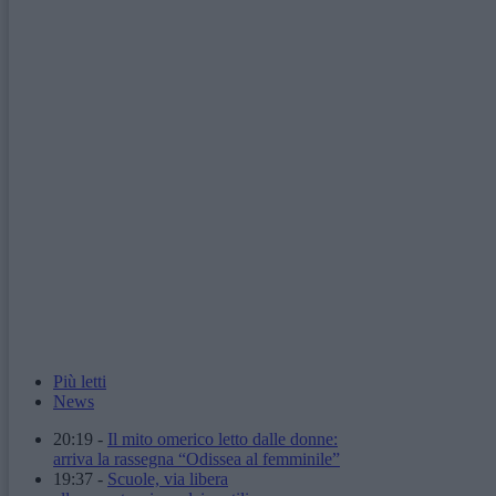
Più letti
News
20:19
-
Il mito omerico letto dalle donne:
arriva la rassegna “Odissea al femminile”
19:37
-
Scuole, via libera