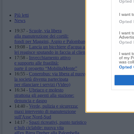
Opted 
I want t
Più letti
News
Opted 
19:37
-
Scuole, via libera
I want 
alla manutenzione dei cortili:
Advertis
fondi per Maggini, Aspio e Palombare
Opted 
19:08
-
Lancia un bicchiere d'acqua a un'ambulante,
lei reagisce sputando in faccia al cliente
I want t
17:58
-
Invecchiamento attivo
of my P
was col
e supporto alle fragilità:
Opted 
parte il progetto “MobilitaMente”
16:55
-
Conerobus: via libera al nuovo statuto,
la società diventa partecipata
per rilanciare i servizi
(Video)
16:34
-
Ubriaco e molesto
strattona gli agenti alla stazione:
denuncia e daspo
14:40
-
Verde, pulizia e sicurezza:
maxi intervento di manutenzione
sull'Asse Nord-Sud
14:17
-
Spazi ricreativi, punto turistico
e hub ciclabile: nuova vita
all'ex Birra Dreher alla Palombella