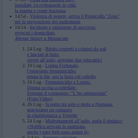
installate 14 ovitrappole in città:
la mappa e come funziona
14:54
-
Violenza di genere, arriva il Protocollo "Zeus"
per la prevenzione dei maltrattanti
14:14
-
Incidente e omissione di soccorso:
revocati i domiciliari,
40enne finisce a Montacuto
24 Lug
-
Bimbi costretti a colpirsi da soli
e lasciati al buio:
orrore all’asilo, arrestate due educatrici
10 Lug
-
Luigia Fortunato,
l’ennesimo femminicidio:
prima la lite, poi la furia col coltello
10 Lug
-
Femminicidio a Loreto.
Donna uccisa a coltellate.
Fermato il compagno: “L’ho ammazzata”
(Foto-Video)
26 Lug
-
Scontro tra auto e moto a Numana:
gravissimo un centauro
in eliambulanza a Torrette
24 Lug
-
Maltrattamenti all’asilo, parla il sindaco:
«Notifica arrivata in mattinata,
anche i miei figli sono andati lì»
2 Ago
-
Fermato col taser,