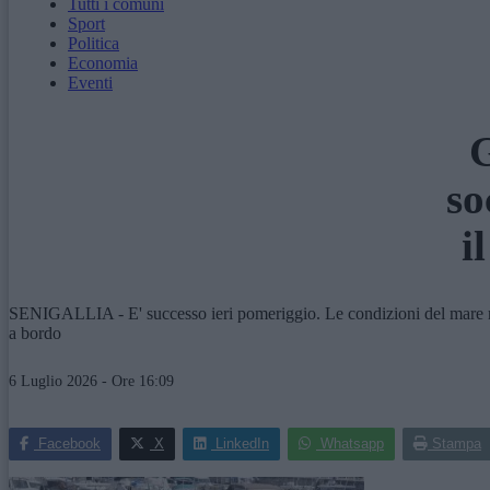
Tutti i comuni
Sport
Politica
Economia
Eventi
G
so
i
SENIGALLIA - E' successo ieri pomeriggio. Le condizioni del mare non
a bordo
6 Luglio 2026 - Ore 16:09
Facebook
X
LinkedIn
Whatsapp
Stampa