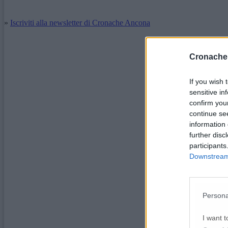
»
Iscriviti alla newsletter di Cronache Ancona
Cronache
If you wish 
sensitive in
confirm you
continue se
information 
further disc
participants
Downstream 
Persona
I want t