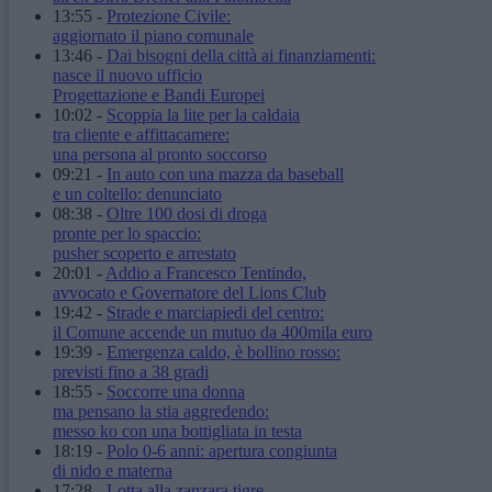
13:55
-
Protezione Civile:
aggiornato il piano comunale
13:46
-
Dai bisogni della città ai finanziamenti:
nasce il nuovo ufficio
Progettazione e Bandi Europei
10:02
-
Scoppia la lite per la caldaia
tra cliente e affittacamere:
una persona al pronto soccorso
09:21
-
In auto con una mazza da baseball
e un coltello: denunciato
08:38
-
Oltre 100 dosi di droga
pronte per lo spaccio:
pusher scoperto e arrestato
20:01
-
Addio a Francesco Tentindo,
avvocato e Governatore del Lions Club
19:42
-
Strade e marciapiedi del centro:
il Comune accende un mutuo da 400mila euro
19:39
-
Emergenza caldo, è bollino rosso:
previsti fino a 38 gradi
18:55
-
Soccorre una donna
ma pensano la stia aggredendo:
messo ko con una bottigliata in testa
18:19
-
Polo 0-6 anni: apertura congiunta
di nido e materna
17:28
-
Lotta alla zanzara tigre,