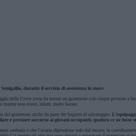
Senigallia, durante il servizio di assistenza in mare
.
ggio della Croce rossa ha notato un gommone con cinque persone a bordo i
i marine non erano, infatti, molto buone.
aria del gommone anche da parte dei bagnini di salvataggio.
L’equipaggi
are e prestare soccorso ai giovani occupanti, qualora ce ne fosse s
tura sanitaria e che l’avaria dipendesse solo dal mezzo, in coordinamen
della Cri mentre gli altri due sono rimasti a governare il gommone al tra