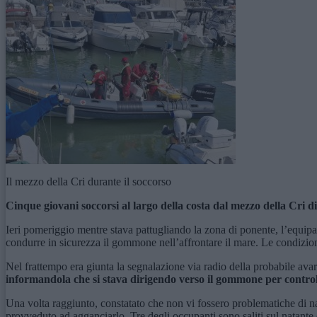
Il mezzo della Cri durante il soccorso
Cinque giovani soccorsi al largo della costa dal mezzo della Cri di 
Ieri pomeriggio mentre stava pattugliando la zona di ponente, l’equipa
condurre in sicurezza il gommone nell’affrontare il mare. Le condizion
Nel frattempo era giunta la segnalazione via radio della probabile av
informandola che si stava dirigendo verso il gommone per controll
Una volta raggiunto, constatato che non vi fossero problematiche di na
provveduto ad agganciarlo. Tre degli occupanti sono saliti sul natante 