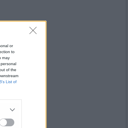
sonal or
ection to
ou may
 personal
out of the
 downstream
B’s List of