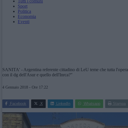
Tutti i comuni
Sport
Politica
Economia
Eventi
SANITA' - Argentina referente cittadino di LeU teme che tutta l'operaz
con il dg dell'Asur e quello dell'Inrca?"
4 Gennaio 2018 - Ore 17:22
Facebook
X
LinkedIn
Whatsapp
Stampa