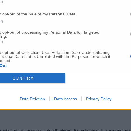
In
eva quindi una serie di altri dubbi e perplessità. Domanda “perché l’op
 livello giuridico-organizzativo lo scorporo rappresenta quanto meno un
 l’ospedale di Loreto (che condivide ormai da tempo varie funzioni) re
o opt-out of the Sale of my Personal Data.
to la delibera di giunta ad aver voluto escludere Loreto da cotanta oppor
In
to opt-out of processing my Personal Data for Targeted
ing.
In
o opt-out of Collection, Use, Retention, Sale, and/or Sharing
ersonal Data that Is Unrelated with the Purposes for which it
lected.
Out
CONFIRM
Data Deletion
Data Access
Privacy Policy
ta con un misero articolo all’interno di una legge di bilancio regionale c