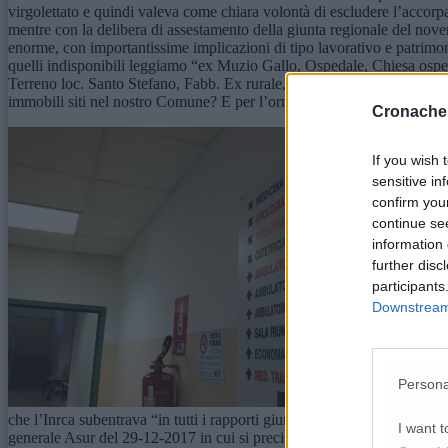
virgolettato e quindi valeva come chiara volontà di escludere l’accorp
mentre con la delibera di assestamento della giunta regionale del nove
enorme, con importantissime implicazioni di tipo lavorativo e patrimonial
quelli indisponibili leggiamo “ex Muzio Gallo, Ospedale, Chiesa ospe
Terreno loc. Santo Stefano, Fabb. Ex rurale, Terreno loc. Annunziata 
immobili siti nel nostro Comune? E per l’ormai ex ospedale, ed il Muz
Cronache
If you wish 
sensitive in
confirm you
continue se
information 
further disc
participants
Downstream 
Persona
Argent
che l’Inrca subentrava “in tutti i rapporti giuridici attivi e passivi af
I want t
generale Asur del 29-12-2017 in cui si precisa che il contenzioso rife