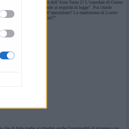
erazione avviene come scorporo dell’Area Vasta 2? L’ospedale di Osimo
a forzatura che non risponde ai requisiti di legge”. Poi chiede
sta miracolosamente fuori dall’operazione? La madonnina di Loreto
tunità per i suoi concittadini?”
he di fatto toglie ai cittadini anche l’eventualità di ricorrere con