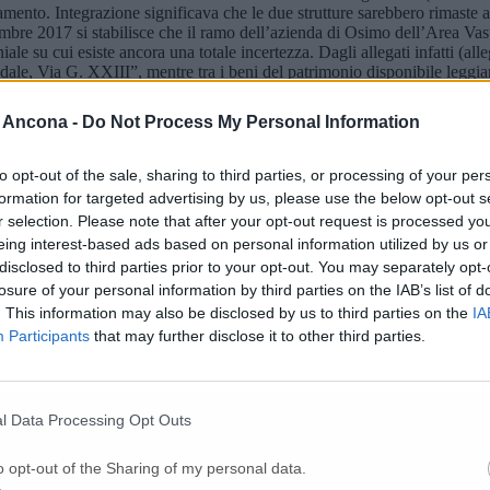
amento. Integrazione significava che le due strutture sarebbero rimaste 
mbre 2017 si stabilisce che il ramo dell’azienda di Osimo dell’Area Vast
e su cui esiste ancora una totale incertezza. Dagli allegati infatti (alleg
dale, Via G. XXIII”, mentre tra i beni del patrimonio disponibile leg
Vecchia, Zona a parco pubblico loc. Annunziata Vecchia, Terreni loc. V
io Gallo qualcuno è in grado di fornire qualche risposta?”
 Ancona -
Do Not Process My Personal Information
to opt-out of the sale, sharing to third parties, or processing of your per
formation for targeted advertising by us, please use the below opt-out s
r selection. Please note that after your opt-out request is processed y
eing interest-based ads based on personal information utilized by us or
disclosed to third parties prior to your opt-out. You may separately opt-
losure of your personal information by third parties on the IAB’s list of
. This information may also be disclosed by us to third parties on the
IA
Participants
that may further disclose it to other third parties.
l Data Processing Opt Outs
ina Severini rileva fretta anche “nell’operare sottrazioni: con la stessa d
ferenti il presidio”. Tranne che poi la dicitura scompare nella delibera del
o opt-out of the Sharing of my personal data.
ribile “al periodo antecedente alla data del 1 gennaio 2018, anche se ins