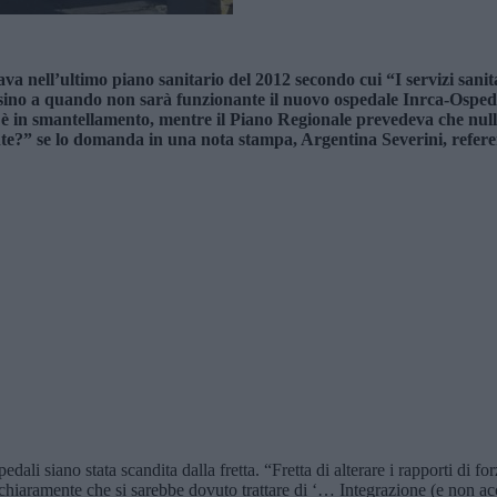
va nell’ultimo piano sanitario del 2012 secondo cui “I servizi sanit
 sino a quando non sarà funzionante il nuovo ospedale Inrca-Osped
è in smantellamento, mentre il Piano Regionale prevedeva che nulla
ante?” se lo domanda in una nota stampa, Argentina Severini, refer
li siano stata scandita dalla fretta. “Fretta di alterare i rapporti di for
iaramente che si sarebbe dovuto trattare di ‘… Integrazione (e non accorp