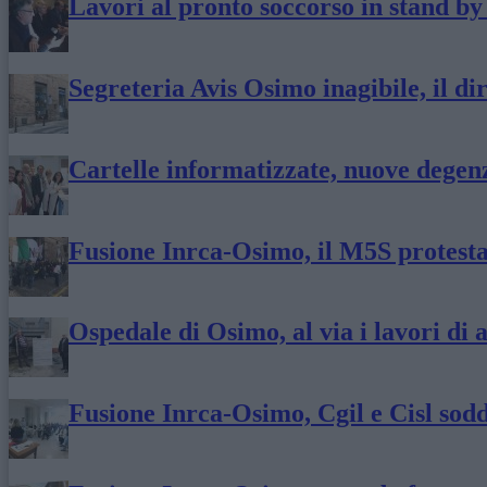
Lavori al pronto soccorso in stand by
Segreteria Avis Osimo inagibile, il di
Cartelle informatizzate, nuove degenz
Fusione Inrca-Osimo, il M5S protesta,
Ospedale di Osimo, al via i lavori di
Fusione Inrca-Osimo, Cgil e Cisl sodd