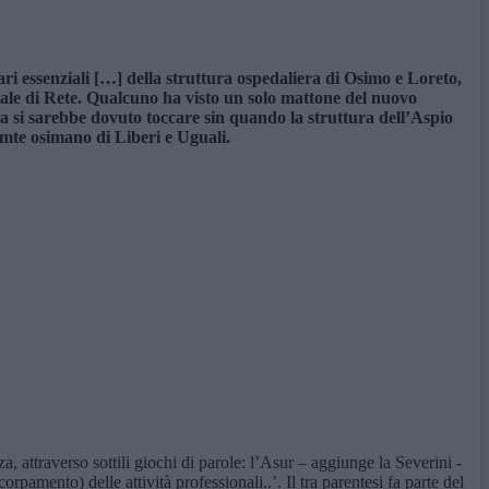
ari essenziali […] della struttura ospedaliera di Osimo e Loreto,
ale di Rete. Qualcuno ha visto un solo mattone del nuovo
 si sarebbe dovuto toccare sin quando la struttura dell’Aspio
emte osimano di Liberi e Uguali.
za, attraverso sottili giochi di parole: l’Asur – aggiunge la Severini -
amento) delle attività professionali..’. Il tra parentesi fa parte del