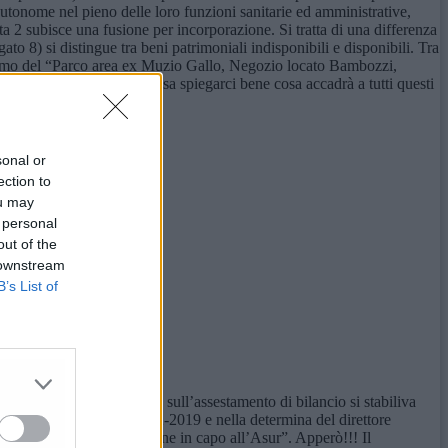
autonome nel pieno delle loro funzioni sanitarie ed amministrative,
a 2 subisce una fusione per incorporazione. Si tratta di una differenza
ato 8) si distingue tra beni patrimoniali indisponibili e disponibili. Tra
giamo del “Parco area ex Muzio Gallo, Negozio locato Bambozzi,
ia Vescovara”. Qualcuno sa spiegarci bene cosa accadrà a tutti questi
sonal or
ection to
ou may
 personal
out of the
 downstream
B’s List of
elibera di giunta regionale sull’assestamento di bilancio si stabiliva
la giunta regionale del 28-12-2019 e nella determina del direttore
orto successivamente, rimane in capo all’Asur”. Apperò!!! Il