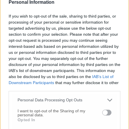
Personal Information
dell’insediamento del deputato sostituto di
Cecconi.
If you wish to opt-out of the sale, sharing to third parties, or
processing of your personal or sensitive information for
Caso rimborsi nel M5S, Andrea Cecconi si ritira:
targeted advertising by us, please use the below opt-out
section to confirm your selection. Please note that after your
«Se eletto rinuncerò»
opt-out request is processed you may continue seeing
interest-based ads based on personal information utilized by
us or personal information disclosed to third parties prior to
your opt-out. You may separately opt-out of the further
© RIPRODUZIONE RISERVATA
disclosure of your personal information by third parties on the
IAB’s list of downstream participants. This information may
Vai alla home
also be disclosed by us to third parties on the
IAB’s List of
Downstream Participants
that may further disclose it to other
third parties.
Personal Data Processing Opt Outs
I want to opt-out of the Sharing of my
personal data.
Opted In
Commenti