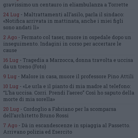
gravissimo un centauro
in eliambulanza a Torrette
24 Lug
-
Maltrattamenti all’asilo, parla il sindaco:
«Notifica arrivata in mattinata,
anche i miei figli
sono andati lì»
2 Ago
-
Fermato col taser,
muore in ospedale dopo un
inseguimento.
Indagini in corso per accertare le
cause
16 Lug
-
Tragedia a Marzocca,
donna travolta e uccisa
da un treno
(Foto)
9 Lug
-
Malore in casa, muore
il professore Pino Attili
10 Lug
-
«Le urla e il pianto di mia madre al telefono:
“L’ha uccisa. Corri. Prendi l’aereo”
Così ho saputo della
morte di mia sorella»
20 Lug
-
Cordoglio a Fabriano per la scomparsa
dell’architetto Bruno Rossi
7 Ago
-
Dà in escandescenze in spiaggia al Passetto.
Arrivano polizia ed Esercito