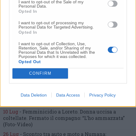
I want to opt-out of the Sale of my
Personal Data.
Opted In
Nessun commento presente
I want to opt-out of processing my
Personal Data for Targeted Advertising.
Commenta
Opted In
I want to opt-out of Collection, Use,
Retention, Sale, and/or Sharing of my
Personal Data that Is Unrelated with the
Commenta l'articolo
Purposes for which it was collected.
Opted Out
Gli articoli più letti
CONFIRM
24 Lug
-
Bimbi costretti a colpirsi da soli
e lasciati al
buio:
orrore all’asilo, arrestate due educatrici
10 Lug
-
Luigia Fortunato,
l’ennesimo femminicidio:
Data Deletion
Data Access
Privacy Policy
prima la lite, poi la furia col coltello
10 Lug
-
Femminicidio a Loreto.
Donna uccisa a
coltellate.
Fermato il compagno: “L’ho ammazzata”
(Foto-Video)
26 Lug
-
Scontro tra auto e moto a Numana: