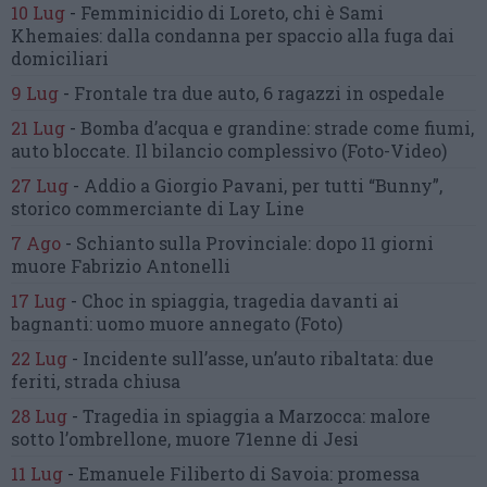
10 Lug
-
Femminicidio di Loreto, chi è Sami
Khemaies:
dalla condanna per spaccio
alla fuga dai
domiciliari
9 Lug
-
Frontale tra due auto,
6 ragazzi in ospedale
21 Lug
-
Bomba d’acqua e grandine:
strade come fiumi,
auto bloccate.
Il bilancio complessivo
(Foto-Video)
27 Lug
-
Addio a Giorgio Pavani,
per tutti “Bunny”,
storico commerciante di Lay Line
7 Ago
-
Schianto sulla Provinciale:
dopo 11 giorni
muore Fabrizio Antonelli
17 Lug
-
Choc in spiaggia,
tragedia davanti ai
bagnanti:
uomo muore annegato
(Foto)
22 Lug
-
Incidente sull’asse, un’auto ribaltata:
due
feriti, strada chiusa
28 Lug
-
Tragedia in spiaggia a Marzocca:
malore
sotto l’ombrellone,
muore 71enne di Jesi
11 Lug
-
Emanuele Filiberto di Savoia:
promessa