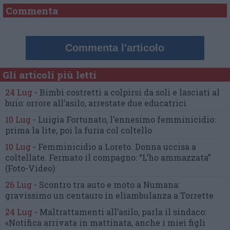
Commenta
Commenta l'articolo
Gli articoli più letti
24 Lug
-
Bimbi costretti a colpirsi da soli
e lasciati al
buio:
orrore all’asilo, arrestate due educatrici
10 Lug
-
Luigia Fortunato,
l’ennesimo femminicidio:
prima la lite, poi la furia col coltello
10 Lug
-
Femminicidio a Loreto.
Donna uccisa a
coltellate.
Fermato il compagno: “L’ho ammazzata”
(Foto-Video)
26 Lug
-
Scontro tra auto e moto a Numana:
gravissimo un centauro
in eliambulanza a Torrette
24 Lug
-
Maltrattamenti all’asilo, parla il sindaco:
«Notifica arrivata in mattinata,
anche i miei figli