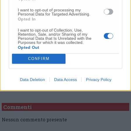
Ricorsi e cause contro il Comune: un salasso di
I want to opt-out of processing my
denaro e manca l’appello del caso autovelox
Personal Data for Targeted Advertising.
Opted In
I want to opt-out of Collection, Use,
Retention, Sale, and/or Sharing of my
© RIPRODUZIONE RISERVATA
Personal Data that Is Unrelated with the
Purposes for which it was collected.
Opted Out
Vai alla home
CONFIRM
Data Deletion
Data Access
Privacy Policy
Commenti
Nessun commento presente