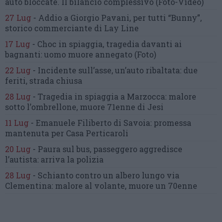
auto bloccate.
Il bilancio complessivo
(Foto-Video)
27 Lug
-
Addio a Giorgio Pavani,
per tutti “Bunny”,
storico commerciante di Lay Line
17 Lug
-
Choc in spiaggia,
tragedia davanti ai
bagnanti:
uomo muore annegato
(Foto)
22 Lug
-
Incidente sull’asse, un’auto ribaltata:
due
feriti, strada chiusa
28 Lug
-
Tragedia in spiaggia a Marzocca:
malore
sotto l’ombrellone,
muore 71enne di Jesi
11 Lug
-
Emanuele Filiberto di Savoia:
promessa
mantenuta
per Casa Perticaroli
20 Lug
-
Paura sul bus, passeggero
aggredisce
l’autista: arriva la polizia
28 Lug
-
Schianto contro un albero
lungo via
Clementina:
malore al volante, muore un 70enne