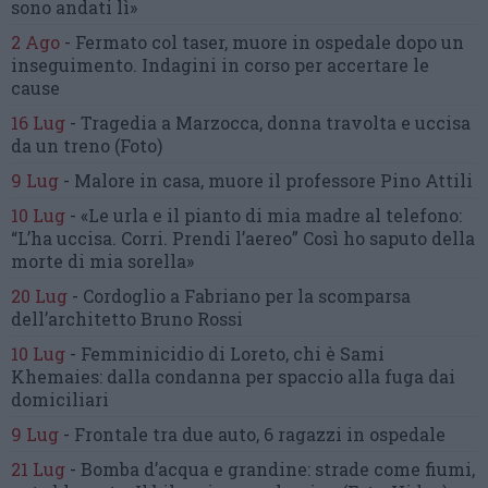
sono andati lì»
2 Ago
-
Fermato col taser,
muore in ospedale dopo un
inseguimento.
Indagini in corso per accertare le
cause
16 Lug
-
Tragedia a Marzocca,
donna travolta e uccisa
da un treno
(Foto)
9 Lug
-
Malore in casa, muore
il professore Pino Attili
10 Lug
-
«Le urla e il pianto di mia madre al telefono:
“L’ha uccisa. Corri. Prendi l’aereo”
Così ho saputo della
morte di mia sorella»
20 Lug
-
Cordoglio a Fabriano per la scomparsa
dell’architetto Bruno Rossi
10 Lug
-
Femminicidio di Loreto, chi è Sami
Khemaies:
dalla condanna per spaccio
alla fuga dai
domiciliari
9 Lug
-
Frontale tra due auto,
6 ragazzi in ospedale
21 Lug
-
Bomba d’acqua e grandine:
strade come fiumi,