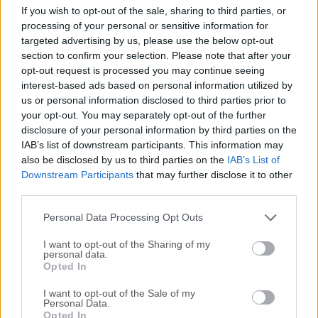
If you wish to opt-out of the sale, sharing to third parties, or
Licenziamento dell’ex capo Ufficio tecnico: si
processing of your personal or sensitive information for
torna in aula a Perugia
targeted advertising by us, please use the below opt-out
section to confirm your selection. Please note that after your
opt-out request is processed you may continue seeing
Maxi risarcimento Cosmo, Pugnaloni: “Aperta
interest-based ads based on personal information utilized by
istruttoria per gli ex amministratori”
us or personal information disclosed to third parties prior to
your opt-out. You may separately opt-out of the further
disclosure of your personal information by third parties on the
Contenzioso legale, Mariani: “Non è affatto
IAB’s list of downstream participants. This information may
diminuito”
also be disclosed by us to third parties on the
IAB’s List of
Downstream Participants
that may further disclose it to other
third parties.
Osimani meno litigiosi, cala il contenzioso del
Personal Data Processing Opt Outs
Comune
I want to opt-out of the Sharing of my
personal data.
La Mariani punta l’indice: “Troppe spese legali” e
Opted In
conta 600mila euro in 3 anni
I want to opt-out of the Sale of my
Personal Data.
Opted In