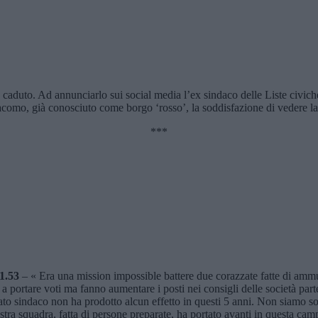
 caduto. Ad annunciarlo sui social media l’ex sindaco delle Liste civi
acomo, già conosciuto come borgo ‘rosso’, la soddisfazione di vedere la m
***
21.53
– « Era una mission impossible battere due corazzate fatte di am
a portare voti ma fanno aumentare i posti nei consigli delle società part
 sindaco non ha prodotto alcun effetto in questi 5 anni. Non siamo sodd
ostra squadra, fatta di persone preparate, ha portato avanti in questa c