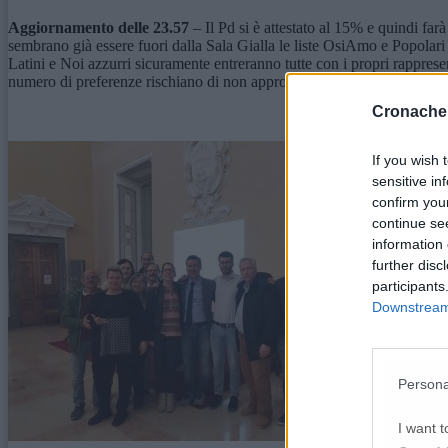
Aggiornamento delle 23.57
– Il Pd si è attestato al 15% e quindi f
sembrano già essere fuori dalla Sala Gialla le liste OsiAmo e Popolari 
Latini e Noi azzurri sicuramente entreranno tutte con i propri rappre
numero di preferenze rischiano di non approdare nel parlamentino citt
Cronache
If you wish 
sensitive in
confirm you
continue se
information 
further disc
participants
Downstream 
Persona
I want t