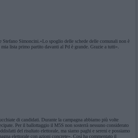
che Stefano Simoncini.«Lo spoglio delle schede delle comunali non è
ia lista primo partito davanti al Pd è grande. Grazie a tutti».
mucchiate di candidati. Durante la campagna abbiamo più volte
ecipate. Per il ballottaggio il M5S non sosterrà nessuno considerato
isfatti del risultato elettorale, ma siamo paghi e sereni e possiamo
ampagna elettorale con azioni concrete». Così ha commentato il