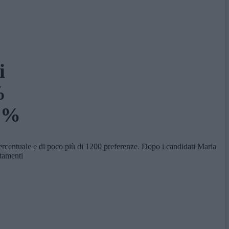
i
%
74%
percentuale e di poco più di 1200 preferenze. Dopo i candidati Maria
ntamenti