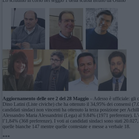
Lo scrutinio in corso nel seggio 1 della scuola Bruno da Osimo
Aggiornamento delle ore 2 del 28 Maggio
– Adesso è ufficiale: gli 
Dino Latini (Liste civiche) che ha ottenuto il 34,95% dei consensi (7.0
candidati sindaci non vincenti ha ottenuto la terza posizione per Ach
Alessandro Maria Alessandrini (Lega) al 9.84% (1971 preferenze). L’
l’1,84% (368 preferenze). I voti ai candidati sindaci sono stati 20.027, 
quelle bianche 147 mentre quelle contestate e messe a verbale 18.
***