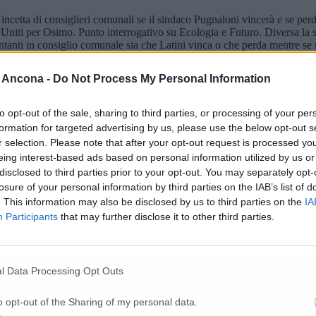
arà incetta di consiglieri comunali se il sindaco Pugnaloni vincerà e se
Uniti per Osimo. Punto interrogativo su Ecologia e Futuro. Diversa la si
sentanti in consiglio comunale sia che Latini vinca o che perda mentre 
adino la lista Green e Osimo Civica
 Ancona -
Do Not Process My Personal Information
***
to opt-out of the sale, sharing to third parties, or processing of your per
formation for targeted advertising by us, please use the below opt-out s
r selection. Please note that after your opt-out request is processed y
eing interest-based ads based on personal information utilized by us or
disclosed to third parties prior to your opt-out. You may separately opt-
losure of your personal information by third parties on the IAB’s list of
. This information may also be disclosed by us to third parties on the
IA
Participants
that may further disclose it to other third parties.
l Data Processing Opt Outs
o opt-out of the Sharing of my personal data.