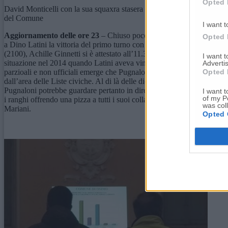
Opted 
David Monticelli con la sua squaxra stasera nella Sala Maggiore
del Comune
I want t
Aggiornamento delle ore 23
– Chiuso poco fa lo spoglio al Borgo-San
Opted 
a Dino Latini la vittoria del primo turno con 6657 voti (pari al 35.1
(2100), Achille Ginnetti si è attestato all’11.38% , Alessandrini al 9,
I want 
situazione nel 2014 quando Latini aveva vinto il primo turno con 8.79
Advertis
Opted 
parzioali e non ufficiali emerge che Pugnaloni ha mantenuto intatto il 
dall’area delle Liste civiche. Al di là delle dichiarazioni che tutti i c
Pugnaloni potrebbe guardare pertanto in direzione di Achille Ginetti e
I want t
of my P
i ranghi offrendo una pizza a tutti i suoi collaboratori e alla sua squa
was col
Mariani.
Opted 