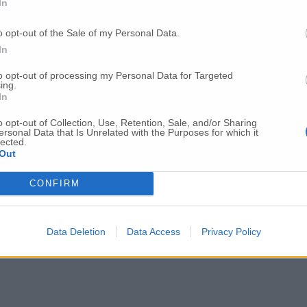
In
o opt-out of the Sale of my Personal Data.
to Stefano, l’ultimo seggio elettorale dei 33 osimani. Il dato finale, an
In
1% ) e il secondo gradino del podio a Simone Pugnaloni con 5.580 voti 
16%, la Mariani al 2.46% e Pasquinelli all’1.79%. Ci sarebbe insomma uno 
to opt-out of processing my Personal Data for Targeted
8 voti (44,96%) e Pugnaloni lo rincorreva con 5.748 voti (29%). Allora 
ing.
In
consenso del suo elettorato mentre i 2000 voti che ha perso Latini gli pot
andidati sindaci esclusi dal secondo turno hanno già reso, per rastrellare 
 dei suoi 2100 voti o ai 2000 voti di Monticelli e, perché no, anche ai 1
o opt-out of Collection, Use, Retention, Sale, and/or Sharing
ersonal Data that Is Unrelated with the Purposes for which it
dra per fare, tra una chiacchiera e l’altra, una analisi del voto. Ha orga
lected.
Out
***
CONFIRM
Data Deletion
Data Access
Privacy Policy