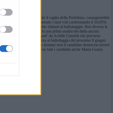
cora ufficioso perchè attende il vaglio della Prefettura, consegnerebbe
(29,15%). Monticelli ha mantenuto i suoi voti confermando il 10,95%
scarto di 1000 voti tra i due sfidanti al ballottaggio. Ben diversa la
3000 voti li separavano. Da una prima analisi dei datiu ancora
rebbero essere stati ‘strappati’ da Achille Ginnetti che proviene
consenso e mettersi in sicurezza al ballottaggio del prossimo 9 giugno
800 di Alessandrini. Intanto domani sera il candidato democrat serrerà
nizzato una cena per domani con tutti i candidati anche Maria Grazia