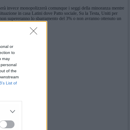
 perderà invece monopolizzerà comunque i seggi della minoranza mentre
tuazione in casa Latini dove Patto sociale, Su la Testa, Uniti per
se non supereranno lo sbarramento del 3% o non avranno ottenuto un
sonal or
ection to
ou may
 personal
out of the
 downstream
B’s List of