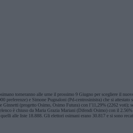
osimano torneranno alle urne il prossimo 9 Giugno per scegliere il nuovo 
00 preferenze) e Simone Pugnaloni (Pd-centrosinistra) che si attestato s
ille Ginnetti (progetto Osimo, Osimo Futura) con l’11,29% (2262 voti);
elenco è chiuso da Maria Grazia Mariani (Difendi Osimo) con il 2.56% 
quelli alle liste 18.888. Gli elettori osimani erano 30.817 e si sono reca