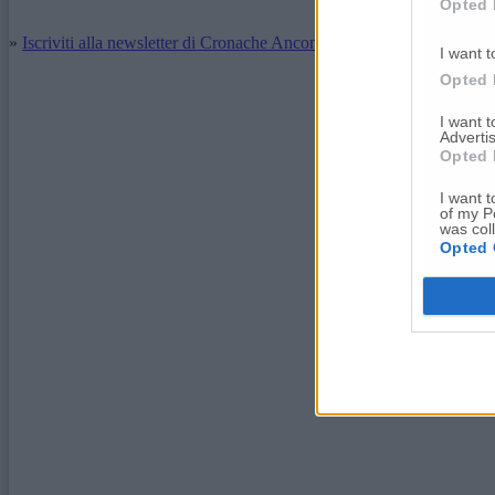
Opted 
»
Iscriviti alla newsletter di Cronache Ancona
I want t
Opted 
I want 
Advertis
Opted 
I want t
of my P
was col
Opted 