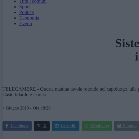
Tutti i comuni
Sport
Politica
Economia
Eventi
Sist
TELECAMERE - Questa mattina tavola rotonda nel capoluogo, alla prese
Castelfidardo e Loreto
4 Giugno 2019 - Ore 18:20
Facebook
X
LinkedIn
Whatsapp
Stampa