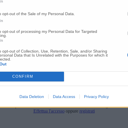
In
o opt-out of the Sale of my Personal Data.
In
to opt-out of processing my Personal Data for Targeted
ing.
In
o opt-out of Collection, Use, Retention, Sale, and/or Sharing
ersonal Data that Is Unrelated with the Purposes for which it
lected.
Out
CONFIRM
Data Deletion
Data Access
Privacy Policy
Per poter lasciare o votare un commento devi essere registrato.
Effettua l'accesso
oppure
registrati