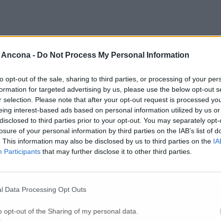
 Ancona -
Do Not Process My Personal Information
 che condivido e sostengo con forza assicurandovi tutto il mio impeg
to opt-out of the sale, sharing to third parties, or processing of your per
stellucci commissario della Polizia Locale di Macerata e Massimo Trozzo
formation for targeted advertising by us, please use the below opt-out s
e di Macerata che si caratterizza per l’approccio innovativo. E’ stato p
r selection. Please note that after your opt-out request is processed y
rze dell’ordine e le diverse opzioni tecnologiche. Infine, particolarment
eing interest-based ads based on personal information utilized by us or
l tema del rispetto della complessa normativa sulla Privacy. Soddisfazi
disclosed to third parties prior to your opt-out. You may separately opt-
l’importanza di mettersi insieme per accrescere la sicurezza su un territ
 comuni condivisi da tutti. Più volte è stato richiamato il ruolo della R
losure of your personal information by third parties on the IAB’s list of
è aperta a tutti i Comuni del territorio. In conclusione, l’assessore Mario
. This information may also be disclosed by us to third parties on the
IA
attibilità tecnica e normativa. L’obiettivo è di proporre entro il 15 lugli
Participants
that may further disclose it to other third parties.
lle caratteristiche dei vari sistemi di sorveglianza presenti nelle tre pr
l Data Processing Opt Outs
o opt-out of the Sharing of my personal data.