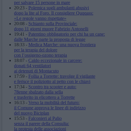
per salvare 15 persone in mare
20:23
-
Polemica sugli ambulanti abusivi
dopo la lite al Foro. Il consigliere Quqqass:
«Le regole vanno rispettate»
20:08
-
Schianto sulla Provinciale:
dopo 11 giorni muore Fabrizio Antonelli
19:41
-
Patentino obbligatorio per chi ha un cane:
dalle Marche parte la proposta di legge
18:33
-
Medica Marche: una nuova frontiera
per la terapia del dolore
con l’ossigeno-ozono terapia
18:07
-
Caldo eccezionale in carcere:
donati 64 ventilatori
ai detenuti di Montacuto
17:59
-
Follia a Torrette: travolge il vigilante
e ferisce il poliziotto al petto con le chiavi
17:34
-
Scontro tra scooter e auto:
78enne sbalzato dalla sella
e trasferito in elicottero a Torrette
16:13
-
Verso la mobilità del futuro:
il Comune approva le linee di indirizzo
del nuovo Biciplan
15:53
-
Falconieri al Palio
senza il parere della Consulta:
la protesta delle associazioni