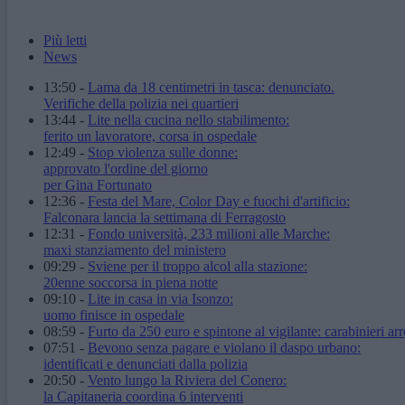
Più letti
News
13:50
-
Lama da 18 centimetri in tasca: denunciato.
Verifiche della polizia nei quartieri
13:44
-
Lite nella cucina nello stabilimento:
ferito un lavoratore, corsa in ospedale
12:49
-
Stop violenza sulle donne:
approvato l'ordine del giorno
per Gina Fortunato
12:36
-
Festa del Mare, Color Day e fuochi d'artificio:
Falconara lancia la settimana di Ferragosto
12:31
-
Fondo università, 233 milioni alle Marche:
maxi stanziamento del ministero
09:29
-
Sviene per il troppo alcol alla stazione:
20enne soccorsa in piena notte
09:10
-
Lite in casa in via Isonzo:
uomo finisce in ospedale
08:59
-
Furto da 250 euro e spintone al vigilante: carabinieri arr
07:51
-
Bevono senza pagare e violano il daspo urbano:
identificati e denunciati dalla polizia
20:50
-
Vento lungo la Riviera del Conero:
la Capitaneria coordina 6 interventi