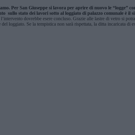
siamo. Per San Giuseppe si lavora per aprire di nuovo le “logge” c
to sullo stato dei lavori sotto al loggiato di palazzo comunale è i
, l’intervento dovrebbe esere concluso. Grazie alle lastre di vetro si pot
del loggiato. Se la tempistica non sarà rispettata, la ditta incaricata di