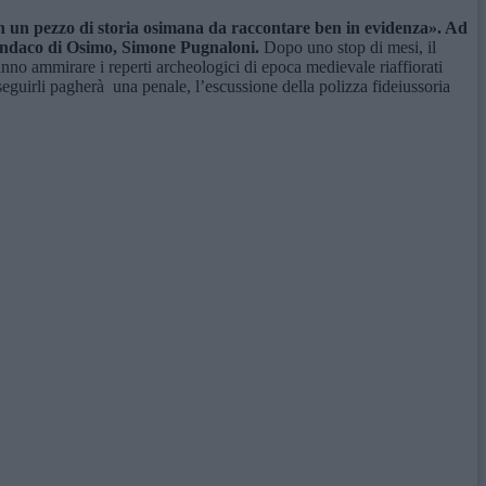
on un pezzo di storia osimana da raccontare ben in evidenza». Ad
l sindaco di Osimo, Simone Pugnaloni.
Dopo uno stop di mesi, il
ranno ammirare i reperti archeologici di epoca medievale riaffiorati
 eseguirli pagherà una penale, l’escussione della polizza fideiussoria