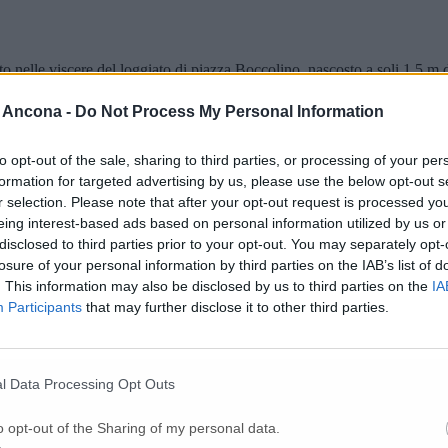
to nelle viscere del loggiato di piazza Boccolino, nascosto a soli 1,5 m d
una acquasantiera nella chiesa romanica del VI-VII secolo d.C,. Poi son
 del porticato più antico di palazzo comunale, alle grandi arcate sotto la 
 Ancona -
Do Not Process My Personal Information
le e forniscono anche indicazioni sulla città romana. La statua di Plotin
to opt-out of the sale, sharing to third parties, or processing of your per
rtiti i lavori
formation for targeted advertising by us, please use the below opt-out s
r selection. Please note that after your opt-out request is processed y
o
eing interest-based ads based on personal information utilized by us or
disclosed to third parties prior to your opt-out. You may separately opt-
losure of your personal information by third parties on the IAB’s list of
. This information may also be disclosed by us to third parties on the
IA
Participants
that may further disclose it to other third parties.
l Data Processing Opt Outs
o opt-out of the Sharing of my personal data.