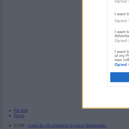
Opted 
I want t
Opted 
I want 
Advertis
Opted 
I want t
of my P
was col
Opted 
Più letti
News
13:50
-
Lama da 18 centimetri in tasca: denunciato.