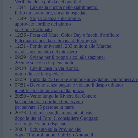
Verifiche della polizia nei quartieri
13:44
-
Lite nella cucina nello stabilimento:
ferito un lavoratore, corsa in ospedale
12:49
-
Stop violenza sulle donne:
approvato l'ordine del giorno
per Gina Fortunato
12:36
-
Festa del Mare, Color Day e fuochi d'artificio:
Falconara lancia la settimana di Ferragosto
12:31
-
Fondo università, 233 milioni alle Marche:
maxi stanziamento del ministero
09:29
-
Sviene per il troppo alcol alla stazione:
20enne soccorsa in piena notte
09:10
-
Lite in casa in via Isonzo:
uomo finisce in ospedale
08:59
-
Furto da 250 euro e spintone al vigilante: carabinieri arr
07:51
-
Bevono senza pagare e violano il daspo urbano:
identificati e denunciati dalla polizia
20:50
-
Vento lungo la Riviera del Conero:
la Capitaneria coordina 6 interventi
per salvare 15 persone in mare
20:23
-
Polemica sugli ambulanti abusivi
dopo la lite al Foro. Il consigliere Quqqass:
«Le regole vanno rispettate»
20:08
-
Schianto sulla Provinciale:
dopo 11 giorni muore Fabrizio Antonelli