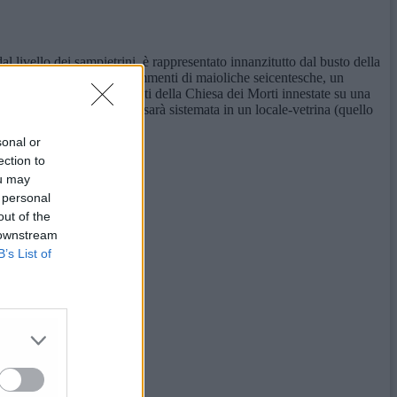
al livello dei sampietrini, è rappresentato innanzitutto dal busto della
o riemersi dagli scavi frammenti di maioliche seicentesche, un
torre civica, e poi alle pareti della Chiesa dei Morti innestate su una
a, al termine dei lavori, sarà sistemata in un locale-vetrina (quello
sonal or
ection to
ou may
 personal
out of the
 downstream
B’s List of