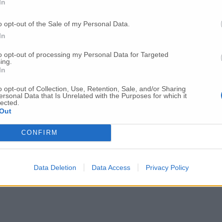
In
o opt-out of the Sale of my Personal Data.
In
to opt-out of processing my Personal Data for Targeted
ing.
In
o opt-out of Collection, Use, Retention, Sale, and/or Sharing
ersonal Data that Is Unrelated with the Purposes for which it
lected.
Out
Per poter lasciare o votare un commento devi essere registrato.
CONFIRM
Effettua l'accesso
oppure
registrati
Data Deletion
Data Access
Privacy Policy