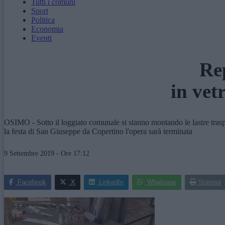
Tutti i comuni
Sport
Politica
Economia
Eventi
Re
in vet
OSIMO - Sotto il loggiato comunale si stanno montando le lastre traspar
la festa di San Giuseppe da Copertino l'opera sarà terminata
9 Settembre 2019 - Ore 17:12
Facebook
X
LinkedIn
Whatsapp
Stampa