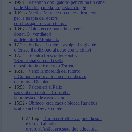
19:41
-
Patentino obbligatorio per chi ha un cane:
dalle Marche parte la proposta di legge
18:33
-
Medica Marche: una nuova frontiera
per la terapia del dolore
con l’ossigeno-ozono terapia
18:07
-
Caldo eccezionale in carcere:
donati 64 ventilatori
ai detenuti di Montacuto
17:59
-
Follia a Torrette: travolge il vigilante
e ferisce il poliziotto al petto con le chiavi
17:34
-
Scontro tra scooter e auto:
78enne sbalzato dalla sella
e trasferito in elicottero a Torrette
16:13
-
Verso la mobilità del futuro:
il Comune approva le linee di indirizzo
del nuovo Biciplan
15:53
-
Falconieri al Palio
senza il parere della Consulta:
la protesta delle associazioni
15:32
-
Ubriaco, crea caos e blocca l'autobus:
scatta anche l'avviso orale
24 Lug
-
Bimbi costretti a colpirsi da soli
e lasciati al buio:
orrore all’asilo, arrestate due educatrici