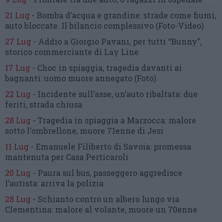
21 Lug
-
Bomba d’acqua e grandine:
strade come fiumi,
auto bloccate.
Il bilancio complessivo
(Foto-Video)
27 Lug
-
Addio a Giorgio Pavani,
per tutti “Bunny”,
storico commerciante di Lay Line
17 Lug
-
Choc in spiaggia,
tragedia davanti ai
bagnanti:
uomo muore annegato
(Foto)
22 Lug
-
Incidente sull’asse, un’auto ribaltata:
due
feriti, strada chiusa
28 Lug
-
Tragedia in spiaggia a Marzocca:
malore
sotto l’ombrellone,
muore 71enne di Jesi
11 Lug
-
Emanuele Filiberto di Savoia:
promessa
mantenuta
per Casa Perticaroli
20 Lug
-
Paura sul bus, passeggero
aggredisce
l’autista: arriva la polizia
28 Lug
-
Schianto contro un albero
lungo via
Clementina:
malore al volante, muore un 70enne