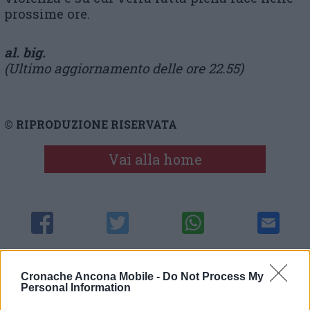
prossime ore.
al. big.
(Ultimo aggiornamento delle ore 22.55)
© RIPRODUZIONE RISERVATA
Vai alla home
Cronache Ancona Mobile -
Do Not Process My
Commenti
Personal Information