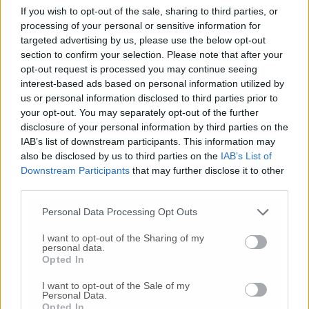
Nessun commento presente
If you wish to opt-out of the sale, sharing to third parties, or
processing of your personal or sensitive information for
targeted advertising by us, please use the below opt-out
Commenta
section to confirm your selection. Please note that after your
opt-out request is processed you may continue seeing
interest-based ads based on personal information utilized by
Commenta l'articolo
us or personal information disclosed to third parties prior to
your opt-out. You may separately opt-out of the further
disclosure of your personal information by third parties on the
Gli articoli più letti
IAB’s list of downstream participants. This information may
24 Lug
-
Bimbi costretti a colpirsi da soli
e lasciati al
also be disclosed by us to third parties on the
IAB’s List of
buio:
orrore all’asilo, arrestate due educatrici
Downstream Participants
that may further disclose it to other
third parties.
10 Lug
-
Luigia Fortunato,
l’ennesimo femminicidio:
prima la lite, poi la furia col coltello
Personal Data Processing Opt Outs
10 Lug
-
Femminicidio a Loreto.
Donna uccisa a
I want to opt-out of the Sharing of my
coltellate.
Fermato il compagno: “L’ho ammazzata”
personal data.
(Foto-Video)
Opted In
26 Lug
-
Scontro tra auto e moto a Numana:
I want to opt-out of the Sale of my
gravissimo un centauro
in eliambulanza a Torrette
Personal Data.
Opted In