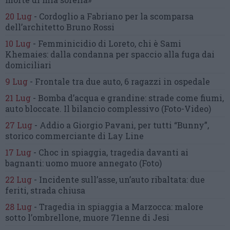
20 Lug
-
Cordoglio a Fabriano per la scomparsa
dell’architetto Bruno Rossi
10 Lug
-
Femminicidio di Loreto, chi è Sami
Khemaies:
dalla condanna per spaccio
alla fuga dai
domiciliari
9 Lug
-
Frontale tra due auto,
6 ragazzi in ospedale
21 Lug
-
Bomba d’acqua e grandine:
strade come fiumi,
auto bloccate.
Il bilancio complessivo
(Foto-Video)
27 Lug
-
Addio a Giorgio Pavani,
per tutti “Bunny”,
storico commerciante di Lay Line
17 Lug
-
Choc in spiaggia,
tragedia davanti ai
bagnanti:
uomo muore annegato
(Foto)
22 Lug
-
Incidente sull’asse, un’auto ribaltata:
due
feriti, strada chiusa
28 Lug
-
Tragedia in spiaggia a Marzocca:
malore
sotto l’ombrellone,
muore 71enne di Jesi