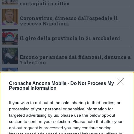
contagiati in città»
Coronavirus, dimesso dall’ospedale il
vescovo Napolioni
Il giro della provincia in 21 arcobaleni
Escono per andare dai fidanzati, denunce a
Tolentino
Covid-19, altri 12 morti nelle Marche: due
erano ricoverati a Camerino
Cronache Ancona Mobile -
Do Not Process My
Personal Information
Covid Hospital, Micucci a Ciarapica:
«Procura allarmi infondati» Ma la
If you wish to opt-out of the sale, sharing to third parties, or
maggioranza fa quadrato
processing of your personal or sensitive information for
targeted advertising by us, please use the below opt-out
section to confirm your selection. Please note that after your
Camerino, servizi sanitari riorganizzati
Pronto soccorso resta operativo
opt-out request is processed you may continue seeing
interest-based ads based on personal information utilized by