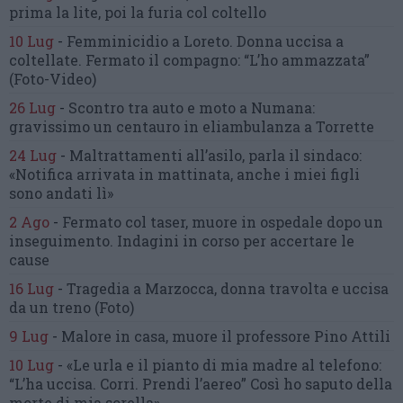
prima la lite, poi la furia col coltello
10 Lug
-
Femminicidio a Loreto.
Donna uccisa a
coltellate.
Fermato il compagno: “L’ho ammazzata”
(Foto-Video)
26 Lug
-
Scontro tra auto e moto a Numana:
gravissimo un centauro
in eliambulanza a Torrette
24 Lug
-
Maltrattamenti all’asilo, parla il sindaco:
«Notifica arrivata in mattinata,
anche i miei figli
sono andati lì»
2 Ago
-
Fermato col taser,
muore in ospedale dopo un
inseguimento.
Indagini in corso per accertare le
cause
16 Lug
-
Tragedia a Marzocca,
donna travolta e uccisa
da un treno
(Foto)
9 Lug
-
Malore in casa, muore
il professore Pino Attili
10 Lug
-
«Le urla e il pianto di mia madre al telefono:
“L’ha uccisa. Corri. Prendi l’aereo”
Così ho saputo della
morte di mia sorella»