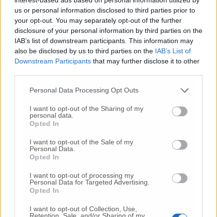
us or personal information disclosed to third parties prior to
«Controllo di quarantene e casi positivi»,
your opt-out. You may separately opt-out of the further
Tartabini chiede chiarezza
disclosure of your personal information by third parties on the
IAB’s list of downstream participants. This information may
Al bar per una birra, a lavare l’auto o a
also be disclosed by us to third parties on the
IAB’s List of
comprare un francobollo da collezione
Downstream Participants
that may further disclose it to other
Decreto Resto a casa: raffica di violazioni
third parties.
“Macerata vicina”, due numeri attivi per
Personal Data Processing Opt Outs
anziani e persone sole
I want to opt-out of the Sharing of my
personal data.
Partita a tennis da una finestra all’altra
Opted In
(Video)
I want to opt-out of the Sale of my
Personal Data.
«Bar della Rotonda, prorogare la scadenza»
Opted In
I want to opt-out of processing my
Confartigianato illustra il decreto «Ecco il
Personal Data for Targeted Advertising.
calendario dei versamenti»
Opted In
I want to opt-out of Collection, Use,
Positivo al coronavirus, Don Peppe
Retention, Sale, and/or Sharing of my