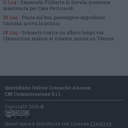
11 Lug
-
Emanuele Filiberto di Savoia:
promessa
mantenuta
per Casa Perticaroli
20 Lug
-
Paura sul bus, passeggero
aggredisce
l’autista: arriva la polizia
28 Lug
-
Schianto contro un albero
lungo via
Clementina:
malore al volante, muore un 70enne
Quotidiano Online Cronache Ancona
CM Comunicazione S.r.l.
Copyright 2026 ©
Creative
Quest'opera è distribuita con Licenza