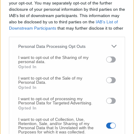
your opt-out. You may separately opt-out of the further
disclosure of your personal information by third parties on the
IAB’s list of downstream participants. This information may
Commenti
also be disclosed by us to third parties on the
IAB’s List of
Downstream Participants
that may further disclose it to other
Nessun commento presente
third parties.
Personal Data Processing Opt Outs
Commenta
I want to opt-out of the Sharing of my
personal data.
Opted In
Commenta l'articolo
I want to opt-out of the Sale of my
Personal Data.
Gli articoli più letti
Opted In
24 Lug
-
Bimbi costretti a colpirsi da soli
e lasciati al
I want to opt-out of processing my
buio:
orrore all’asilo, arrestate due educatrici
Personal Data for Targeted Advertising.
Opted In
10 Lug
-
Luigia Fortunato,
l’ennesimo femminicidio:
prima la lite, poi la furia col coltello
I want to opt-out of Collection, Use,
Retention, Sale, and/or Sharing of my
Personal Data that Is Unrelated with the
10 Lug
-
Femminicidio a Loreto.
Donna uccisa a
Purposes for which it was collected.