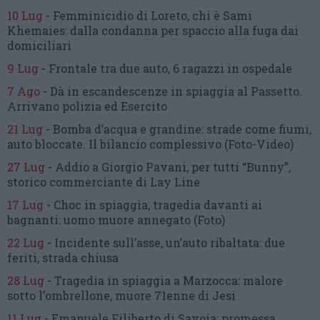
10 Lug
-
Femminicidio di Loreto, chi è Sami
Khemaies:
dalla condanna per spaccio
alla fuga dai
domiciliari
9 Lug
-
Frontale tra due auto,
6 ragazzi in ospedale
7 Ago
-
Dà in escandescenze in spiaggia al Passetto.
Arrivano polizia ed Esercito
21 Lug
-
Bomba d’acqua e grandine:
strade come fiumi,
auto bloccate.
Il bilancio complessivo
(Foto-Video)
27 Lug
-
Addio a Giorgio Pavani,
per tutti “Bunny”,
storico commerciante di Lay Line
17 Lug
-
Choc in spiaggia,
tragedia davanti ai
bagnanti:
uomo muore annegato
(Foto)
22 Lug
-
Incidente sull’asse, un’auto ribaltata:
due
feriti, strada chiusa
28 Lug
-
Tragedia in spiaggia a Marzocca:
malore
sotto l’ombrellone,
muore 71enne di Jesi
11 Lug
-
Emanuele Filiberto di Savoia:
promessa