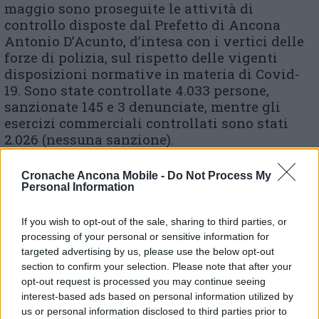
maggio sono proseguite le attività di
controllo disposte dal Prefetto di Ancona
Antonio D’Acunto, d’intesa con i vertici delle
forze di polizia, sul rispetto delle vigenti
disposizioni normative in materia di Covid-
19. Sono state controllate 4.033 persone,
sanzionate 145 e 3 denunciate, mentre gli
esercizi commerciali controllati sono stati
2.026 (nessuna sanzione).
Cronache Ancona Mobile -
Do Not Process My
Personal Information
© RIPRODUZIONE RISERVATA
If you wish to opt-out of the sale, sharing to third parties, or
Vai alla home
processing of your personal or sensitive information for
targeted advertising by us, please use the below opt-out
section to confirm your selection. Please note that after your
opt-out request is processed you may continue seeing
interest-based ads based on personal information utilized by
us or personal information disclosed to third parties prior to