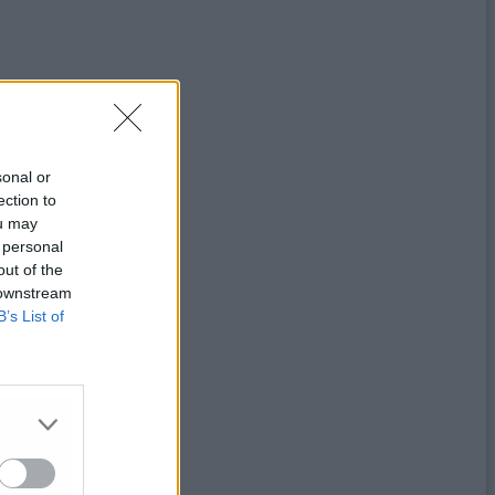
sonal or
ection to
ou may
 personal
out of the
 downstream
B’s List of