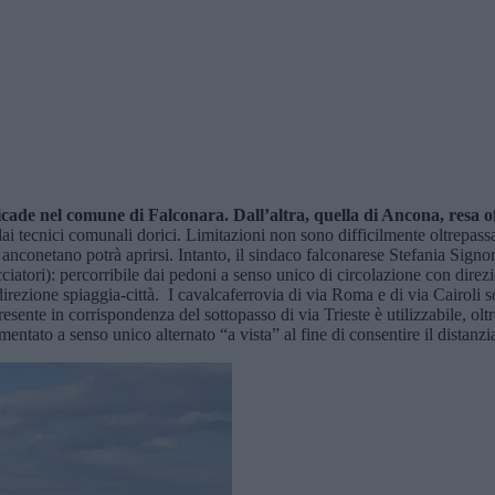
icade nel comune di Falconara. Dall’altra, quella di Ancona, resa off
i dai tecnici comunali dorici. Limitazioni non sono difficilmente oltrepass
e anconetano potrà aprirsi. Intanto, il sindaco falconarese Stefania Signor
iatori): percorribile dai pedoni a senso unico di circolazione con direz
direzione spiaggia-città. I cavalcaferrovia di via Roma e di via Cairoli s
ente in corrispondenza del sottopasso di via Trieste è utilizzabile, oltr
entato a senso unico alternato “a vista” al fine di consentire il distanzi