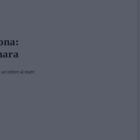
ona:
onara
r accedere al mare