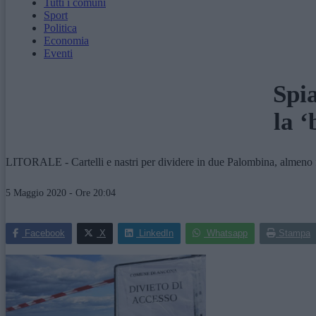
Tutti i comuni
Sport
Politica
Economia
Eventi
Spi
la ‘
LITORALE - Cartelli e nastri per dividere in due Palombina, almeno fin
5 Maggio 2020 - Ore 20:04
Facebook
X
LinkedIn
Whatsapp
Stampa