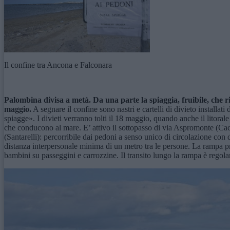
Il confine tra Ancona e Falconara
Palombina divisa a metà. Da una parte la spiaggia, fruibile, che r
maggio.
A segnare il confine sono nastri e cartelli di divieto installat
spiagge». I divieti verranno tolti il 18 maggio, quando anche il litoral
che conducono al mare. E’ attivo il sottopasso di via Aspromonte (Cacc
(Santarelli): percorribile dai pedoni a senso unico di circolazione con 
distanza interpersonale minima di un metro tra le persone. La rampa pres
bambini su passeggini e carrozzine. Il transito lungo la rampa è regolam