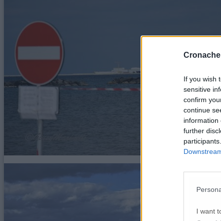
Cronache
If you wish 
sensitive in
confirm you
continue se
information 
further disc
participants
Downstream 
Persona
I want t