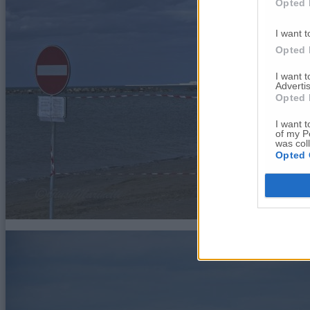
Opted 
I want t
Opted 
I want 
Advertis
Opted 
I want t
of my P
was col
Opted 