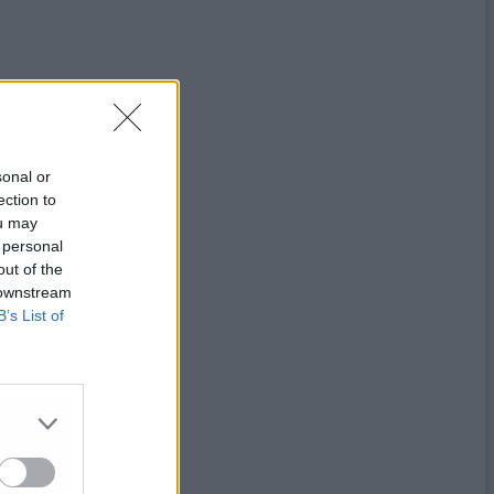
sonal or
ection to
ou may
 personal
out of the
 downstream
B’s List of