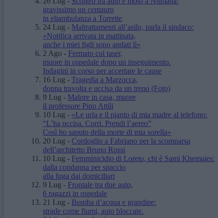
26 Lug
-
Scontro tra auto e moto a Numana:
gravissimo un centauro
in eliambulanza a Torrette
24 Lug
-
Maltrattamenti all’asilo, parla il sindaco:
«Notifica arrivata in mattinata,
anche i miei figli sono andati lì»
2 Ago
-
Fermato col taser,
muore in ospedale dopo un inseguimento.
Indagini in corso per accertare le cause
16 Lug
-
Tragedia a Marzocca,
donna travolta e uccisa da un treno
(Foto)
9 Lug
-
Malore in casa, muore
il professore Pino Attili
10 Lug
-
«Le urla e il pianto di mia madre al telefono:
“L’ha uccisa. Corri. Prendi l’aereo”
Così ho saputo della morte di mia sorella»
20 Lug
-
Cordoglio a Fabriano per la scomparsa
dell’architetto Bruno Rossi
10 Lug
-
Femminicidio di Loreto, chi è Sami Khemaies:
dalla condanna per spaccio
alla fuga dai domiciliari
9 Lug
-
Frontale tra due auto,
6 ragazzi in ospedale
21 Lug
-
Bomba d’acqua e grandine:
strade come fiumi, auto bloccate.