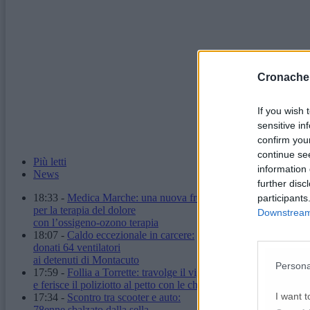
Cronache
If you wish 
sensitive in
confirm you
continue se
Più letti
information 
News
further disc
18:33
-
Medica Marche: una nuova frontiera
participants
per la terapia del dolore
Downstream 
con l’ossigeno-ozono terapia
18:07
-
Caldo eccezionale in carcere:
donati 64 ventilatori
ai detenuti di Montacuto
Persona
17:59
-
Follia a Torrette: travolge il vigilante
e ferisce il poliziotto al petto con le chiavi
I want t
17:34
-
Scontro tra scooter e auto:
78enne sbalzato dalla sella