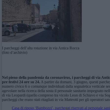
I parcheggi dell’alta rotazione in via Antica Rocca
(foto d’archivio)
Nel pieno della
pandemia
da coronavirus
, i parcheggi di via Ant
pre festivi 24 ore su 24.
A partire da domani, 3 giugno, questi parcheggi
numero civico 6 o comunque individuati dalla segnaletica verticale se
agevolare nella ricerca della sosta il personale sanitario impegnato 
di via Leopardi (quello compreso tra vicolo Leon di Schiavo e via Sogli
parcheggi che erano stati ritagliati in via Matteotti per gli operatori sa
Casa di riposo ‘Bambozzi’, parcheggi riservati al personale sani