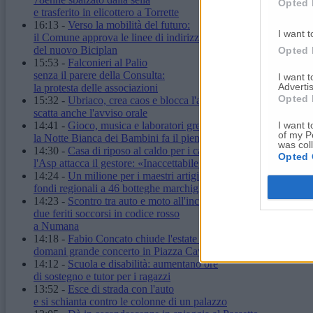
Opted 
e trasferito in elicottero a Torrette
16:13
-
Verso la mobilità del futuro:
I want t
il Comune approva le linee di indirizzo
del nuovo Biciplan
Opted 
15:53
-
Falconieri al Palio
senza il parere della Consulta:
I want 
Advertis
la protesta delle associazioni
Opted 
15:32
-
Ubriaco, crea caos e blocca l'autobus:
scatta anche l'avviso orale
I want t
14:41
-
Gioco, musica e laboratori green:
of my P
la Notte Bianca dei Bambini fa il pieno
was col
14:30
-
Casa di riposo al caldo per i cali di tensione:
Opted 
l'Asp attacca il gestore: «Inaccettabile»
14:24
-
Un milione per i maestri artigiani:
fondi regionali a 46 botteghe marchigiane
14:23
-
Scontro tra auto e moto all'incrocio:
due feriti soccorsi in codice rosso
a Numana
14:18
-
Fabio Concato chiude l'estate di Ancona:
domani grande concerto in Piazza Cavour
14:12
-
Scuola e disabilità: aumentano ore
di sostegno e tutor per i ragazzi
13:52
-
Esce di strada con l'auto
e si schianta contro le colonne di un palazzo