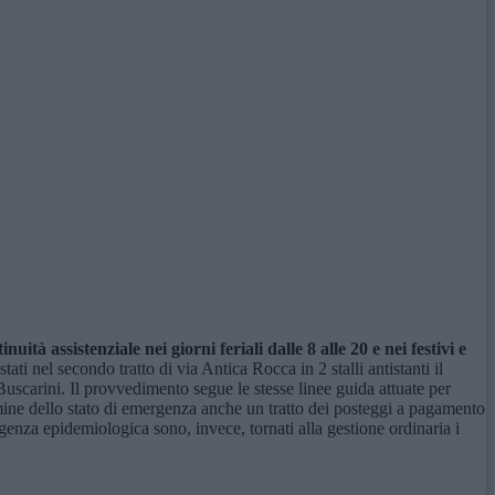
nuità assistenziale nei giorni feriali dalle 8 alle 20 e nei festivi e
ati nel secondo tratto di via Antica Rocca in 2 stalli antistanti il
scarini. Il provvedimento segue le stesse linee guida attuate per
mine dello stato di emergenza anche un tratto dei posteggi a pagamento
genza epidemiologica sono, invece, tornati alla gestione ordinaria i