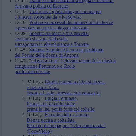
13:05
-
Dà in escandescenze in spiaggia al Passetto.
Arrivano polizia ed Esercito
12:19
-
Una nuova guida bilingue con mappe
e itinerari sostenuta da VivaServizi
12:10
-
Portonovo accessibile: immersioni inclusive
e prenotazioni per le spiagge attrezzate
12:09
-
Scontro tra moto e bus navetta:
centauro sbalzato dalla sella
e trasportato in eliambulanza a Torrette
11:48
-
Stefania Scarpini è la nuova presidente
del Forum delle donne di Ancona
11:40
-
"Classica viva": i giovani talenti della musica
conquistano Portonovo e Sirolo
per le notti d'estate
24 Lug
-
Bimbi costretti a colpirsi da soli
e lasciati al buio:
orrore all’asilo, arrestate due educatrici
10 Lug
-
Luigia Fortunato,
l’ennesimo femminicidio:
prima la lite, poi la furia col coltello
10 Lug
-
Femminicidio a Loreto.
Donna uccisa a coltellate.
Fermato il compagno: “L’ho ammazzata”
(Foto-Video)