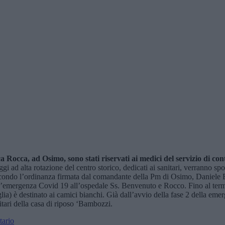
ica Rocca,
ad Osimo,
sono stati riservati ai medici del servizio di conti
 ad alta rotazione del centro storico, dedicati ai sanitari, verranno spost
condo l’ordinanza firmata dal comandante della Pm di Osimo, Daniele Bu
nell’emergenza Covid 19 all’ospedale Ss. Benvenuto e Rocco. Fino al ter
a) è destinato ai camici bianchi. Già dall’avvio della fase 2 della emer
nitari della casa di riposo ‘Bambozzi.
tario