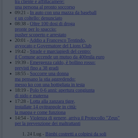
tra cliente e affittacamere:
una persona al pronto soccorso
09:21
-
In auto con una mazza da baseball
e un coltello: denunciato
08:38
-
Oltre 100 dosi di droga
pronte per lo spaccio:
pusher scoperto e arrestato
20:01
-
Addio a Francesco Tentindo,
avvocato e Governatore del Lions Club
19:42
-
Strade e marciapiedi del centro:
il Comune accende un mutuo da 400mila euro
19:39
-
Emergenza caldo, è bollino rosso:
previsti fino a 38 gradi
18:55
-
Soccorre una donna
ma pensano la stia aggredendo:
messo ko con una bottigliata in testa
18:19
-
Polo 0-6 anni: apertura congiunta
di nido e materna
17:28
-
Lotta alla zanzara tigre,
installate 14 ovitrappole in città:
la mappa e come funziona
14:54
-
Violenza di genere, arriva il Protocollo "Zeus"
per la prevenzione dei maltrattanti
24 Lug
-
Bimbi costretti a colpirsi da soli