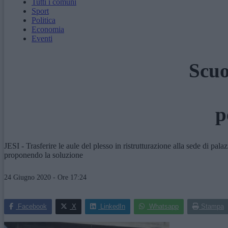
Tutti i comuni
Sport
Politica
Economia
Eventi
Scuo
p
JESI - Trasferire le aule del plesso in ristrutturazione alla sede di p
proponendo la soluzione
24 Giugno 2020 - Ore 17:24
Facebook
X
LinkedIn
Whatsapp
Stampa