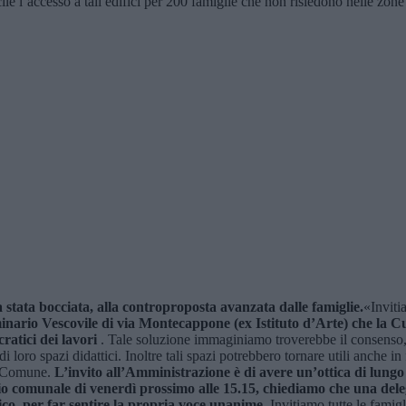
cile l’accesso a tali edifici per 200 famiglie che non risiedono nelle zone
a stata bocciata, alla controproposta avanzata dalle famiglie.
«Inviti
nario Vescovile di via Montecappone (ex Istituto d’Arte) che la Cu
ratici dei lavori
. Tale soluzione immaginiamo troverebbe il consenso, o
di loro spazi didattici. Inoltre tali spazi potrebbero tornare utili anche in
l Comune.
L’invito all’Amministrazione è di avere un’ottica di lungo
lio comunale di venerdì prossimo alle 15.15, chiediamo che una dele
ico, per far sentire la propria voce unanime.
Invitiamo tutte le famigl