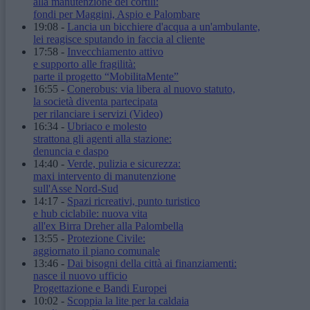
alla manutenzione dei cortili:
fondi per Maggini, Aspio e Palombare
19:08
-
Lancia un bicchiere d'acqua a un'ambulante,
lei reagisce sputando in faccia al cliente
17:58
-
Invecchiamento attivo
e supporto alle fragilità:
parte il progetto “MobilitaMente”
16:55
-
Conerobus: via libera al nuovo statuto,
la società diventa partecipata
per rilanciare i servizi
(Video)
16:34
-
Ubriaco e molesto
strattona gli agenti alla stazione:
denuncia e daspo
14:40
-
Verde, pulizia e sicurezza:
maxi intervento di manutenzione
sull'Asse Nord-Sud
14:17
-
Spazi ricreativi, punto turistico
e hub ciclabile: nuova vita
all'ex Birra Dreher alla Palombella
13:55
-
Protezione Civile:
aggiornato il piano comunale
13:46
-
Dai bisogni della città ai finanziamenti:
nasce il nuovo ufficio
Progettazione e Bandi Europei
10:02
-
Scoppia la lite per la caldaia