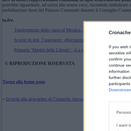
potrebbe riguardarle, ad unirsi alla nostra voce, facendola rimbalzare s
mobilitazione fuori del Palazzo Comunale durante il Consiglio Comunale.
ta.fre.
Trasferimento delle classi al Mestica, il sindaco riceve i genitori
Cronache
Scuole di Jesi, l’assessore: «Recuperati 10 anni di inadempienz
If you wish 
Primaria ‘Martiri della Libertà’: «La scuola non è fatta solo di 
sensitive in
confirm you
© RIPRODUZIONE RISERVATA
continue se
information 
further disc
Torna alla home page
participants
Downstream 
»
Iscriviti alla newsletter di Cronache Ancona
Persona
I want t