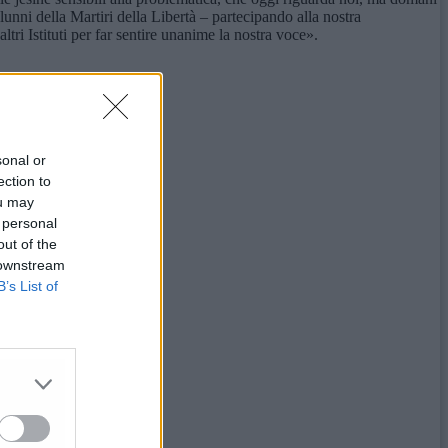
lunni della Martiri della Libertà – partecipando alla nostra
ri Istituti per far sentire unanime la nostra voce».
sonal or
ection to
ou may
 personal
out of the
 downstream
B’s List of