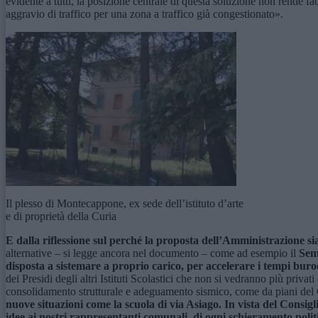
evidente a tutti, la posizione centrale di questa soluzione non rende fa
aggravio di traffico per una zona a traffico già congestionato».
Il plesso di Montecappone, ex sede dell’istituto d’arte
e di proprietà della Curia
E dalla riflessione sul perché la proposta dell’Amministrazione si
alternative – si legge ancora nel documento – come ad esempio il
Semi
disposta a sistemare a proprio carico, per accelerare i tempi buroc
dei Presidi degli altri Istituti Scolastici che non si vedranno più privati 
consolidamento strutturale e adeguamento sismico, come da piani de
nuove situazioni come la scuola di via Asiago. In vista del Consig
idee ai nostri rappresentanti comunali, di ogni schieramento polit