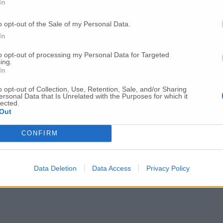
In
o opt-out of the Sale of my Personal Data.
In
to opt-out of processing my Personal Data for Targeted
ing.
In
o opt-out of Collection, Use, Retention, Sale, and/or Sharing
ersonal Data that Is Unrelated with the Purposes for which it
lected.
Per poter lasciare o votare un commento devi essere registrato.
Out
Effettua l'accesso
oppure
registrati
CONFIRM
Data Deletion
Data Access
Privacy Policy