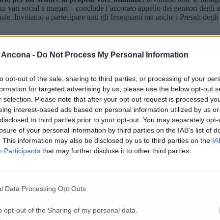
ui vari social e magari – conclude l’accorato appello dei genitori degli a
 Invitiamo a partecipare tutti gli Insegnanti ma anche i Presidi degli alt
 Ancona -
Do Not Process My Personal Information
e»
to opt-out of the sale, sharing to third parties, or processing of your per
muri e banchi»
formation for targeted advertising by us, please use the below opt-out s
r selection. Please note that after your opt-out request is processed y
eing interest-based ads based on personal information utilized by us or
disclosed to third parties prior to your opt-out. You may separately opt-
losure of your personal information by third parties on the IAB’s list of
. This information may also be disclosed by us to third parties on the
IA
Participants
that may further disclose it to other third parties.
l Data Processing Opt Outs
o opt-out of the Sharing of my personal data.