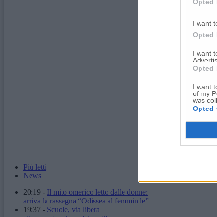
Opted 
I want t
Opted 
I want 
Advertis
Opted 
I want t
of my P
was col
Opted 
Più letti
News
20:19
-
Il mito omerico letto dalle donne:
arriva la rassegna “Odissea al femminile”
19:37
-
Scuole, via libera