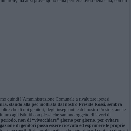
 limitrofe, ma anzi provengono dalla periferia ovest della città, con un
amo quindi l’Amministrazione Comunale a rivalutare ipotesi
ria, stando alla pec inoltrata dal nostro Preside Rossi, sembra
ltre che di noi genitori, degli insegnanti e del nostro Preside, anche
 futuro agli istituiti con plessi che saranno oggetto di lavori di
 periodo, non di “vivacchiare” giorno per giorno, per evitare
gazione di genitori possa essere ricevuta ed esprimere le proprie
ie jesine sensibili alla problematica, che oggi riguarda noi, ma domani