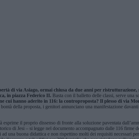
ibertà di via Asiago, ormai chiusa da due anni per ristrutturazione,
ca, in piazza Federico II.
Basta con il balletto delle classi, serve una
ne cui hanno aderito in 116: la controproposta? Il plesso di via M
a bontà della proposta, i genitori annunciano una manifestazione davanti
esprime il proprio dissenso di fronte alla soluzione paventata dall’ammini
torico di Jesi – si legge nel documento accompagnato dalle 116 firme dei
i ad una buona didattica e non rispettino molti dei requisiti necessari pe