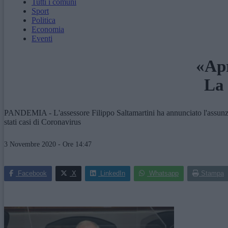
Tutti i comuni
Sport
Politica
Economia
Eventi
«Apr
La 
PANDEMIA - L'assessore Filippo Saltamartini ha annunciato l'assunzione
stati casi di Coronavirus
3 Novembre 2020 - Ore 14:47
Facebook
X
LinkedIn
Whatsapp
Stampa