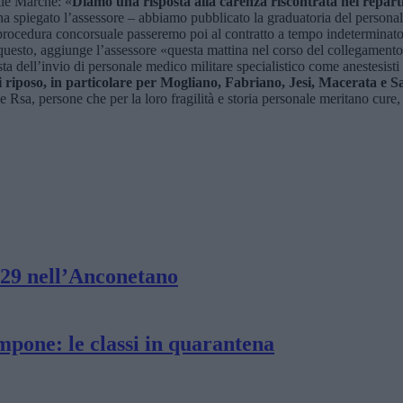
le Marche: «
Diamo una risposta alla carenza riscontrata nei reparti
a spiegato l’assessore – abbiamo pubblicato la graduatoria del personale
rocedura concorsuale passeremo poi al contratto a tempo indeterminato. 
uesto, aggiunge l’assessore «questa mattina nel corso del collegamento 
a dell’invio di personale medico militare specialistico come anestesisti 
i riposo, in particolare per Mogliano, Fabriano, Jesi, Macerata e S
le Rsa, persone che per la loro fragilità e storia personale meritano cure,
129 nell’Anconetano
ampone: le classi in quarantena