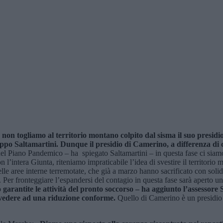
non togliamo al territorio montano colpito dal sisma il suo presid
ilippo Saltamartini. Dunque il presidio di Camerino, a differenza di
del Piano Pandemico – ha spiegato Saltamartini – in questa fase ci siamo 
’intera Giunta, riteniamo impraticabile l’idea di svestire il territorio m
lle aree interne terremotate, che già a marzo hanno sacrificato con solida
 Per fronteggiare l’espandersi del contagio in questa fase sarà aperto 
arantite le attività del pronto soccorso – ha aggiunto l’assessore Sa
vvedere ad una riduzione conforme.
Quello di Camerino è un presidio sa