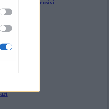
 nei reparti intensivi
one»
tari