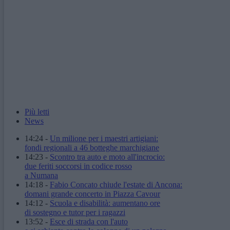
Più letti
News
14:24
-
Un milione per i maestri artigiani:
fondi regionali a 46 botteghe marchigiane
14:23
-
Scontro tra auto e moto all'incrocio:
due feriti soccorsi in codice rosso
a Numana
14:18
-
Fabio Concato chiude l'estate di Ancona:
domani grande concerto in Piazza Cavour
14:12
-
Scuola e disabilità: aumentano ore
di sostegno e tutor per i ragazzi
13:52
-
Esce di strada con l'auto