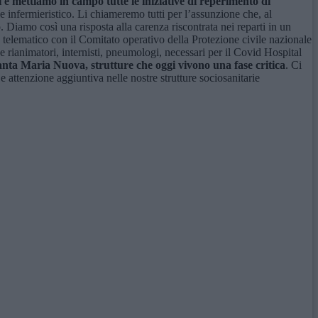
 e mettiamo in campo tutte le iniziative di reperimento di
 infermieristico. Li chiameremo tutti per l’assunzione che, al
Diamo così una risposta alla carenza riscontrata nei reparti in un
telematico con il Comitato operativo della Protezione civile nazionale
e rianimatori, internisti, pneumologi, necessari per il Covid Hospital
anta Maria Nuova, strutture che oggi vivono una fase critica
. Ci
 e attenzione aggiuntiva nelle nostre strutture sociosanitarie