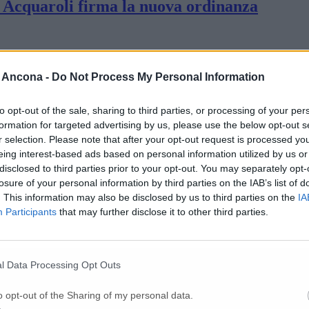
a: Acquaroli firma la nuova ordinanza
ono dell’Anconetano
 Ancona -
Do Not Process My Personal Information
 e 9 operatori Due anziani ricoverati
to opt-out of the sale, sharing to third parties, or processing of your per
formation for targeted advertising by us, please use the below opt-out s
r selection. Please note that after your opt-out request is processed y
eing interest-based ads based on personal information utilized by us or
aco: «I contagiati sono 99, 269 le persone i
disclosed to third parties prior to your opt-out. You may separately opt-
losure of your personal information by third parties on the IAB’s list of
. This information may also be disclosed by us to third parties on the
IA
 sindaco Bacci chiama i colleghi di Senigalli
Participants
that may further disclose it to other third parties.
ro e contro dei Covid test «L’importante è c
l Data Processing Opt Outs
o opt-out of the Sharing of my personal data.