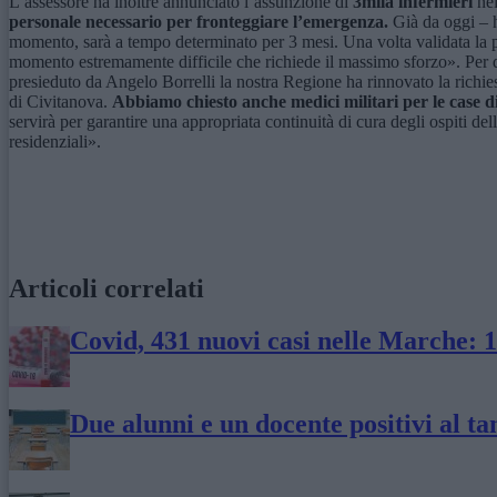
L’assessore ha inoltre annunciato l’assunzione di
3mila infermieri
nel
personale necessario per fronteggiare l’emergenza.
Già da oggi – h
momento, sarà a tempo determinato per 3 mesi. Una volta validata la p
momento estremamente difficile che richiede il massimo sforzo». Per q
presieduto da Angelo Borrelli la nostra Regione ha rinnovato la richiest
di Civitanova.
Abbiamo chiesto anche medici militari per le case d
servirà per garantire una appropriata continuità di cura degli ospiti del
residenziali».
Articoli correlati
Covid, 431 nuovi casi nelle Marche: 
Due alunni e un docente positivi al t