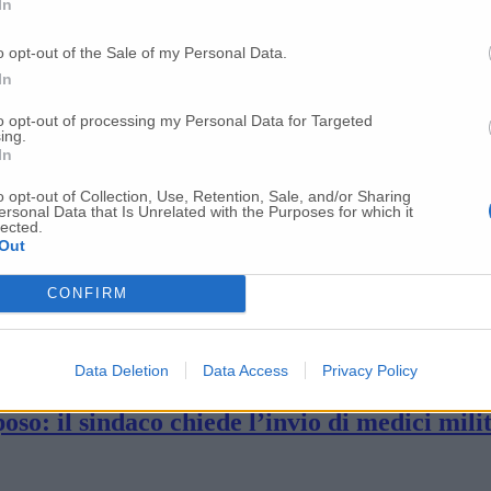
In
 Positivo un tampone su tre Altri 10 pazienti
o opt-out of the Sale of my Personal Data.
In
inelli chiude gli uffici
to opt-out of processing my Personal Data for Targeted
ing.
In
pcm, Acquaroli: «Spingiamo sulla prevenzi
o opt-out of Collection, Use, Retention, Sale, and/or Sharing
ersonal Data that Is Unrelated with the Purposes for which it
lected.
Out
 una donna di 43 anni di Fabriano
CONFIRM
sitivo oltre un terzo dei tamponi
Data Deletion
Data Access
Privacy Policy
poso: il sindaco chiede l’invio di medici mili