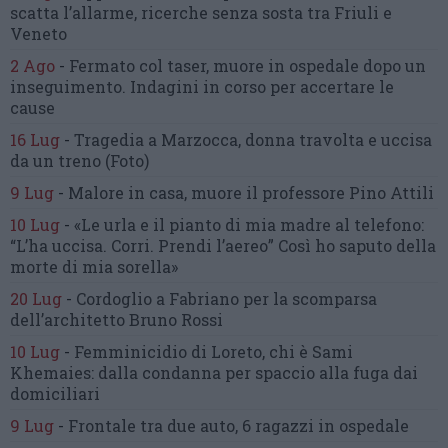
scatta l’allarme,
ricerche senza sosta tra Friuli e
Veneto
2 Ago
-
Fermato col taser,
muore in ospedale dopo un
inseguimento.
Indagini in corso per accertare le
cause
16 Lug
-
Tragedia a Marzocca,
donna travolta e uccisa
da un treno
(Foto)
9 Lug
-
Malore in casa, muore
il professore Pino Attili
10 Lug
-
«Le urla e il pianto di mia madre al telefono:
“L’ha uccisa. Corri. Prendi l’aereo”
Così ho saputo della
morte di mia sorella»
20 Lug
-
Cordoglio a Fabriano per la scomparsa
dell’architetto Bruno Rossi
10 Lug
-
Femminicidio di Loreto, chi è Sami
Khemaies:
dalla condanna per spaccio
alla fuga dai
domiciliari
9 Lug
-
Frontale tra due auto,
6 ragazzi in ospedale