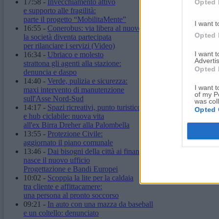
17:58
-
Invecchiamento attivo
Opted 
e supporto alle fragilità:
parte il progetto “MobilitaMente”
I want t
16:55
-
Conerobus: via libera al nuovo statuto,
Opted 
la società diventa partecipata
per rilanciare i servizi
(Video)
I want 
16:34
-
Ubriaco e molesto
Advertis
strattona gli agenti alla stazione:
Opted 
denuncia e daspo
14:40
-
Verde, pulizia e sicurezza:
I want t
maxi intervento di manutenzione
of my P
sull'Asse Nord-Sud
was col
14:17
-
Spazi ricreativi, punto turistico
Opted 
e hub ciclabile: nuova vita
all'ex Birra Dreher alla Palombella
13:55
-
Protezione Civile:
aggiornato il piano comunale
13:46
-
Dai bisogni della città ai finanziamenti:
nasce il nuovo ufficio
Progettazione e Bandi Europei
10:02
-
Scoppia la lite per la caldaia
tra cliente e affittacamere:
una persona al pronto soccorso
09:21
-
In auto con una mazza da baseball
e un coltello: denunciato