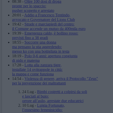
08:38
-
Oltre 100 dosi di droga
pronte per lo spaccio:
pusher scoperto e arrestato
20:01
-
Addio a Francesco Tentindo,
avvocato e Governatore del Lions Club
19:42
-
Strade e marciapiedi del centro:
il Comune accende un mutuo da 400mila euro
19:39
-
Emergenza caldo, è bollino rosso:
previsti fino a 38 gradi
18:55
-
Soccorre una donna
ma pensano la stia aggredendo:
messo ko con una bottigliata in testa
18:19
-
Polo 0-6 anni: apertura congiunta
di nido e materna
17:28
-
Lotta alla zanzara tigre,
installate 14 ovitrappole in città:
la mappa e come funziona
14:54
-
Violenza di genere, arriva il Protocollo "Zeus"
per la prevenzione dei maltrattanti
24 Lug
-
Bimbi costretti a colpirsi da soli
e lasciati al buio:
orrore all’asilo, arrestate due educatrici
10 Lug
-
Luigia Fortunato,
l’ennesimo femminicidio: