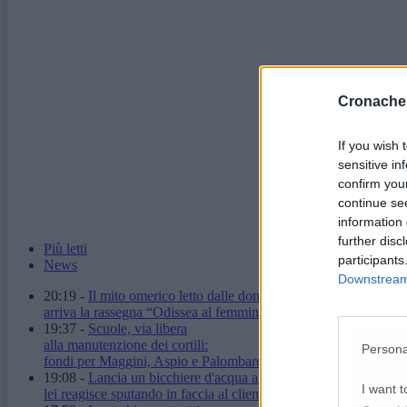
Cronache
If you wish 
sensitive in
confirm you
continue se
information 
further disc
Più letti
participants
News
Downstream 
20:19
-
Il mito omerico letto dalle donne:
arriva la rassegna “Odissea al femminile”
19:37
-
Scuole, via libera
alla manutenzione dei cortili:
Persona
fondi per Maggini, Aspio e Palombare
19:08
-
Lancia un bicchiere d'acqua a un'ambulante,
I want t
lei reagisce sputando in faccia al cliente