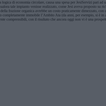
a logica di economia circolare, causa una spesa per JesiServizi pari ad u
Qualora tale impianto venisse realizzato, come Jesi aveva proposto su r
nto della frazione organica avrebbe un costo praticamente dimezzato, con co
o completamente immobile l’Ambito Ata (da anni, per esempio, si è in att
nte comprensibili, con il risultato che ancora oggi non vi è una prospettiva