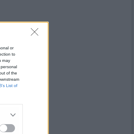
sonal or
ection to
ou may
 personal
out of the
 downstream
B’s List of