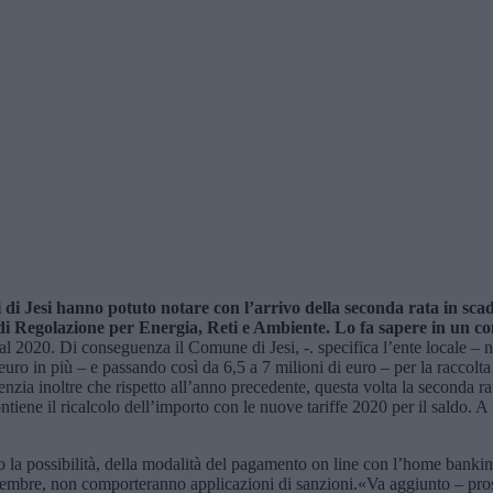
i
di Jesi
hanno potuto notare con l’arrivo della seconda rata in sca
e di Regolazione per Energia, Reti e Ambiente.
Lo fa sapere in un co
dal 2020. Di conseguenza il Comune di Jesi, -. specifica l’ente locale – 
 in più – e passando così da 6,5 a 7 milioni di euro – per la raccolta e 
denzia inoltre che rispetto all’anno precedente, questa volta la seconda 
tiene il ricalcolo dell’importo con le nuove tariffe 2020 per il saldo. A l
o la possibilità, della modalità del pagamento on line con l’home banking 
dicembre, non comporteranno applicazioni di sanzioni.«Va aggiunto – pro