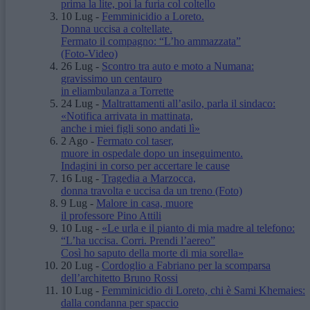
prima la lite, poi la furia col coltello
10 Lug
-
Femminicidio a Loreto.
Donna uccisa a coltellate.
Fermato il compagno: “L’ho ammazzata”
(Foto-Video)
26 Lug
-
Scontro tra auto e moto a Numana:
gravissimo un centauro
in eliambulanza a Torrette
24 Lug
-
Maltrattamenti all’asilo, parla il sindaco:
«Notifica arrivata in mattinata,
anche i miei figli sono andati lì»
2 Ago
-
Fermato col taser,
muore in ospedale dopo un inseguimento.
Indagini in corso per accertare le cause
16 Lug
-
Tragedia a Marzocca,
donna travolta e uccisa da un treno
(Foto)
9 Lug
-
Malore in casa, muore
il professore Pino Attili
10 Lug
-
«Le urla e il pianto di mia madre al telefono:
“L’ha uccisa. Corri. Prendi l’aereo”
Così ho saputo della morte di mia sorella»
20 Lug
-
Cordoglio a Fabriano per la scomparsa
dell’architetto Bruno Rossi
10 Lug
-
Femminicidio di Loreto, chi è Sami Khemaies:
dalla condanna per spaccio