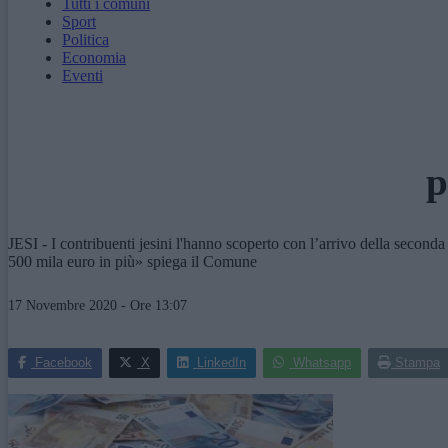
Tutti i comuni
Sport
Politica
Economia
Eventi
p
JESI - I contribuenti jesini l'hanno scoperto con l’arrivo della secon
500 mila euro in più» spiega il Comune
17 Novembre 2020 - Ore 13:07
Facebook
X
LinkedIn
Whatsapp
Stampa