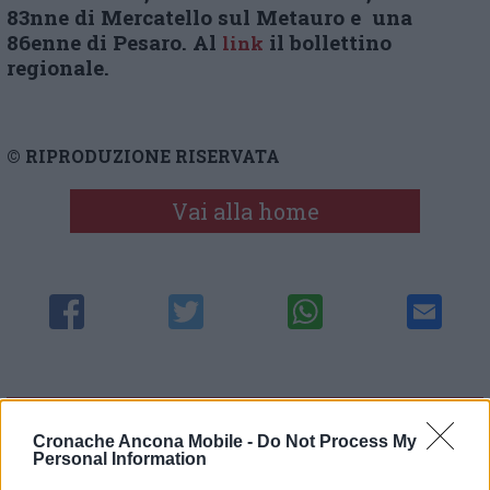
83nne di Mercatello sul Metauro e una
86enne di Pesaro. Al
il bollettino
link
regionale.
© RIPRODUZIONE RISERVATA
Vai alla home
Commenti
Cronache Ancona Mobile -
Do Not Process My
Nessun commento presente
Personal Information