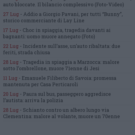
auto bloccate.
Il bilancio complessivo
(Foto-Video)
27 Lug
-
Addio a Giorgio Pavani,
per tutti “Bunny”,
storico commerciante di Lay Line
17 Lug
-
Choc in spiaggia,
tragedia davanti ai
bagnanti:
uomo muore annegato
(Foto)
22 Lug
-
Incidente sull’asse, un’auto ribaltata:
due
feriti, strada chiusa
28 Lug
-
Tragedia in spiaggia a Marzocca:
malore
sotto l’ombrellone,
muore 71enne di Jesi
11 Lug
-
Emanuele Filiberto di Savoia:
promessa
mantenuta
per Casa Perticaroli
20 Lug
-
Paura sul bus, passeggero
aggredisce
l’autista: arriva la polizia
28 Lug
-
Schianto contro un albero
lungo via
Clementina:
malore al volante, muore un 70enne