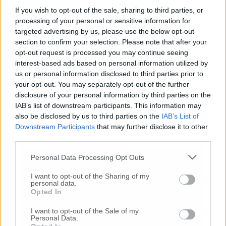
If you wish to opt-out of the sale, sharing to third parties, or
Commenta
processing of your personal or sensitive information for
targeted advertising by us, please use the below opt-out
section to confirm your selection. Please note that after your
Commenta l'articolo
opt-out request is processed you may continue seeing
interest-based ads based on personal information utilized by
us or personal information disclosed to third parties prior to
Gli articoli più letti
your opt-out. You may separately opt-out of the further
disclosure of your personal information by third parties on the
24 Lug
-
Bimbi costretti a colpirsi da soli
e lasciati al
IAB’s list of downstream participants. This information may
buio:
orrore all’asilo, arrestate due educatrici
also be disclosed by us to third parties on the
IAB’s List of
10 Lug
-
Luigia Fortunato,
l’ennesimo femminicidio:
Downstream Participants
that may further disclose it to other
prima la lite, poi la furia col coltello
third parties.
10 Lug
-
Femminicidio a Loreto.
Donna uccisa a
Personal Data Processing Opt Outs
coltellate.
Fermato il compagno: “L’ho ammazzata”
(Foto-Video)
I want to opt-out of the Sharing of my
personal data.
26 Lug
-
Scontro tra auto e moto a Numana:
Opted In
gravissimo un centauro
in eliambulanza a Torrette
I want to opt-out of the Sale of my
24 Lug
-
Maltrattamenti all’asilo, parla il sindaco:
Personal Data.
«Notifica arrivata in mattinata,
anche i miei figli