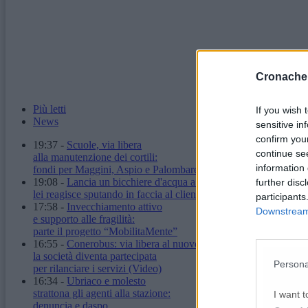
Cronache
Più letti
If you wish 
News
sensitive in
confirm you
19:37
-
Scuole, via libera
continue se
alla manutenzione dei cortili:
information 
fondi per Maggini, Aspio e Palombare
19:08
-
Lancia un bicchiere d'acqua a un'ambulante,
further disc
lei reagisce sputando in faccia al cliente
participants
17:58
-
Invecchiamento attivo
Downstream 
e supporto alle fragilità:
parte il progetto “MobilitaMente”
16:55
-
Conerobus: via libera al nuovo statuto,
la società diventa partecipata
Persona
per rilanciare i servizi
(Video)
16:34
-
Ubriaco e molesto
strattona gli agenti alla stazione:
I want t
denuncia e daspo