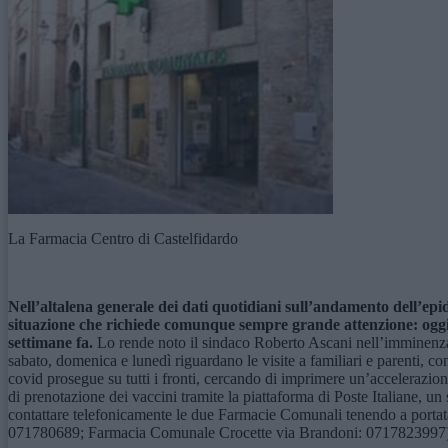
La Farmacia Centro di Castelfidardo
Nell’altalena generale dei dati quotidiani sull’andamento dell’epi
situazione che richiede comunque sempre grande attenzione: oggi ci 
settimane fa.
Lo rende noto il sindaco Roberto Ascani nell’imminenza de
sabato, domenica e lunedì riguardano le visite a familiari e parenti, co
covid prosegue su tutti i fronti, cercando di imprimere un’accelerazione
di prenotazione dei vaccini tramite la piattaforma di Poste Italiane, un 
contattare telefonicamente le due Farmacie Comunali tenendo a portata 
071780689; Farmacia Comunale Crocette via Brandoni: 0717823997