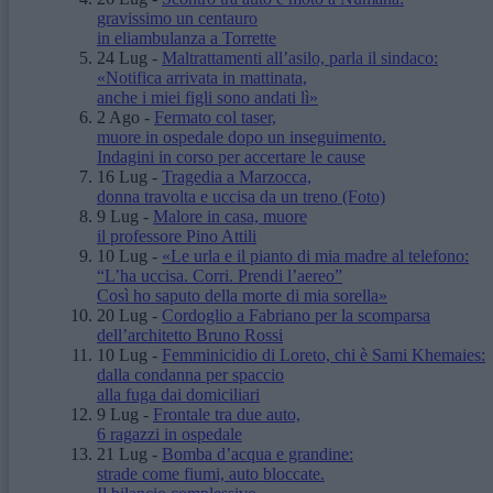
gravissimo un centauro
in eliambulanza a Torrette
24 Lug
-
Maltrattamenti all’asilo, parla il sindaco:
«Notifica arrivata in mattinata,
anche i miei figli sono andati lì»
2 Ago
-
Fermato col taser,
muore in ospedale dopo un inseguimento.
Indagini in corso per accertare le cause
16 Lug
-
Tragedia a Marzocca,
donna travolta e uccisa da un treno
(Foto)
9 Lug
-
Malore in casa, muore
il professore Pino Attili
10 Lug
-
«Le urla e il pianto di mia madre al telefono:
“L’ha uccisa. Corri. Prendi l’aereo”
Così ho saputo della morte di mia sorella»
20 Lug
-
Cordoglio a Fabriano per la scomparsa
dell’architetto Bruno Rossi
10 Lug
-
Femminicidio di Loreto, chi è Sami Khemaies:
dalla condanna per spaccio
alla fuga dai domiciliari
9 Lug
-
Frontale tra due auto,
6 ragazzi in ospedale
21 Lug
-
Bomba d’acqua e grandine:
strade come fiumi, auto bloccate.