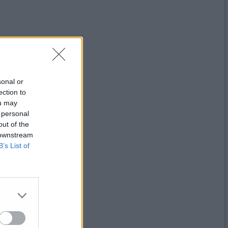
sonal or
ection to
ou may
 personal
out of the
 downstream
B’s List of