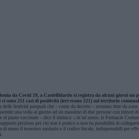
demia da Covid 19, a Castelfidardo si registra da alcuni giorni un 
sono 211 casi di positività (ieri erano 221) sul territorio comunale,
lle festività pasquali che – come da decreto – avranno tinte da zona ross
nsentite una volta al giorno ad un massimo di due persone con minori di 14
 al piano vaccinale – dice il sindaco -; in tal senso, le Farmacie Comuna
supporto prezioso per chi non è pratico o non ha possibilità di collegarsi 
di mano il tesserino sanitario e il codice fiscale, indispensabili per e
).