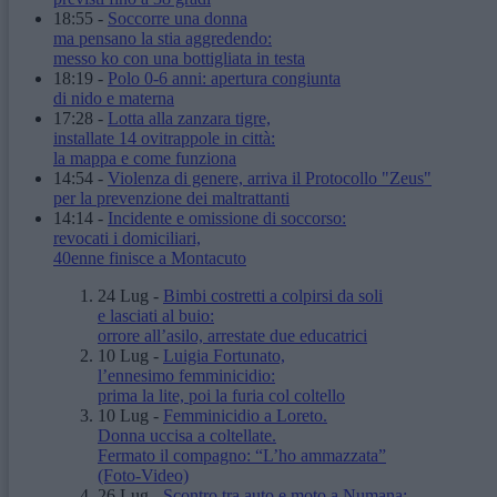
18:55
-
Soccorre una donna
ma pensano la stia aggredendo:
messo ko con una bottigliata in testa
18:19
-
Polo 0-6 anni: apertura congiunta
di nido e materna
17:28
-
Lotta alla zanzara tigre,
installate 14 ovitrappole in città:
la mappa e come funziona
14:54
-
Violenza di genere, arriva il Protocollo "Zeus"
per la prevenzione dei maltrattanti
14:14
-
Incidente e omissione di soccorso:
revocati i domiciliari,
40enne finisce a Montacuto
24 Lug
-
Bimbi costretti a colpirsi da soli
e lasciati al buio:
orrore all’asilo, arrestate due educatrici
10 Lug
-
Luigia Fortunato,
l’ennesimo femminicidio:
prima la lite, poi la furia col coltello
10 Lug
-
Femminicidio a Loreto.
Donna uccisa a coltellate.
Fermato il compagno: “L’ho ammazzata”
(Foto-Video)
26 Lug
-
Scontro tra auto e moto a Numana: