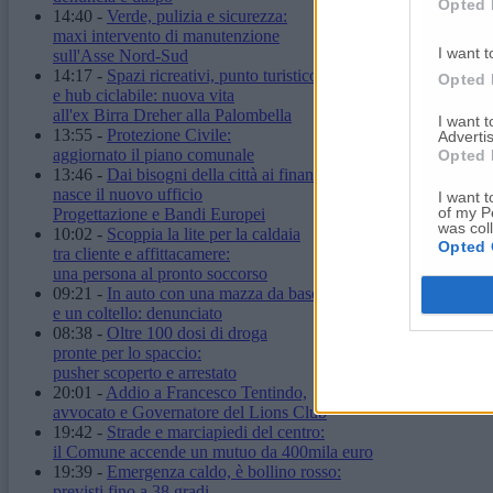
Opted 
14:40
-
Verde, pulizia e sicurezza:
maxi intervento di manutenzione
I want t
sull'Asse Nord-Sud
14:17
-
Spazi ricreativi, punto turistico
Opted 
e hub ciclabile: nuova vita
all'ex Birra Dreher alla Palombella
I want 
13:55
-
Protezione Civile:
Advertis
aggiornato il piano comunale
Opted 
13:46
-
Dai bisogni della città ai finanziamenti:
nasce il nuovo ufficio
I want t
of my P
Progettazione e Bandi Europei
was col
10:02
-
Scoppia la lite per la caldaia
Opted 
tra cliente e affittacamere:
una persona al pronto soccorso
09:21
-
In auto con una mazza da baseball
e un coltello: denunciato
08:38
-
Oltre 100 dosi di droga
pronte per lo spaccio:
pusher scoperto e arrestato
20:01
-
Addio a Francesco Tentindo,
avvocato e Governatore del Lions Club
19:42
-
Strade e marciapiedi del centro:
il Comune accende un mutuo da 400mila euro
19:39
-
Emergenza caldo, è bollino rosso:
previsti fino a 38 gradi