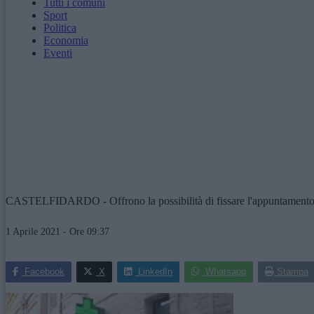
Tutti i comuni
Sport
Politica
Economia
Eventi
CASTELFIDARDO - Offrono la possibilità di fissare l'appuntamento trami
1 Aprile 2021 - Ore 09:37
Facebook
X
LinkedIn
Whatsapp
Stampa