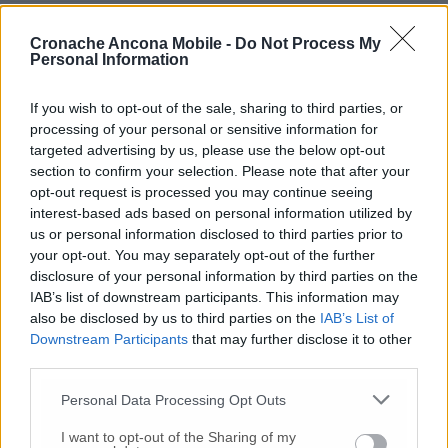
10 Lug
-
Luigia Fortunato,
l’ennesimo femminicidio:
prima la lite, poi la furia col coltello
Cronache Ancona Mobile -
Do Not Process My
Personal Information
10 Lug
-
Femminicidio a Loreto.
Donna uccisa a
coltellate.
Fermato il compagno: “L’ho ammazzata”
If you wish to opt-out of the sale, sharing to third parties, or
(Foto-Video)
processing of your personal or sensitive information for
26 Lug
-
Scontro tra auto e moto a Numana:
targeted advertising by us, please use the below opt-out
gravissimo un centauro
in eliambulanza a Torrette
section to confirm your selection. Please note that after your
opt-out request is processed you may continue seeing
24 Lug
-
Maltrattamenti all’asilo, parla il sindaco:
interest-based ads based on personal information utilized by
«Notifica arrivata in mattinata,
anche i miei figli
us or personal information disclosed to third parties prior to
sono andati lì»
your opt-out. You may separately opt-out of the further
2 Ago
-
Fermato col taser,
muore in ospedale dopo un
disclosure of your personal information by third parties on the
inseguimento.
Indagini in corso per accertare le
IAB’s list of downstream participants. This information may
cause
also be disclosed by us to third parties on the
IAB’s List of
Downstream Participants
that may further disclose it to other
16 Lug
-
Tragedia a Marzocca,
donna travolta e uccisa
third parties.
da un treno
(Foto)
9 Lug
-
Malore in casa, muore
il professore Pino Attili
Personal Data Processing Opt Outs
10 Lug
-
«Le urla e il pianto di mia madre al telefono:
I want to opt-out of the Sharing of my