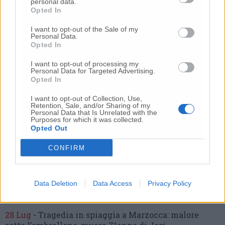
“L’ha uccisa. Corri. Prendi l’aereo”
Così ho saputo della
personal data.
Opted In
morte di mia sorella»
20 Lug
-
Cordoglio a Fabriano per la scomparsa
I want to opt-out of the Sale of my
Personal Data.
dell’architetto Bruno Rossi
Opted In
10 Lug
-
Femminicidio di Loreto, chi è Sami
I want to opt-out of processing my
Khemaies:
dalla condanna per spaccio
alla fuga dai
Personal Data for Targeted Advertising.
domiciliari
Opted In
9 Lug
-
Frontale tra due auto,
6 ragazzi in ospedale
I want to opt-out of Collection, Use,
Retention, Sale, and/or Sharing of my
21 Lug
-
Bomba d’acqua e grandine:
strade come fiumi,
Personal Data that Is Unrelated with the
auto bloccate.
Il bilancio complessivo
(Foto-Video)
Purposes for which it was collected.
Opted Out
27 Lug
-
Addio a Giorgio Pavani,
per tutti “Bunny”,
storico commerciante di Lay Line
CONFIRM
17 Lug
-
Choc in spiaggia,
tragedia davanti ai
bagnanti:
uomo muore annegato
(Foto)
Data Deletion
Data Access
Privacy Policy
22 Lug
-
Incidente sull’asse, un’auto ribaltata:
due
feriti, strada chiusa
28 Lug
-
Tragedia in spiaggia a Marzocca:
malore