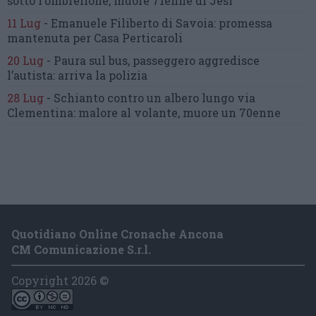
sotto l’ombrellone,
muore 71enne di Jesi
11 Lug
-
Emanuele Filiberto di Savoia:
promessa
mantenuta
per Casa Perticaroli
20 Lug
-
Paura sul bus, passeggero
aggredisce
l’autista: arriva la polizia
28 Lug
-
Schianto contro un albero
lungo via
Clementina:
malore al volante, muore un 70enne
Quotidiano Online Cronache Ancona
CM Comunicazione S.r.l.
Copyright 2026 ©