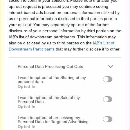
section to confirm your selection. Please note that after your
16 Lug
-
Tragedia a Marzocca,
donna travolta e uccisa
opt-out request is processed you may continue seeing
da un treno
(Foto)
interest-based ads based on personal information utilized by
9 Lug
-
Malore in casa, muore
il professore Pino Attili
us or personal information disclosed to third parties prior to
your opt-out. You may separately opt-out of the further
10 Lug
-
«Le urla e il pianto di mia madre al telefono:
disclosure of your personal information by third parties on the
“L’ha uccisa. Corri. Prendi l’aereo”
Così ho saputo della
IAB’s list of downstream participants. This information may
morte di mia sorella»
also be disclosed by us to third parties on the
IAB’s List of
20 Lug
-
Cordoglio a Fabriano per la scomparsa
Downstream Participants
that may further disclose it to other
dell’architetto Bruno Rossi
third parties.
10 Lug
-
Femminicidio di Loreto, chi è Sami
Personal Data Processing Opt Outs
Khemaies:
dalla condanna per spaccio
alla fuga dai
domiciliari
I want to opt-out of the Sharing of my
personal data.
9 Lug
-
Frontale tra due auto,
6 ragazzi in ospedale
Opted In
21 Lug
-
Bomba d’acqua e grandine:
strade come fiumi,
I want to opt-out of the Sale of my
auto bloccate.
Il bilancio complessivo
(Foto-Video)
Personal Data.
Opted In
27 Lug
-
Addio a Giorgio Pavani,
per tutti “Bunny”,
storico commerciante di Lay Line
I want to opt-out of processing my
Personal Data for Targeted Advertising.
17 Lug
-
Choc in spiaggia,
tragedia davanti ai
Opted In