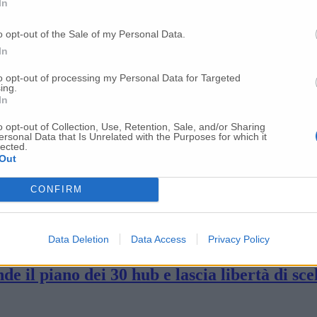
In
ncidenza dei positivi al 6%
o opt-out of the Sale of my Personal Data.
In
iorni non c’erano vittime
to opt-out of processing my Personal Data for Targeted
ing.
In
renotati nelle Marche
o opt-out of Collection, Use, Retention, Sale, and/or Sharing
ersonal Data that Is Unrelated with the Purposes for which it
lected.
Out
uasi la metà sono nel Maceratese
CONFIRM
è la prima volta nelle Marche Potremmo ent
Data Deletion
Data Access
Privacy Policy
 il piano dei 30 hub e lascia libertà di scel