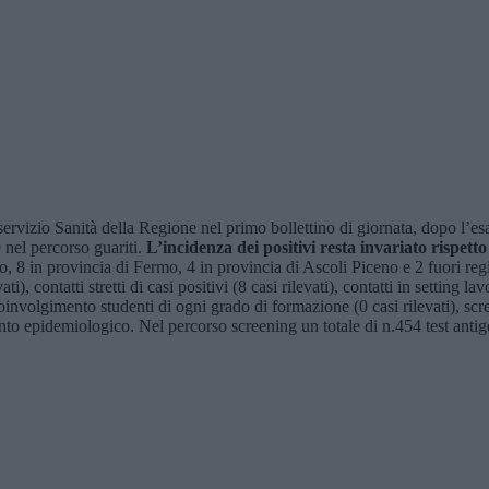
ervizio Sanità della Regione nel primo bollettino di giornata, dopo l’e
 nel percorso guariti.
L’incidenza dei positivi resta invariato rispetto
, 8 in provincia di Fermo, 4 in provincia di Ascoli Piceno e 2 fuori re
ti), contatti stretti di casi positivi (8 casi rilevati), contatti in setting la
on coinvolgimento studenti di ogni grado di formazione (0 casi rilevati), sc
nto epidemiologico. Nel percorso screening un totale di n.454 test antigen