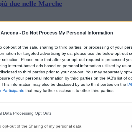
 più due nelle Marche
zioni
 Ancona -
Do Not Process My Personal Information
over 65
to opt-out of the sale, sharing to third parties, or processing of your per
formation for targeted advertising by us, please use the below opt-out s
r selection. Please note that after your opt-out request is processed y
eing interest-based ads based on personal information utilized by us or
 476 tamponi analizzati
disclosed to third parties prior to your opt-out. You may separately opt-
losure of your personal information by third parties on the IAB’s list of
. This information may also be disclosed by us to third parties on the
IA
Participants
that may further disclose it to other third parties.
erati sotto a quota 100
l Data Processing Opt Outs
o opt-out of the Sharing of my personal data.