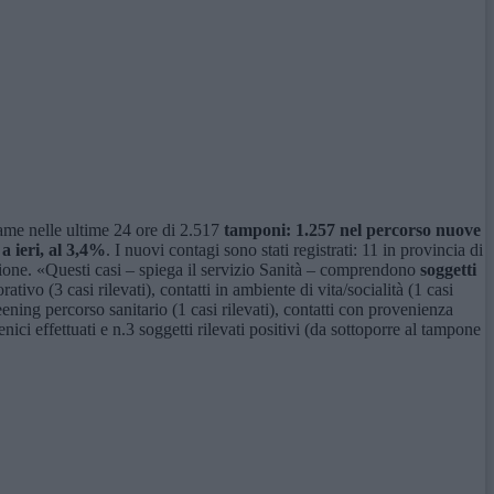
same nelle ultime 24 ore di 2.517
tamponi: 1.257 nel percorso nuove
 a ieri, al 3,4%
. I nuovi contagi sono stati registrati: 11 in provincia di
gione. «Questi casi – spiega il servizio Sanità – comprendono
soggetti
vorativo (3 casi rilevati), contatti in ambiente di vita/socialità (1 casi
reening percorso sanitario (1 casi rilevati), contatti con provenienza
ici effettuati e n.3 soggetti rilevati positivi (da sottoporre al tampone