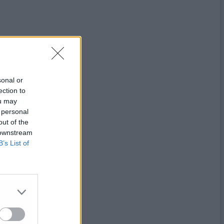
sonal or
ection to
ou may
 personal
out of the
 downstream
B’s List of