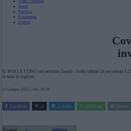
Tutti i comuni
Sport
Politica
Economia
Eventi
Cov
in
IL BOLLETTINO del servizio Sanità - Nelle ultime 24 ore testati 1.257
in tutta la regione
11 Giugno 2021 - Ore 10:29
Facebook
X
LinkedIn
Whatsapp
Stampa