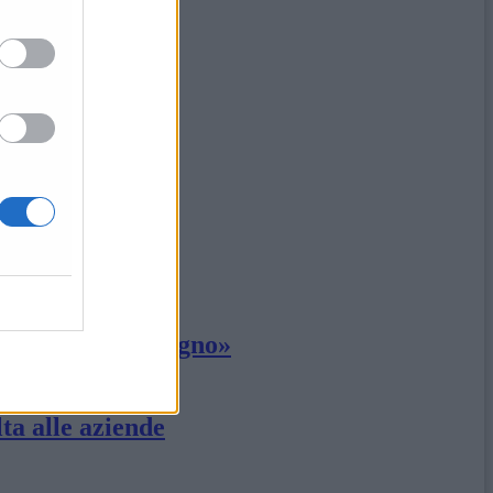
rarci dal 21 giugno»
ta alle aziende