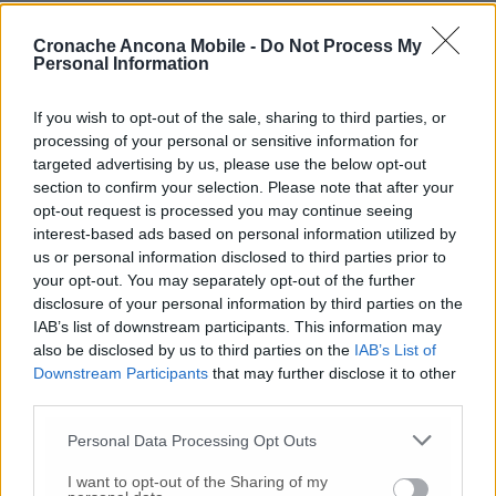
10 Lug
-
Luigia Fortunato,
l’ennesimo femminicidio:
prima la lite, poi la furia col coltello
Cronache Ancona Mobile -
Do Not Process My
Personal Information
10 Lug
-
Femminicidio a Loreto.
Donna uccisa a
coltellate.
Fermato il compagno: “L’ho ammazzata”
(Foto-Video)
If you wish to opt-out of the sale, sharing to third parties, or
processing of your personal or sensitive information for
26 Lug
-
Scontro tra auto e moto a Numana:
targeted advertising by us, please use the below opt-out
gravissimo un centauro
in eliambulanza a Torrette
section to confirm your selection. Please note that after your
opt-out request is processed you may continue seeing
24 Lug
-
Maltrattamenti all’asilo, parla il sindaco:
interest-based ads based on personal information utilized by
«Notifica arrivata in mattinata,
anche i miei figli
us or personal information disclosed to third parties prior to
sono andati lì»
your opt-out. You may separately opt-out of the further
2 Ago
-
Fermato col taser,
muore in ospedale dopo un
disclosure of your personal information by third parties on the
inseguimento.
Indagini in corso per accertare le
IAB’s list of downstream participants. This information may
cause
also be disclosed by us to third parties on the
IAB’s List of
Downstream Participants
that may further disclose it to other
16 Lug
-
Tragedia a Marzocca,
donna travolta e uccisa
third parties.
da un treno
(Foto)
9 Lug
-
Malore in casa, muore
il professore Pino Attili
Personal Data Processing Opt Outs
10 Lug
-
«Le urla e il pianto di mia madre al telefono:
I want to opt-out of the Sharing of my
“L’ha uccisa. Corri. Prendi l’aereo”
Così ho saputo della