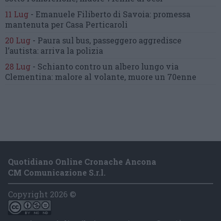
11 Lug
-
Emanuele Filiberto di Savoia:
promessa
mantenuta
per Casa Perticaroli
20 Lug
-
Paura sul bus, passeggero
aggredisce
l’autista: arriva la polizia
28 Lug
-
Schianto contro un albero
lungo via
Clementina:
malore al volante, muore un 70enne
Quotidiano Online Cronache Ancona
CM Comunicazione S.r.l.
Copyright 2026 ©