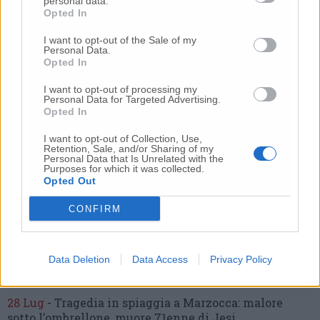
personal data.
morte di mia sorella»
Opted In
20 Lug
-
Cordoglio a Fabriano per la scomparsa
I want to opt-out of the Sale of my
Personal Data.
dell’architetto Bruno Rossi
Opted In
10 Lug
-
Femminicidio di Loreto, chi è Sami
Khemaies:
dalla condanna per spaccio
alla fuga dai
I want to opt-out of processing my
Personal Data for Targeted Advertising.
domiciliari
Opted In
9 Lug
-
Frontale tra due auto,
6 ragazzi in ospedale
I want to opt-out of Collection, Use,
Retention, Sale, and/or Sharing of my
21 Lug
-
Bomba d’acqua e grandine:
strade come fiumi,
Personal Data that Is Unrelated with the
auto bloccate.
Il bilancio complessivo
(Foto-Video)
Purposes for which it was collected.
Opted Out
27 Lug
-
Addio a Giorgio Pavani,
per tutti “Bunny”,
storico commerciante di Lay Line
CONFIRM
17 Lug
-
Choc in spiaggia,
tragedia davanti ai
bagnanti:
uomo muore annegato
(Foto)
Data Deletion
Data Access
Privacy Policy
22 Lug
-
Incidente sull’asse, un’auto ribaltata:
due
feriti, strada chiusa
28 Lug
-
Tragedia in spiaggia a Marzocca:
malore
sotto l’ombrellone,
muore 71enne di Jesi