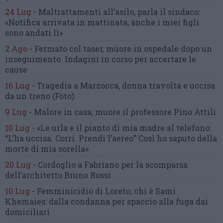
24 Lug
-
Maltrattamenti all’asilo, parla il sindaco:
«Notifica arrivata in mattinata,
anche i miei figli
sono andati lì»
2 Ago
-
Fermato col taser,
muore in ospedale dopo un
inseguimento.
Indagini in corso per accertare le
cause
16 Lug
-
Tragedia a Marzocca,
donna travolta e uccisa
da un treno
(Foto)
9 Lug
-
Malore in casa, muore
il professore Pino Attili
10 Lug
-
«Le urla e il pianto di mia madre al telefono:
“L’ha uccisa. Corri. Prendi l’aereo”
Così ho saputo della
morte di mia sorella»
20 Lug
-
Cordoglio a Fabriano per la scomparsa
dell’architetto Bruno Rossi
10 Lug
-
Femminicidio di Loreto, chi è Sami
Khemaies:
dalla condanna per spaccio
alla fuga dai
domiciliari