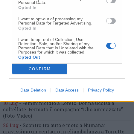
Personal Data.
Nessun commento presente
Opted In
I want to opt-out of processing my
Commenta
Personal Data for Targeted Advertising.
Opted In
I want to opt-out of Collection, Use,
Retention, Sale, and/or Sharing of my
Commenta l'articolo
Personal Data that Is Unrelated with the
Purposes for which it was collected.
Opted Out
Gli articoli più letti
CONFIRM
24 Lug
-
Bimbi costretti a colpirsi da soli
e lasciati al
buio:
orrore all’asilo, arrestate due educatrici
10 Lug
-
Luigia Fortunato,
l’ennesimo femminicidio:
Data Deletion
Data Access
Privacy Policy
prima la lite, poi la furia col coltello
10 Lug
-
Femminicidio a Loreto.
Donna uccisa a
coltellate.
Fermato il compagno: “L’ho ammazzata”
(Foto-Video)
26 Lug
-
Scontro tra auto e moto a Numana:
gravissimo un centauro
in eliambulanza a Torrette