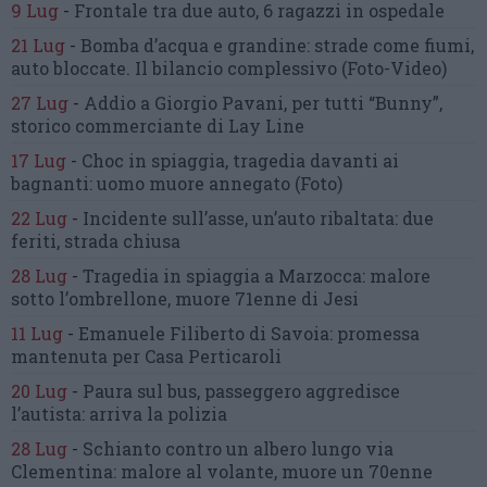
9 Lug
-
Frontale tra due auto,
6 ragazzi in ospedale
21 Lug
-
Bomba d’acqua e grandine:
strade come fiumi,
auto bloccate.
Il bilancio complessivo
(Foto-Video)
27 Lug
-
Addio a Giorgio Pavani,
per tutti “Bunny”,
storico commerciante di Lay Line
17 Lug
-
Choc in spiaggia,
tragedia davanti ai
bagnanti:
uomo muore annegato
(Foto)
22 Lug
-
Incidente sull’asse, un’auto ribaltata:
due
feriti, strada chiusa
28 Lug
-
Tragedia in spiaggia a Marzocca:
malore
sotto l’ombrellone,
muore 71enne di Jesi
11 Lug
-
Emanuele Filiberto di Savoia:
promessa
mantenuta
per Casa Perticaroli
20 Lug
-
Paura sul bus, passeggero
aggredisce
l’autista: arriva la polizia
28 Lug
-
Schianto contro un albero
lungo via
Clementina:
malore al volante, muore un 70enne