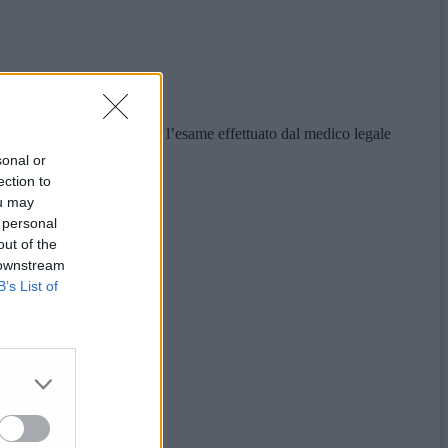
el Dna, svolto ieri durante l’esame effettuato dal medico legale
sonal or
ection to
ou may
 personal
out of the
 downstream
B’s List of