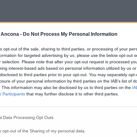
 Ancona -
Do Not Process My Personal Information
elefono della 27enne.
 appartenere alla ragazza, bisognerà però attendere l’esito dell’esame d
guito dei quali si potrebbero accertare anche le cause della morte.
to opt-out of the sale, sharing to third parties, or processing of your per
formation for targeted advertising by us, please use the below opt-out s
r selection. Please note that after your opt-out request is processed y
eing interest-based ads based on personal information utilized by us or
disclosed to third parties prior to your opt-out. You may separately opt-
losure of your personal information by third parties on the IAB’s list of
. This information may also be disclosed by us to third parties on the
IA
Participants
that may further disclose it to other third parties.
l Data Processing Opt Outs
o opt-out of the Sharing of my personal data.