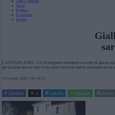
Tutti i comuni
Sport
Politica
Economia
Eventi
Gial
sar
CASTELPLANIO - Gli investigatori sarebbero convinti di questa pista 
per la quale ancora non vi era alcun fascicolo aperto pensando ad un 
23 Gennaio 2024 - Ore 19:33
Facebook
X
LinkedIn
Whatsapp
Stampa