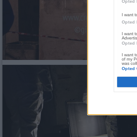
Opted 
I want t
Opted 
I want 
Advertis
Opted 
I want t
of my P
was col
Opted 