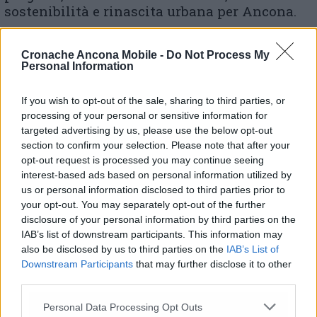
sostenibilità e rinascita urbana per Ancona.
Cronache Ancona Mobile -
Do Not Process My
Personal Information
«Il quartiere Santo Stefano ostaggio dei cantieri e
If you wish to opt-out of the sale, sharing to third parties, or
stretto nella morsa del caos traffico»
processing of your personal or sensitive information for
targeted advertising by us, please use the below opt-out
section to confirm your selection. Please note that after your
Ex Stracca, «il Comune valuterà lo smontaggio
opt-out request is processed you may continue seeing
forzoso della gru»
interest-based ads based on personal information utilized by
us or personal information disclosed to third parties prior to
your opt-out. You may separately opt-out of the further
disclosure of your personal information by third parties on the
IAB’s list of downstream participants. This information may
also be disclosed by us to third parties on the
IAB’s List of
Downstream Participants
that may further disclose it to other
© RIPRODUZIONE RISERVATA
third parties.
Vai alla home
Personal Data Processing Opt Outs