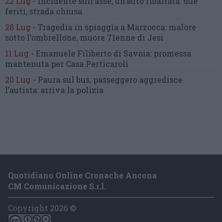
22 Lug
-
Incidente sull’asse, un’auto ribaltata:
due
feriti, strada chiusa
28 Lug
-
Tragedia in spiaggia a Marzocca:
malore
sotto l’ombrellone,
muore 71enne di Jesi
11 Lug
-
Emanuele Filiberto di Savoia:
promessa
mantenuta
per Casa Perticaroli
20 Lug
-
Paura sul bus, passeggero
aggredisce
l’autista: arriva la polizia
Quotidiano Online Cronache Ancona
CM Comunicazione S.r.l.
Copyright 2026 ©