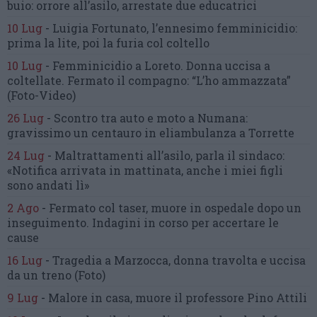
buio:
orrore all’asilo, arrestate due educatrici
10 Lug
-
Luigia Fortunato,
l’ennesimo femminicidio:
prima la lite, poi la furia col coltello
10 Lug
-
Femminicidio a Loreto.
Donna uccisa a
coltellate.
Fermato il compagno: “L’ho ammazzata”
(Foto-Video)
26 Lug
-
Scontro tra auto e moto a Numana:
gravissimo un centauro
in eliambulanza a Torrette
24 Lug
-
Maltrattamenti all’asilo, parla il sindaco:
«Notifica arrivata in mattinata,
anche i miei figli
sono andati lì»
2 Ago
-
Fermato col taser,
muore in ospedale dopo un
inseguimento.
Indagini in corso per accertare le
cause
16 Lug
-
Tragedia a Marzocca,
donna travolta e uccisa
da un treno
(Foto)
9 Lug
-
Malore in casa, muore
il professore Pino Attili