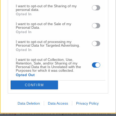
I want to opt-out of the Sharing of my
personal data.
Opted In
I want to opt-out of the Sale of my
Personal Data.
Opted In
I want to opt-out of processing my
Commenti
Personal Data for Targeted Advertising.
Opted In
Nessun commento presente
I want to opt-out of Collection, Use,
Retention, Sale, and/or Sharing of my
Personal Data that Is Unrelated with the
Commenta
Purposes for which it was collected.
Opted Out
CONFIRM
Commenta l'articolo
Gli articoli più letti
Data Deletion
Data Access
Privacy Policy
24 Lug
-
Bimbi costretti a colpirsi da soli
e lasciati al