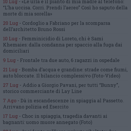
10 Lug
-
«Le urla e il pianto di mia madre al telefono:
“L’ha uccisa. Corri. Prendi l’aereo”
Così ho saputo della
morte di mia sorella»
20 Lug
-
Cordoglio a Fabriano per la scomparsa
dell’architetto Bruno Rossi
10 Lug
-
Femminicidio di Loreto, chi è Sami
Khemaies:
dalla condanna per spaccio
alla fuga dai
domiciliari
9 Lug
-
Frontale tra due auto,
6 ragazzi in ospedale
21 Lug
-
Bomba d’acqua e grandine:
strade come fiumi,
auto bloccate.
Il bilancio complessivo
(Foto-Video)
27 Lug
-
Addio a Giorgio Pavani,
per tutti “Bunny”,
storico commerciante di Lay Line
7 Ago
-
Dà in escandescenze in spiaggia al Passetto.
Arrivano polizia ed Esercito
17 Lug
-
Choc in spiaggia,
tragedia davanti ai
bagnanti:
uomo muore annegato
(Foto)