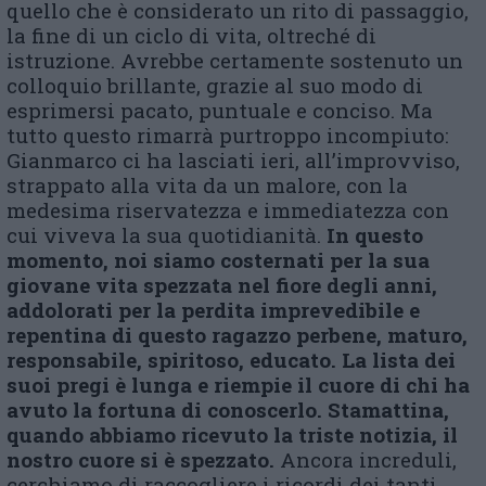
quello che è considerato un rito di passaggio,
la fine di un ciclo di vita, oltreché di
istruzione. Avrebbe certamente sostenuto un
colloquio brillante, grazie al suo modo di
esprimersi pacato, puntuale e conciso. Ma
tutto questo rimarrà purtroppo incompiuto:
Gianmarco ci ha lasciati ieri, all’improvviso,
strappato alla vita da un malore, con la
medesima riservatezza e immediatezza con
cui viveva la sua quotidianità.
In questo
momento, noi siamo costernati per la sua
giovane vita spezzata nel fiore degli anni,
addolorati per la perdita imprevedibile e
repentina di questo ragazzo perbene, maturo,
responsabile, spiritoso, educato.
La lista dei
suoi pregi è lunga e riempie il cuore di chi ha
avuto la fortuna di conoscerlo. Stamattina,
quando abbiamo ricevuto la triste notizia, il
nostro cuore si è spezzato.
Ancora increduli,
cerchiamo di raccogliere i ricordi dei tanti