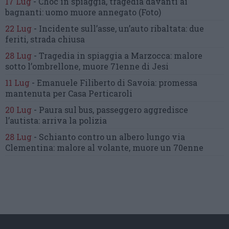
17 Lug
-
Choc in spiaggia,
tragedia davanti ai
bagnanti:
uomo muore annegato
(Foto)
22 Lug
-
Incidente sull’asse, un’auto ribaltata:
due
feriti, strada chiusa
28 Lug
-
Tragedia in spiaggia a Marzocca:
malore
sotto l’ombrellone,
muore 71enne di Jesi
11 Lug
-
Emanuele Filiberto di Savoia:
promessa
mantenuta
per Casa Perticaroli
20 Lug
-
Paura sul bus, passeggero
aggredisce
l’autista: arriva la polizia
28 Lug
-
Schianto contro un albero
lungo via
Clementina:
malore al volante, muore un 70enne