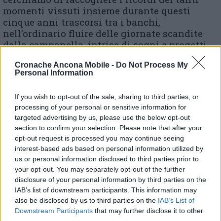
momenti vissuti insieme durante questi
cinque anni trascorsi tra i banchi,
nell’ordinario fluire delle giornate scandite
dalla campanella, intrise di sogni e progetti
futuri e soprattutto di crescita. Proprio in
Cronache Ancona Mobile -
Do Not Process My
queste settimane, in classe, stavamo parlando
Personal Information
di orientamento e del capolavoro che ogni
studente del triennio deve ultimare: chissà
If you wish to opt-out of the sale, sharing to third parties, or
Gianmarco cosa avrebbe considerato il suo
processing of your personal or sensitive information for
capolavoro in quest’ultimo anno scolastico e
targeted advertising by us, please use the below opt-out
chissà cosa avrebbe deciso di fare dopo
section to confirm your selection. Please note that after your
l’estate. Quello che è certo è che, sebbene la
opt-out request is processed you may continue seeing
sua vita sia stata stroncata troppo presto, lui
interest-based ads based on personal information utilized by
rimarrà per sempre giovane e vivo nel nostro
us or personal information disclosed to third parties prior to
ricordo affettuoso, perché, come scriveva il
your opt-out. You may separately opt-out of the further
poeta, “celeste è questa corrispondenza
disclosure of your personal information by third parties on the
IAB’s list of downstream participants. This information may
d’amorosi sensi”. Ciao Gianmarco, ci
also be disclosed by us to third parties on the
IAB’s List of
mancherai».
Downstream Participants
that may further disclose it to other
third parties.