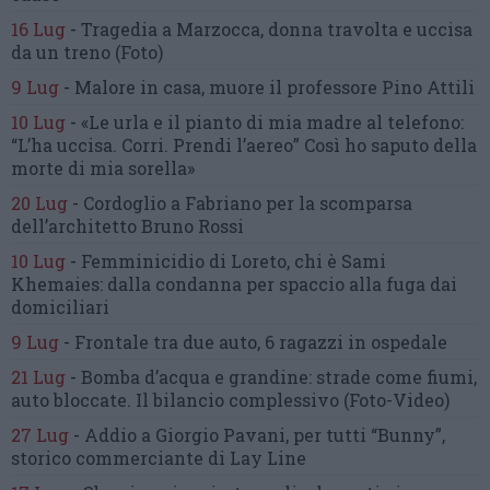
16 Lug
-
Tragedia a Marzocca,
donna travolta e uccisa
da un treno
(Foto)
9 Lug
-
Malore in casa, muore
il professore Pino Attili
10 Lug
-
«Le urla e il pianto di mia madre al telefono:
“L’ha uccisa. Corri. Prendi l’aereo”
Così ho saputo della
morte di mia sorella»
20 Lug
-
Cordoglio a Fabriano per la scomparsa
dell’architetto Bruno Rossi
10 Lug
-
Femminicidio di Loreto, chi è Sami
Khemaies:
dalla condanna per spaccio
alla fuga dai
domiciliari
9 Lug
-
Frontale tra due auto,
6 ragazzi in ospedale
21 Lug
-
Bomba d’acqua e grandine:
strade come fiumi,
auto bloccate.
Il bilancio complessivo
(Foto-Video)
27 Lug
-
Addio a Giorgio Pavani,
per tutti “Bunny”,
storico commerciante di Lay Line