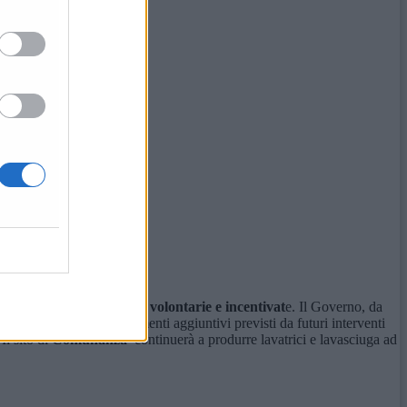
i esclusivamente con
uscite volontarie e incentivat
e. Il Governo, da
ecessario, attivando strumenti aggiuntivi previsti da futuri interventi
Il sito di
Comunanza
continuerà a produrre lavatrici e lavasciuga ad