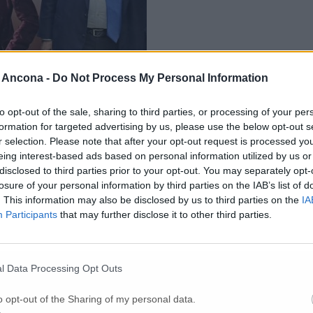
 Ancona -
Do Not Process My Personal Information
to opt-out of the sale, sharing to third parties, or processing of your per
formation for targeted advertising by us, please use the below opt-out s
r selection. Please note that after your opt-out request is processed y
eing interest-based ads based on personal information utilized by us or
riale salvaguardando la forza straordinaria del Made in Italy che diven
disclosed to third parties prior to your opt-out. You may separately opt-
o –
Tutti gli stabilimenti rimarranno operativi, Siena sarà avviata a un 
losure of your personal information by third parties on the IAB’s list of
ccesso del Sistema Italia
»
. Nel dettaglio, l’accordo – sottoscritto da azi
o dell’azienda a non adottare atti unilaterali. Con la firma dell’accordo
. This information may also be disclosed by us to third parties on the
IA
 degli impianti sul territorio nazionale, per assicurare continuità produt
Participants
that may further disclose it to other third parties.
l Data Processing Opt Outs
o opt-out of the Sharing of my personal data.