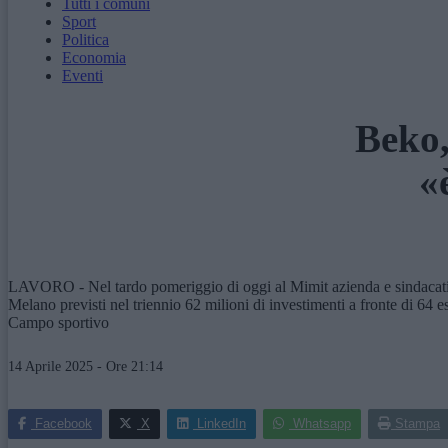
Tutti i comuni
Sport
Politica
Economia
Eventi
Beko,
«
LAVORO - Nel tardo pomeriggio di oggi al Mimit azienda e sindacati hanno
Melano previsti nel triennio 62 milioni di investimenti a fronte di 64 esu
Campo sportivo
14 Aprile 2025 - Ore 21:14
Facebook
X
LinkedIn
Whatsapp
Stampa