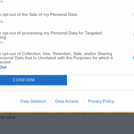
In
o opt-out of the Sale of my Personal Data.
In
to opt-out of processing my Personal Data for Targeted
ing.
In
o opt-out of Collection, Use, Retention, Sale, and/or Sharing
ersonal Data that Is Unrelated with the Purposes for which it
lected.
Out
CONFIRM
stati più che dimezzati, passando da 1.935 a circa 950 e verranno gestit
Data Deletion
Data Access
Privacy Policy
ano, garantendo l’utilizzo degli ammortizzatori sociali disponibili e, se n
o
sorgerà l’hub europeo per i piani cottura a gas, radianti e a induzione. 
 tre mesi.