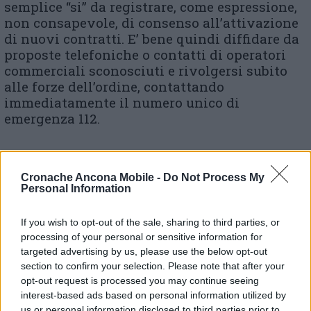
semplice “si” da registrare, come espressione,
non consapevole, di consenso all’attivazione
di nuovi contratti. E’ bene quindi diffidare da
proposte telefoniche o contatti di operatori
commerciali sconosciuti e rivolgersi subito
alle forze dell’ordine, contattando
immediatamente il numero unico di
emergenza 112.
© RIPRODUZIONE RISERVATA
Cronache Ancona Mobile -
Do Not Process My
Personal Information
Vai alla home
If you wish to opt-out of the sale, sharing to third parties, or
processing of your personal or sensitive information for
targeted advertising by us, please use the below opt-out
section to confirm your selection. Please note that after your
opt-out request is processed you may continue seeing
interest-based ads based on personal information utilized by
us or personal information disclosed to third parties prior to