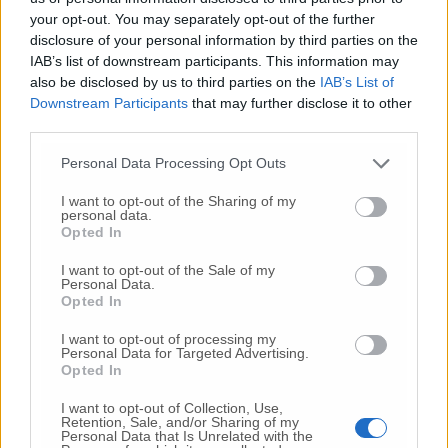
your opt-out. You may separately opt-out of the further
Commenti
disclosure of your personal information by third parties on the
IAB’s list of downstream participants. This information may
Nessun commento presente
also be disclosed by us to third parties on the
IAB’s List of
Downstream Participants
that may further disclose it to other
third parties.
Commenta
Personal Data Processing Opt Outs
I want to opt-out of the Sharing of my
Commenta l'articolo
personal data.
Opted In
Gli articoli più letti
I want to opt-out of the Sale of my
Personal Data.
24 Lug
-
Bimbi costretti a colpirsi da soli
e lasciati al
Opted In
buio:
orrore all’asilo, arrestate due educatrici
I want to opt-out of processing my
10 Lug
-
Luigia Fortunato,
l’ennesimo femminicidio:
Personal Data for Targeted Advertising.
Opted In
prima la lite, poi la furia col coltello
10 Lug
-
Femminicidio a Loreto.
Donna uccisa a
I want to opt-out of Collection, Use,
Retention, Sale, and/or Sharing of my
coltellate.
Fermato il compagno: “L’ho ammazzata”
Personal Data that Is Unrelated with the
(Foto-Video)