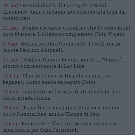
10 Lug
-
Femminicidio di Loreto, chi è Sami
Khemaies:
dalla condanna per spaccio
alla fuga dai
domiciliari
21 Lug
-
Bomba d’acqua e grandine:
strade come fiumi,
auto bloccate.
Il bilancio complessivo
(Foto-Video)
7 Ago
-
Schianto sulla Provinciale:
dopo 11 giorni
muore Fabrizio Antonelli
27 Lug
-
Addio a Giorgio Pavani,
per tutti “Bunny”,
storico commerciante di Lay Line
17 Lug
-
Choc in spiaggia,
tragedia davanti ai
bagnanti:
uomo muore annegato
(Foto)
22 Lug
-
Incidente sull’asse, un’auto ribaltata:
due
feriti, strada chiusa
28 Lug
-
Tragedia in spiaggia a Marzocca:
malore
sotto l’ombrellone,
muore 71enne di Jesi
11 Lug
-
Emanuele Filiberto di Savoia:
promessa
mantenuta
per Casa Perticaroli