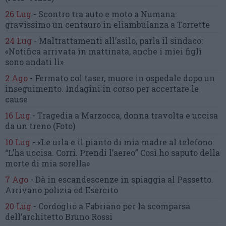
26 Lug
-
Scontro tra auto e moto a Numana:
gravissimo un centauro
in eliambulanza a Torrette
24 Lug
-
Maltrattamenti all’asilo, parla il sindaco:
«Notifica arrivata in mattinata,
anche i miei figli
sono andati lì»
2 Ago
-
Fermato col taser,
muore in ospedale dopo un
inseguimento.
Indagini in corso per accertare le
cause
16 Lug
-
Tragedia a Marzocca,
donna travolta e uccisa
da un treno
(Foto)
10 Lug
-
«Le urla e il pianto di mia madre al telefono:
“L’ha uccisa. Corri. Prendi l’aereo”
Così ho saputo della
morte di mia sorella»
7 Ago
-
Dà in escandescenze in spiaggia al Passetto.
Arrivano polizia ed Esercito
20 Lug
-
Cordoglio a Fabriano per la scomparsa
dell’architetto Bruno Rossi