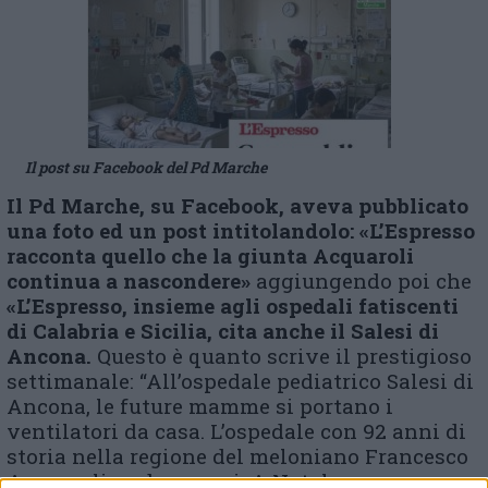
Il post su Facebook del Pd Marche
Il Pd Marche, su Facebook, aveva pubblicato
una foto ed un post intitolandolo: «L’Espresso
racconta quello che la giunta Acquaroli
continua a nascondere»
aggiungendo poi che
«L’Espresso, insieme agli ospedali fatiscenti
di Calabria e Sicilia, cita anche il Salesi di
Ancona.
Questo è quanto scrive il prestigioso
settimanale: “All’ospedale pediatrico Salesi di
Ancona, le future mamme si portano i
ventilatori da casa. L’ospedale con 92 anni di
storia nella regione del meloniano Francesco
Acquaroli, cade a pezzi. A Natale scorso una