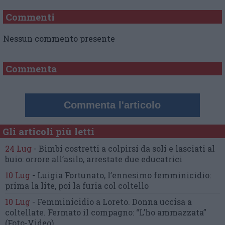
Commenti
Nessun commento presente
Commenta
Commenta l'articolo
Gli articoli più letti
24 Lug
-
Bimbi costretti a colpirsi da soli
e lasciati al
buio:
orrore all’asilo, arrestate due educatrici
10 Lug
-
Luigia Fortunato,
l’ennesimo femminicidio:
prima la lite, poi la furia col coltello
10 Lug
-
Femminicidio a Loreto.
Donna uccisa a
coltellate.
Fermato il compagno: “L’ho ammazzata”
(Foto-Video)