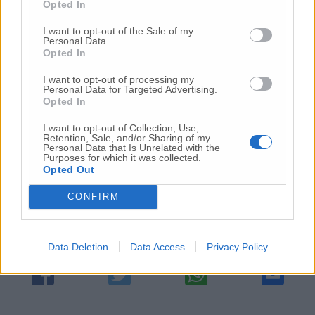
vuote, i cittadini marchigiani fanno i conti
Opted In
con disservizi quotidiani e reparti fatiscenti,
I want to opt-out of the Sale of my
nonostante l’impegno degli operatori che vi
Personal Data.
lavorano. Il Partito Democratico continuerà a
Opted In
denunciare con forza ogni responsabilità e a
I want to opt-out of processing my
difendere la sanità pubblica, accessibile,
Personal Data for Targeted Advertising.
sicura e di qualità. La salute dei marchigiani
Opted In
non può più aspettare».
I want to opt-out of Collection, Use,
Retention, Sale, and/or Sharing of my
Personal Data that Is Unrelated with the
Purposes for which it was collected.
Opted Out
© RIPRODUZIONE RISERVATA
CONFIRM
Vai alla home
Data Deletion
Data Access
Privacy Policy