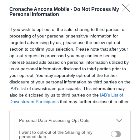
falla nelle tubature dell’impianto di
Cronache Ancona Mobile -
Do Not Process My
riscaldamento ha provocato l’allagamento dei
Personal Information
seminterrati. Un anno fa era caduto dal
soffitto un pezzo di cartongesso, finito su un
If you wish to opt-out of the sale, sharing to third parties, or
fasciatoio, per fortuna vuoto.
processing of your personal or sensitive information for
Un’interrogazione del Pd parla di “reparti
targeted advertising by us, please use the below opt-out
fatiscenti, condizioni igienico sanitarie in
section to confirm your selection. Please note that after your
costante peggioramento, mancanza di
opt-out request is processed you may continue seeing
risonanza magnetica, presenza di blatte e
interest-based ads based on personal information utilized by
formiche”. “Da anni la giunta Acquaroli
us or personal information disclosed to third parties prior to
your opt-out. You may separately opt-out of the further
minimizza”, rincara il consigliere del Pd
disclosure of your personal information by third parties on the
Antonio Mastrovincenzo».
IAB’s list of downstream participants. This information may
Nel post del Pd si legge poi che:
«E intanto,
also be disclosed by us to third parties on the
IAB’s List of
nonostante i falsi annunci della giunta
Downstream Participants
that may further disclose it to other
Acquaroli, della nuova struttura a Torrette
third parties.
non c’è ancora alcuna certezza. La sanità
pubblica è un diritto costituzionale, non una
Personal Data Processing Opt Outs
voce di bilancio da tagliare. Mentre la destra
I want to opt-out of the Sharing of my
si concentra su nomine, spot e inaugurazioni
personal data.