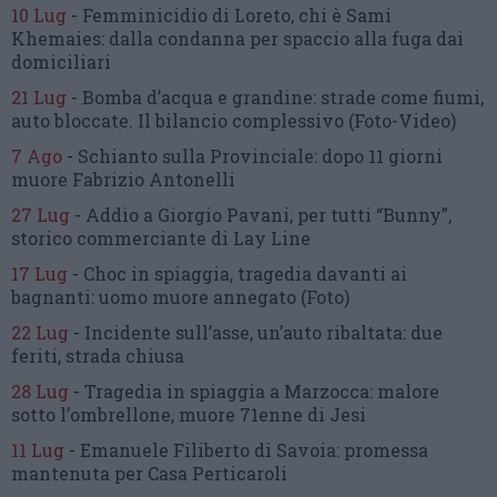
10 Lug
-
Femminicidio di Loreto, chi è Sami
Khemaies:
dalla condanna per spaccio
alla fuga dai
domiciliari
21 Lug
-
Bomba d’acqua e grandine:
strade come fiumi,
auto bloccate.
Il bilancio complessivo
(Foto-Video)
7 Ago
-
Schianto sulla Provinciale:
dopo 11 giorni
muore Fabrizio Antonelli
27 Lug
-
Addio a Giorgio Pavani,
per tutti “Bunny”,
storico commerciante di Lay Line
17 Lug
-
Choc in spiaggia,
tragedia davanti ai
bagnanti:
uomo muore annegato
(Foto)
22 Lug
-
Incidente sull’asse, un’auto ribaltata:
due
feriti, strada chiusa
28 Lug
-
Tragedia in spiaggia a Marzocca:
malore
sotto l’ombrellone,
muore 71enne di Jesi
11 Lug
-
Emanuele Filiberto di Savoia:
promessa
mantenuta
per Casa Perticaroli