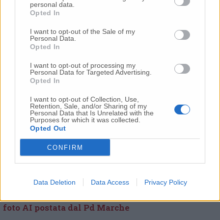
personal data.
Salesi, approvata la mozione Latini
Opted In
I want to opt-out of the Sale of my
Personal Data.
Tempi cantiere nuovo Salesi, Baldelli: «Se si deve
Opted In
puntare il dito va fatto contro il Pd»
I want to opt-out of processing my
Personal Data for Targeted Advertising.
Opted In
Nuovo Salesi pronto nel 2027, Antonio
Mastrovincenzo: «Fallimento della giunta
I want to opt-out of Collection, Use,
Retention, Sale, and/or Sharing of my
Acquaroli»
Personal Data that Is Unrelated with the
Purposes for which it was collected.
Opted Out
Trasferiti all’ospedale di Torrette i reparti di
CONFIRM
Ginecologia dal Salesi e di Procreazione assistita
da Pesaro
Data Deletion
Data Access
Privacy Policy
Un Salesi «del terzo mondo»: indignazione per la
foto AI postata dal Pd Marche