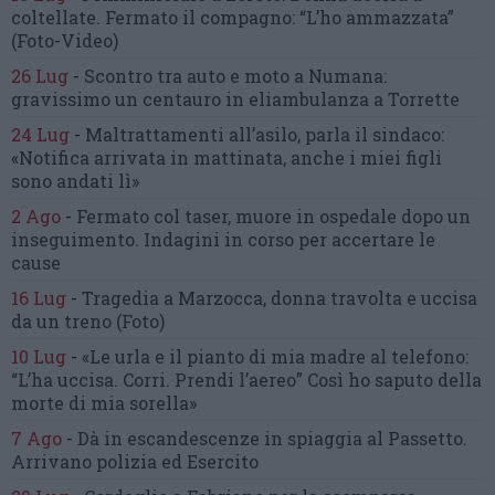
coltellate.
Fermato il compagno: “L’ho ammazzata”
(Foto-Video)
26 Lug
-
Scontro tra auto e moto a Numana:
gravissimo un centauro
in eliambulanza a Torrette
24 Lug
-
Maltrattamenti all’asilo, parla il sindaco:
«Notifica arrivata in mattinata,
anche i miei figli
sono andati lì»
2 Ago
-
Fermato col taser,
muore in ospedale dopo un
inseguimento.
Indagini in corso per accertare le
cause
16 Lug
-
Tragedia a Marzocca,
donna travolta e uccisa
da un treno
(Foto)
10 Lug
-
«Le urla e il pianto di mia madre al telefono:
“L’ha uccisa. Corri. Prendi l’aereo”
Così ho saputo della
morte di mia sorella»
7 Ago
-
Dà in escandescenze in spiaggia al Passetto.
Arrivano polizia ed Esercito