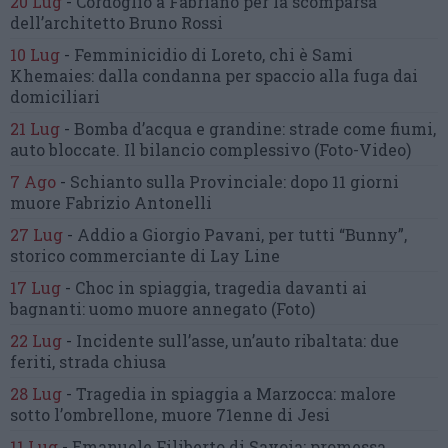
20 Lug
-
Cordoglio a Fabriano per la scomparsa
dell’architetto Bruno Rossi
10 Lug
-
Femminicidio di Loreto, chi è Sami
Khemaies:
dalla condanna per spaccio
alla fuga dai
domiciliari
21 Lug
-
Bomba d’acqua e grandine:
strade come fiumi,
auto bloccate.
Il bilancio complessivo
(Foto-Video)
7 Ago
-
Schianto sulla Provinciale:
dopo 11 giorni
muore Fabrizio Antonelli
27 Lug
-
Addio a Giorgio Pavani,
per tutti “Bunny”,
storico commerciante di Lay Line
17 Lug
-
Choc in spiaggia,
tragedia davanti ai
bagnanti:
uomo muore annegato
(Foto)
22 Lug
-
Incidente sull’asse, un’auto ribaltata:
due
feriti, strada chiusa
28 Lug
-
Tragedia in spiaggia a Marzocca:
malore
sotto l’ombrellone,
muore 71enne di Jesi
11 Lug
-
Emanuele Filiberto di Savoia:
promessa