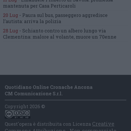
mantenuta
per Casa Perticaroli
20 Lug
-
Paura sul bus, passeggero
aggredisce
l’autista: arriva la polizia
28 Lug
-
Schianto contro un albero
lungo via
Clementina:
malore al volante, muore un 70enne
Quotidiano Online Cronache Ancona
CM Comunicazione S.r.l.
Copyright 2026 ©
Creative
Quest'opera è distribuita con Licenza
Commons Attribuzione - Non commerciale -