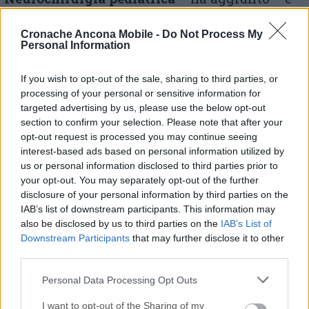
stiamo provvedendo al trasferimento del
reparto di genetica medica a Torrette. Si sta
Cronache Ancona Mobile -
Do Not Process My
procedendo anche ad una gara, in fase di
Personal Information
esecuzione, per garantire il servizio guardia
anti- incendio». Tra le misure citate la
If you wish to opt-out of the sale, sharing to third parties, or
riattivazione del centro cottura di Torrette
in
processing of your personal or sensitive information for
modo da evitare l’arrivo dei pasti da fuori
targeted advertising by us, please use the below opt-out
«una svolta rispetto ai cibi preconfezionati.
section to confirm your selection. Please note that after your
opt-out request is processed you may continue seeing
Mi sembra che questo percorso di
interest-based ads based on personal information utilized by
potenziamento del Salesi sia oggettivamente
us or personal information disclosed to third parties prior to
di grande impegno e potrà essere corroborato
your opt-out. You may separately opt-out of the further
da un numero di medici che entreranno in
disclosure of your personal information by third parties on the
servizio che dai prossimi anni sarà superiore
IAB’s list of downstream participants. This information may
a quello dei medici che andranno in pensione
also be disclosed by us to third parties on the
IAB’s List of
– ha concluso-. Avremo il personale
Downstream Participants
that may further disclose it to other
necessario per garantire servizi: ci sono tutte
third parties.
le condizioni per garantire che il Salesi
Personal Data Processing Opt Outs
risplenda a livello nazionale».
I want to opt-out of the Sharing of my