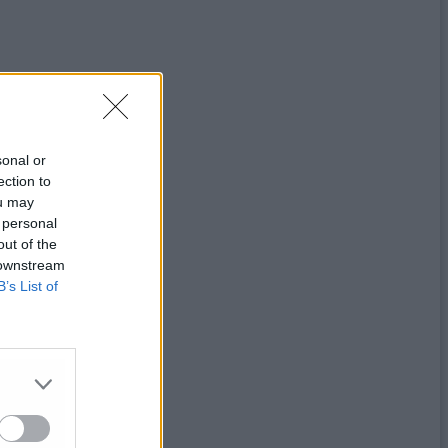
sonal or
ection to
ou may
 personal
out of the
 downstream
B’s List of