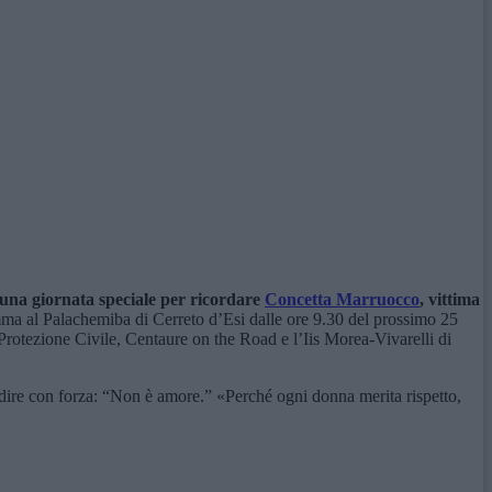
 una giornata speciale per ricordare
Concetta Marruocco
, vittima
mma al Palachemiba di Cerreto d’Esi dalle ore 9.30 del prossimo 25
otezione Civile, Centaure on the Road e l’Iis Morea-Vivarelli di
e dire con forza: “Non è amore.” «Perché ogni donna merita rispetto,