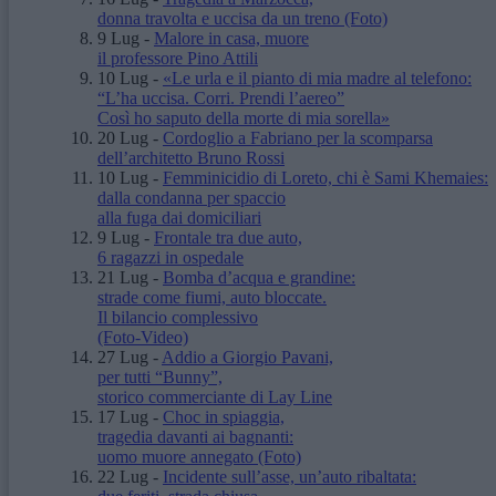
donna travolta e uccisa da un treno
(Foto)
9 Lug
-
Malore in casa, muore
il professore Pino Attili
10 Lug
-
«Le urla e il pianto di mia madre al telefono:
“L’ha uccisa. Corri. Prendi l’aereo”
Così ho saputo della morte di mia sorella»
20 Lug
-
Cordoglio a Fabriano per la scomparsa
dell’architetto Bruno Rossi
10 Lug
-
Femminicidio di Loreto, chi è Sami Khemaies:
dalla condanna per spaccio
alla fuga dai domiciliari
9 Lug
-
Frontale tra due auto,
6 ragazzi in ospedale
21 Lug
-
Bomba d’acqua e grandine:
strade come fiumi, auto bloccate.
Il bilancio complessivo
(Foto-Video)
27 Lug
-
Addio a Giorgio Pavani,
per tutti “Bunny”,
storico commerciante di Lay Line
17 Lug
-
Choc in spiaggia,
tragedia davanti ai bagnanti:
uomo muore annegato
(Foto)
22 Lug
-
Incidente sull’asse, un’auto ribaltata: