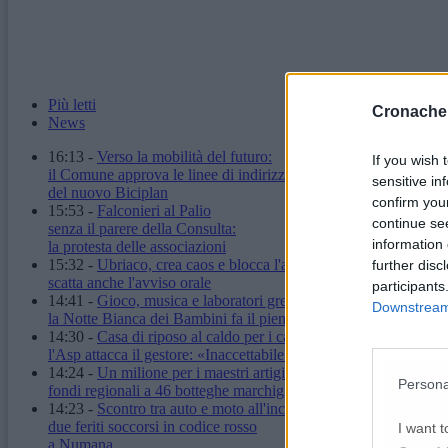
Più letti
Cronache
News
16:13
-
Verso la mobilità del futuro:
If you wish 
il Comune approva le linee di indirizzo
sensitive in
del nuovo Biciplan
confirm you
15:53
-
Falconieri al Palio
continue se
senza il parere della Consulta:
information 
la protesta delle associazioni
15:32
-
Ubriaco, crea caos e blocca l'autobus:
further disc
scatta anche l'avviso orale
participants
14:41
-
Gioco, musica e laboratori green:
Downstream 
la Notte Bianca dei Bambini fa il pieno
14:30
-
Casa di riposo al caldo per i cali di tensione:
l'Asp attacca il gestore: «Inaccettabile»
14:24
-
Un milione per i maestri artigiani:
Persona
fondi regionali a 46 botteghe marchigiane
14:23
-
Scontro tra auto e moto all'incrocio:
due feriti soccorsi in codice rosso
I want t
a Numana