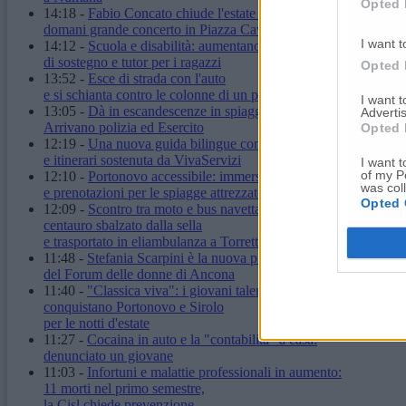
Opted 
14:18
-
Fabio Concato chiude l'estate di Ancona:
domani grande concerto in Piazza Cavour
I want t
14:12
-
Scuola e disabilità: aumentano ore
di sostegno e tutor per i ragazzi
Opted 
13:52
-
Esce di strada con l'auto
e si schianta contro le colonne di un palazzo
I want 
13:05
-
Dà in escandescenze in spiaggia al Passetto.
Advertis
Arrivano polizia ed Esercito
Opted 
12:19
-
Una nuova guida bilingue con mappe
e itinerari sostenuta da VivaServizi
I want t
of my P
12:10
-
Portonovo accessibile: immersioni inclusive
was col
e prenotazioni per le spiagge attrezzate
Opted 
12:09
-
Scontro tra moto e bus navetta:
centauro sbalzato dalla sella
e trasportato in eliambulanza a Torrette
11:48
-
Stefania Scarpini è la nuova presidente
del Forum delle donne di Ancona
11:40
-
"Classica viva": i giovani talenti della musica
conquistano Portonovo e Sirolo
per le notti d'estate
11:27
-
Cocaina in auto e la "contabilità" a casa:
denunciato un giovane
11:03
-
Infortuni e malattie professionali in aumento:
11 morti nel primo semestre,
la Cisl chiede prevenzione