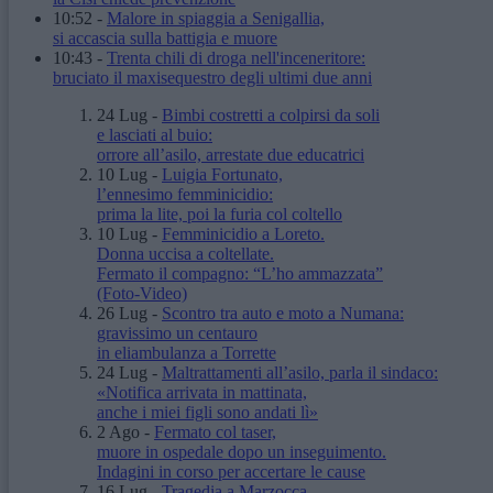
10:52
-
Malore in spiaggia a Senigallia,
si accascia sulla battigia e muore
10:43
-
Trenta chili di droga nell'inceneritore:
bruciato il maxisequestro degli ultimi due anni
24 Lug
-
Bimbi costretti a colpirsi da soli
e lasciati al buio:
orrore all’asilo, arrestate due educatrici
10 Lug
-
Luigia Fortunato,
l’ennesimo femminicidio:
prima la lite, poi la furia col coltello
10 Lug
-
Femminicidio a Loreto.
Donna uccisa a coltellate.
Fermato il compagno: “L’ho ammazzata”
(Foto-Video)
26 Lug
-
Scontro tra auto e moto a Numana:
gravissimo un centauro
in eliambulanza a Torrette
24 Lug
-
Maltrattamenti all’asilo, parla il sindaco:
«Notifica arrivata in mattinata,
anche i miei figli sono andati lì»
2 Ago
-
Fermato col taser,
muore in ospedale dopo un inseguimento.
Indagini in corso per accertare le cause
16 Lug
-
Tragedia a Marzocca,