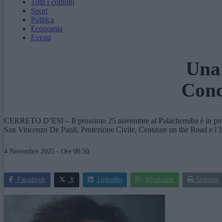
Tutti i comuni
Sport
Politica
Economia
Eventi
Una 
Conc
CERRETO D’ESI – Il prossimo 25 novembre al Palachemiba è in progra
San Vincenzo De Paoli, Protezione Civile, Centaure on the Road e l’I
4 Novembre 2025 - Ore 08:50
Facebook
X
LinkedIn
Whatsapp
Stampa