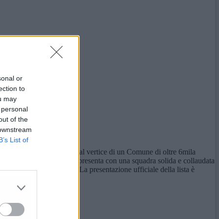
sonal or
ection to
ou may
 personal
out of the
 downstream
B’s List of
essere all’altezza del ruolo al vertice di un Comune di oltre 6mila
zione uscente. Mazzarini si presenta con una squadra solida e collaudata
 senso di responsabilità. La presentazione ufficiale della lista è