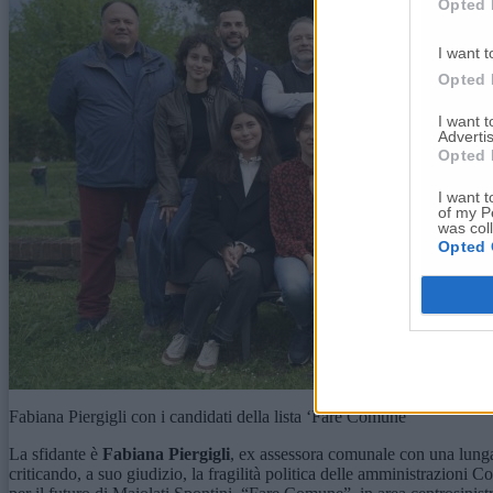
Opted 
I want t
Opted 
I want 
Advertis
Opted 
I want t
of my P
was col
Opted 
Fabiana Piergigli con i candidati della lista ‘Fare Comune’
La sfidante è
Fabiana Piergigli
, ex assessora comunale con una lunga 
criticando, a suo giudizio, la fragilità politica delle amministrazioni C