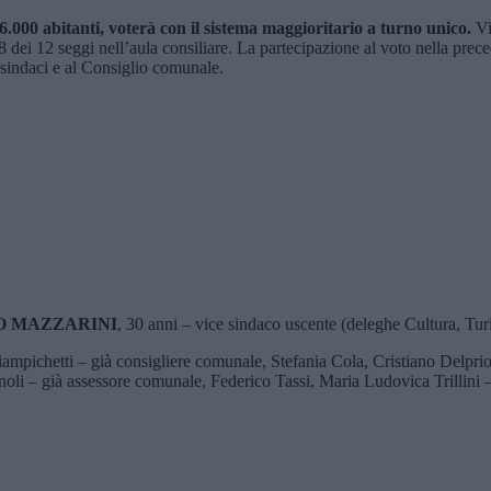
6.000 abitanti, voterà con il sistema maggioritario a turno unico.
Vi
re 8 dei 12 seggi nell’aula consiliare. La partecipazione al voto nella prec
i sindaci e al Consiglio comunale.
O MAZZARINI
, 30 anni – vice sindaco uscente (deleghe Cultura, T
mpichetti – già consigliere comunale, Stefania Cola, Cristiano Delprio
i – già assessore comunale, Federico Tassi, Maria Ludovica Trillini –