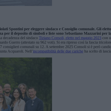
ati Spontini per eleggere sindaco e Consiglio comunale. Gli elettori 
a per il deposito di simboli e liste sono Sebastiano Mazzarini per la 
 la decadenza del sindaco
Tiziano Consoli, eletto nel maggio 2023
con u
o Guerro (attestato su 962 voti). Si era ripreso così la fascia tricolor
 7 consiglieri comunali su 12. A settembre 2025 Consoli si è però candid
iunta Acquaroli. Nell’
incompatibilità delle due cariche
ha scelto di lasc