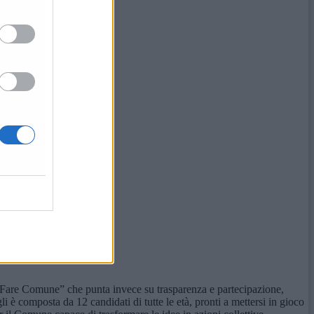
a “Fare Comune” che punta invece su trasparenza e partecipazione,
li è composta da 12 candidati di tutte le età, pronti a mettersi in gioco