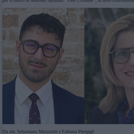
per il futuro di Maiolati Spontini. “Fare Comune”, in area centrosinis
Da sin. Sebastiano Mazzarini e Fabiana Piergigli