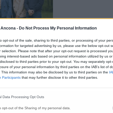
 Ancona -
Do Not Process My Personal Information
to opt-out of the sale, sharing to third parties, or processing of your per
formation for targeted advertising by us, please use the below opt-out s
r selection. Please note that after your opt-out request is processed y
eing interest-based ads based on personal information utilized by us or
disclosed to third parties prior to your opt-out. You may separately opt-
losure of your personal information by third parties on the IAB’s list of
 per i cittadini’
. This information may also be disclosed by us to third parties on the
IA
Participants
that may further disclose it to other third parties.
vicesindaco
Sebastiano Mazzarini
, che in questi mesi ha dimostrato di 
ini”. La sua discesa in campo rappresenta la continuità con l’amministra
gie, con l’obiettivo di continuare a governare il territorio con serietà e
l Data Processing Opt Outs
o opt-out of the Sharing of my personal data.