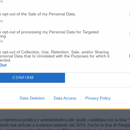
In
o opt-out of the Sale of my Personal Data.
In
to opt-out of processing my Personal Data for Targeted
ing.
In
o opt-out of Collection, Use, Retention, Sale, and/or Sharing
ersonal Data that Is Unrelated with the Purposes for which it
lected.
Out
CONFIRM
Data Deletion
Data Access
Privacy Policy
esperienza politica e amministrativa alle spalle, candidata con la list
onsoli mai arrivate a scadenza naturale dal 2019. Anche la lista di Piergig