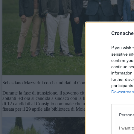
Cronache
If you wish 
sensitive in
confirm you
continue se
information 
further disc
Sebastiano Mazzarini con i candidati al Consiglio comunale di ‘Insieme
participants
Downstream 
Durante la fase di transizione, il governo cittadino è stato affidato al 
abitanti ed ora si candida a sindaco con la lista “Insieme per i cittad
di 12 candidati al Consiglio comunale che unisce esperienza e nuove ener
fissata per il 29 aprile alla biblioteca di Moie.
Persona
I want t