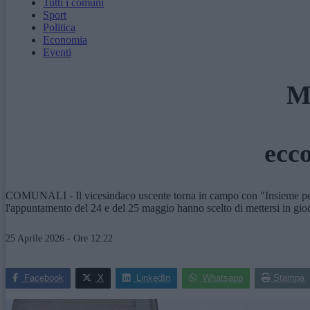
Tutti i comuni
Sport
Politica
Economia
Eventi
Ma
ecco
COMUNALI - Il vicesindaco uscente torna in campo con "Insieme per i c
l'appuntamento del 24 e del 25 maggio hanno scelto di mettersi in gioc
25 Aprile 2026 - Ore 12:22
Facebook
X
LinkedIn
Whatsapp
Stampa