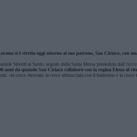
ncona si è stretta oggi attorno al suo patrono, San Ciriaco, con u
Daniele Silvetti al Santo, seguito dalla Santa Messa presieduta dall’Ar
1700 anni da quando San Ciriaco collaborò con la regina Elena al r
ti: «la croce ritrovata, la croce abbracciata con il battesimo e la croce t