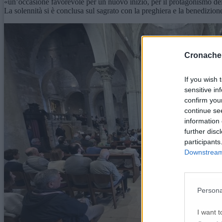
«un’occasione favorevole per un nuovo inizio, per il protagonismo dei 
La solennità si è conclusa sul sagrato con la preghiera e la benedizione
Cronache
If you wish 
sensitive in
confirm you
continue se
information 
further disc
participants
Downstream 
Persona
I want t