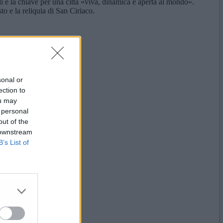
i è la chiave per una città «viva, dinamica e aperta al mondo».
to e la reliquia di San Ciriaco.
sonal or
ection to
ou may
 personal
out of the
 downstream
B’s List of