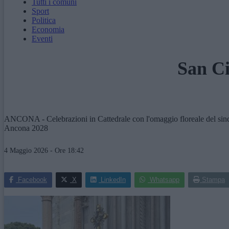
Tutti i comuni
Sport
Politica
Economia
Eventi
San Ci
ANCONA - Celebrazioni in Cattedrale con l'omaggio floreale del sindac
Ancona 2028
4 Maggio 2026 - Ore 18:42
Facebook
X
LinkedIn
Whatsapp
Stampa