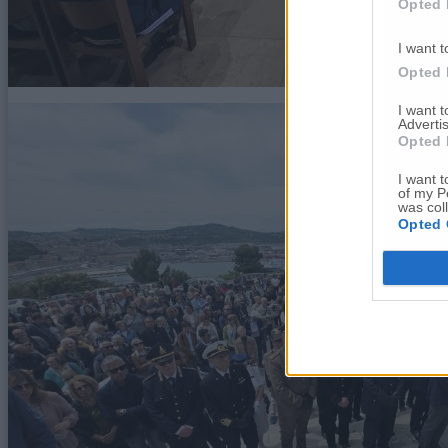
Opted 
I want t
Opted 
I want 
Advertis
Opted 
I want t
of my P
was col
Opted 