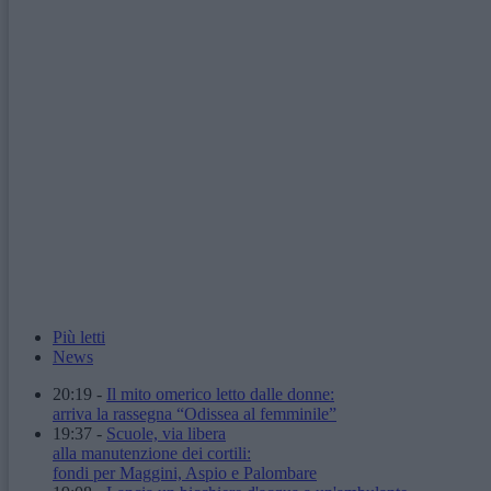
Più letti
News
20:19
-
Il mito omerico letto dalle donne:
arriva la rassegna “Odissea al femminile”
19:37
-
Scuole, via libera
alla manutenzione dei cortili:
fondi per Maggini, Aspio e Palombare