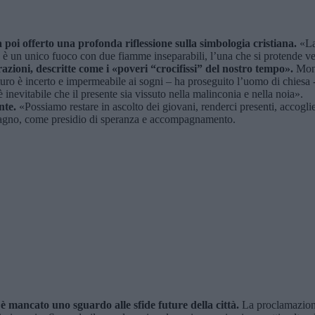
poi offerto una profonda riflessione sulla simbologia cristiana.
«La 
 è un unico fuoco con due fiamme inseparabili, l’una che si protende ver
zioni, descritte come i «poveri “crocifissi” del nostro tempo».
Mons.
turo è incerto e impermeabile ai sogni – ha proseguito l’uomo di chiesa 
 inevitabile che il presente sia vissuto nella malinconia e nella noia».
nte.
«Possiamo restare in ascolto dei giovani, renderci presenti, accogli
stagno, come presidio di speranza e accompagnamento.
è mancato uno sguardo alle sfide future della città.
La proclamazione