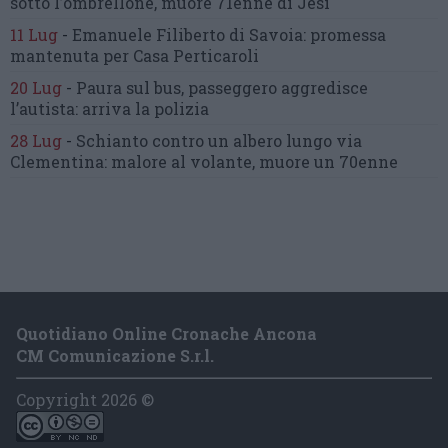
sotto l’ombrellone,
muore 71enne di Jesi
11 Lug
-
Emanuele Filiberto di Savoia:
promessa
mantenuta
per Casa Perticaroli
20 Lug
-
Paura sul bus, passeggero
aggredisce
l’autista: arriva la polizia
28 Lug
-
Schianto contro un albero
lungo via
Clementina:
malore al volante, muore un 70enne
Quotidiano Online Cronache Ancona
CM Comunicazione S.r.l.
Copyright 2026 ©