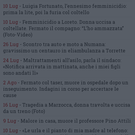
10 Lug
-
Luigia Fortunato,
l’ennesimo femminicidio:
prima la lite, poi la furia col coltello
10 Lug
-
Femminicidio a Loreto.
Donna uccisa a
coltellate.
Fermato il compagno: “L’ho ammazzata”
(Foto-Video)
26 Lug
-
Scontro tra auto e moto a Numana:
gravissimo un centauro
in eliambulanza a Torrette
24 Lug
-
Maltrattamenti all’asilo, parla il sindaco:
«Notifica arrivata in mattinata,
anche i miei figli
sono andati lì»
2 Ago
-
Fermato col taser,
muore in ospedale dopo un
inseguimento.
Indagini in corso per accertare le
cause
16 Lug
-
Tragedia a Marzocca,
donna travolta e uccisa
da un treno
(Foto)
9 Lug
-
Malore in casa, muore
il professore Pino Attili
10 Lug
-
«Le urla e il pianto di mia madre al telefono: