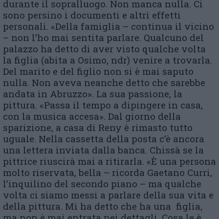
durante il sopralluogo. Non manca nulla. Ci
sono persino i documenti e altri effetti
personali. «Della famiglia – continua il vicino
– non l’ho mai sentita parlare. Qualcuno del
palazzo ha detto di aver visto qualche volta
la figlia (abita a Osimo, ndr) venire a trovarla.
Del marito e del figlio non si è mai saputo
nulla. Non aveva neanche detto che sarebbe
andata in Abruzzo». La sua passione, la
pittura. «Passa il tempo a dipingere in casa,
con la musica accesa». Dal giorno della
sparizione, a casa di Reny è rimasto tutto
uguale. Nella cassetta della posta c’è ancora
una lettera inviata dalla banca. Chissà se la
pittrice riuscirà mai a ritirarla. «È una persona
molto riservata, bella – ricorda Gaetano Curri,
l’inquilino del secondo piano – ma qualche
volta ci siamo messi a parlare della sua vita e
della pittura. Mi ha detto che ha una figlia,
ma non è mai entrata nei dettagli. Cosa le è