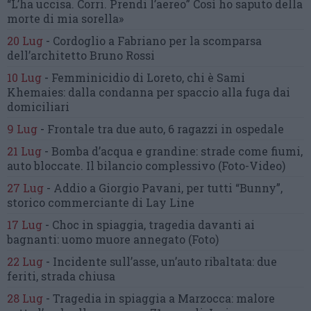
“L’ha uccisa. Corri. Prendi l’aereo”
Così ho saputo della
morte di mia sorella»
20 Lug
-
Cordoglio a Fabriano per la scomparsa
dell’architetto Bruno Rossi
10 Lug
-
Femminicidio di Loreto, chi è Sami
Khemaies:
dalla condanna per spaccio
alla fuga dai
domiciliari
9 Lug
-
Frontale tra due auto,
6 ragazzi in ospedale
21 Lug
-
Bomba d’acqua e grandine:
strade come fiumi,
auto bloccate.
Il bilancio complessivo
(Foto-Video)
27 Lug
-
Addio a Giorgio Pavani,
per tutti “Bunny”,
storico commerciante di Lay Line
17 Lug
-
Choc in spiaggia,
tragedia davanti ai
bagnanti:
uomo muore annegato
(Foto)
22 Lug
-
Incidente sull’asse, un’auto ribaltata:
due
feriti, strada chiusa
28 Lug
-
Tragedia in spiaggia a Marzocca:
malore