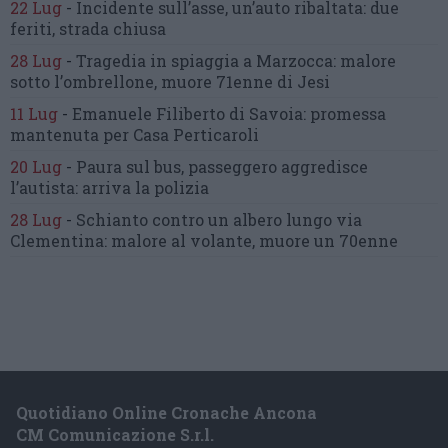
22 Lug
-
Incidente sull’asse, un’auto ribaltata:
due
feriti, strada chiusa
28 Lug
-
Tragedia in spiaggia a Marzocca:
malore
sotto l’ombrellone,
muore 71enne di Jesi
11 Lug
-
Emanuele Filiberto di Savoia:
promessa
mantenuta
per Casa Perticaroli
20 Lug
-
Paura sul bus, passeggero
aggredisce
l’autista: arriva la polizia
28 Lug
-
Schianto contro un albero
lungo via
Clementina:
malore al volante, muore un 70enne
Quotidiano Online Cronache Ancona
CM Comunicazione S.r.l.