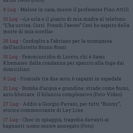
9 Lug
-
Malore in casa, muore
il professore Pino Attili
10 Lug
-
«Le urla e il pianto di mia madre al telefono:
“L’ha uccisa. Corri. Prendi l’aereo”
Così ho saputo della
morte di mia sorella»
20 Lug
-
Cordoglio a Fabriano per la scomparsa
dell’architetto Bruno Rossi
10 Lug
-
Femminicidio di Loreto, chi è Sami
Khemaies:
dalla condanna per spaccio
alla fuga dai
domiciliari
9 Lug
-
Frontale tra due auto,
6 ragazzi in ospedale
21 Lug
-
Bomba d’acqua e grandine:
strade come fiumi,
auto bloccate.
Il bilancio complessivo
(Foto-Video)
27 Lug
-
Addio a Giorgio Pavani,
per tutti “Bunny”,
storico commerciante di Lay Line
17 Lug
-
Choc in spiaggia,
tragedia davanti ai
bagnanti:
uomo muore annegato
(Foto)