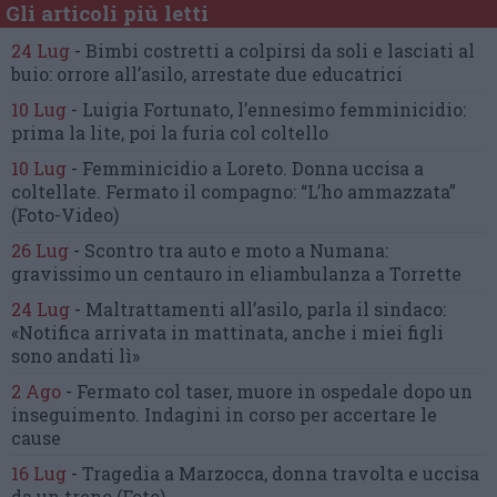
Gli articoli più letti
24 Lug
-
Bimbi costretti a colpirsi da soli
e lasciati al
buio:
orrore all’asilo, arrestate due educatrici
10 Lug
-
Luigia Fortunato,
l’ennesimo femminicidio:
prima la lite, poi la furia col coltello
10 Lug
-
Femminicidio a Loreto.
Donna uccisa a
coltellate.
Fermato il compagno: “L’ho ammazzata”
(Foto-Video)
26 Lug
-
Scontro tra auto e moto a Numana:
gravissimo un centauro
in eliambulanza a Torrette
24 Lug
-
Maltrattamenti all’asilo, parla il sindaco:
«Notifica arrivata in mattinata,
anche i miei figli
sono andati lì»
2 Ago
-
Fermato col taser,
muore in ospedale dopo un
inseguimento.
Indagini in corso per accertare le
cause
16 Lug
-
Tragedia a Marzocca,
donna travolta e uccisa
da un treno
(Foto)