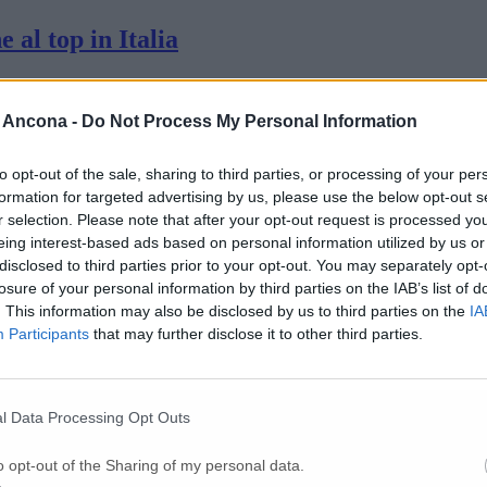
al top in Italia
o nella provincia di Ancona
 Ancona -
Do Not Process My Personal Information
to opt-out of the sale, sharing to third parties, or processing of your per
formation for targeted advertising by us, please use the below opt-out s
à motoria anche fuori comune e ok alle second
r selection. Please note that after your opt-out request is processed y
eing interest-based ads based on personal information utilized by us or
disclosed to third parties prior to your opt-out. You may separately opt-
istanza per gli studenti con difficoltà di app
losure of your personal information by third parties on the IAB’s list of
. This information may also be disclosed by us to third parties on the
IA
Participants
that may further disclose it to other third parties.
: «Basi di ombrelloni per garantire distanze
l Data Processing Opt Outs
si può
o opt-out of the Sharing of my personal data.