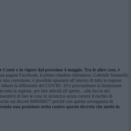
r Conte e in vigore dal prossimo 4 maggio. Tra le altre cose, è
sua pagina Facebook, il primo cittadino fabrianese, Gabriele Santarelli,
una correzione, è possibile spostarsi all’interno di tutta la regione
er ridurre la diffusione del COVID -19 è procrastinare la limitazione
n tutta la regione, per fare attività all’aperto…alla faccia del
ntirvi di fare le cose in sicurezza senza correre il rischio di
 anche sui decreti 800936677 perchè con questo sovrapporsi di
nda una posizione netta contro questo decreto che mette in