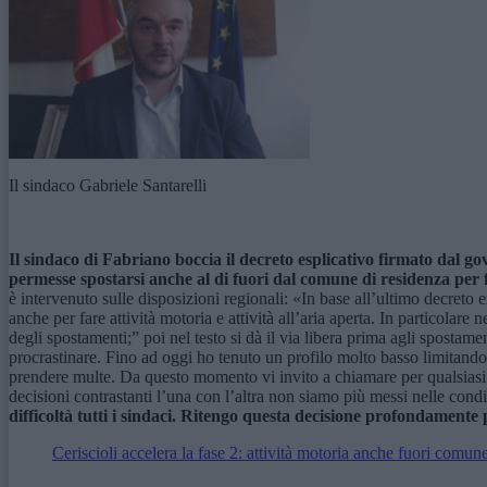
Il sindaco Gabriele Santarelli
Il sindaco di Fabriano boccia il decreto esplicativo firmato dal g
permesse spostarsi anche al di fuori dal comune di residenza per f
è intervenuto sulle disposizioni regionali: «In base all’ultimo decreto 
anche per fare attività motoria e attività all’aria aperta. In particola
degli spostamenti;” poi nel testo si dà il via libera prima agli spostamen
procrastinare. Fino ad oggi ho tenuto un profilo molto basso limitandom
prendere multe. Da questo momento vi invito a chiamare per qualsiasi
decisioni contrastanti l’una con l’altra non siamo più messi nelle cond
difficoltà tutti i sindaci. Ritengo questa decisione profondamente
Ceriscioli accelera la fase 2: attività motoria anche fuori comun