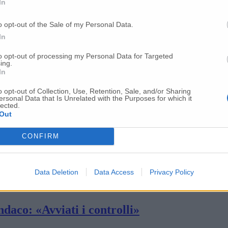
In
1,9 milioni per la vendita a domicilio
o opt-out of the Sale of my Personal Data.
In
omune: nuova ondata di sanzioni
to opt-out of processing my Personal Data for Targeted
ing.
In
o opt-out of Collection, Use, Retention, Sale, and/or Sharing
libera della Regione
ersonal Data that Is Unrelated with the Purposes for which it
lected.
Out
i Senigallia
CONFIRM
incia di Ancona sono 31.405
Data Deletion
Data Access
Privacy Policy
ndaco: «Avviati i controlli»