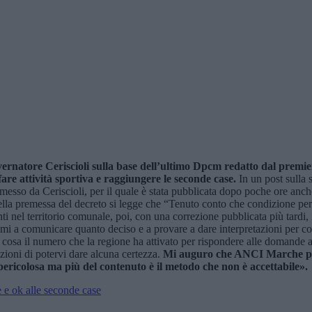
overnatore Ceriscioli sulla base dell’ultimo Dpcm redatto dal premie
are attività sportiva e raggiungere le seconde case.
In un post sulla 
emesso da Ceriscioli, per il quale è stata pubblicata dopo poche ore anche 
re nella premessa del decreto si legge che “Tenuto conto che condizione p
ti nel territorio comunale, poi, con una correzione pubblicata più tardi, i
i a comunicare quanto deciso e a provare a dare interpretazioni per conse
 cosa il numero che la regione ha attivato per rispondere alle domande
izioni di potervi dare alcuna certezza.
Mi auguro che ANCI Marche pre
 pericolosa ma più del contenuto è il metodo che non è accettabile».
e e ok alle seconde case