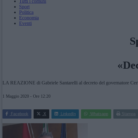
Tutti i comuni
Sport
Politica
Economia
Eventi
S
«Dec
LA REAZIONE di Gabriele Santarelli al decreto del governatore Ceriscioli
1 Maggio 2020 - Ore 12:20
Facebook
X
LinkedIn
Whatsapp
Stampa